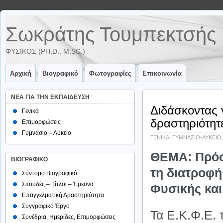
Σωκράτης Τουμπεκτσής
ΦΥΣΙΚΌΣ (PH.D., M.SC.)
Αρχική
Βιογραφικό
Φωτογραφίες
Επικοινωνία
ΝΕΑ ΓΙΑ ΤΗΝ ΕΚΠΑΙΔΕΥΣΗ
Διδάσκοντας 
Γενικά
δραστηριότητ
Επιμορφώσεις
Γυμνάσιο – Λύκειο
ΓΕΝΙΚΑ
,
ΓΥΜΝΑΣΙΟ-ΛΥΚΕΙΟ
ΘΕΜΑ: Πρόσκ
ΒΙΟΓΡΑΦΙΚΟ
τη διατροφή
Σύντομο Βιογραφικό
Σπουδές – Τίτλοι – Έρευνα
Φυσικής και
Επαγγελματική Δραστηριότητα
Συγγραφικό Έργο
Τα Ε.Κ.Φ.Ε. 
Συνέδρια, Ημερίδες, Επιμορφώσεις