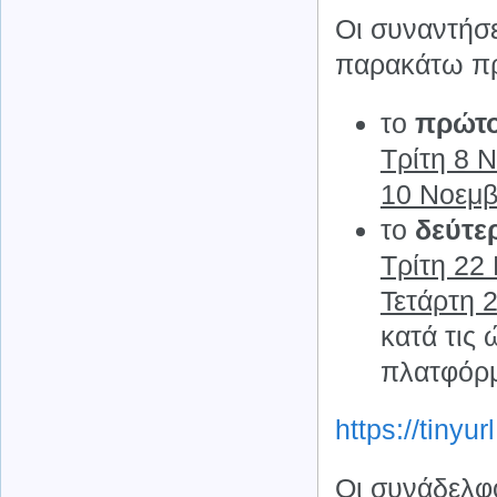
Οι συναντήσ
παρακάτω π
το
πρώτ
Τρίτη 8 
10 Νοεμβ
το
δεύτε
Τρίτη 22
Τετάρτη 
κατά τις
πλατφόρμ
https://tinyur
Οι συνάδελφ