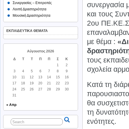
συνεργασία μ
Συνεργασίες – Επιτροπές
Λοιπή Δραστηριότητα
και τους Συν
Μουσική Δραστηριότητα
2ου ΠΕ.ΚΕ.Σ
επαναλαμβαν
ΕΚΠΑΙΔΕΥΤΙΚΑ ΘΕΜΑΤΑ
με θέμα :
«Δι
δραστηριότ
Αύγουστος 2026
τους εκπαιδε
Δ
Τ
Τ
Π
Π
Σ
Κ
1
2
σχολεία αρμο
3
4
5
6
7
8
9
10
11
12
13
14
15
16
Κατά τη διά
17
18
19
20
21
22
23
24
25
26
27
28
29
30
παρουσιαστού
31
θα συσχετιστ
« Απρ
τη δυνατότητ
ενότητες.