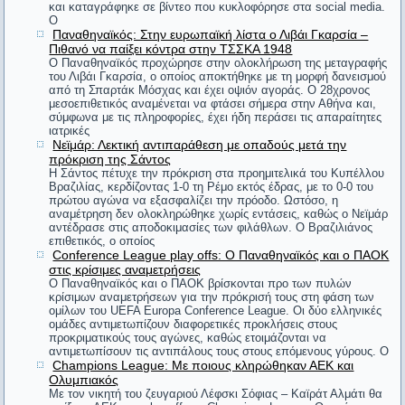
και καταγράφηκε σε βίντεο που κυκλοφόρησε στα social media.
Αριστοτέλης
Ο
#8. Ο Διογένης ζητούσε ελεημοσύνη από ένα
Παναθηναϊκός: Στην ευρωπαϊκή λίστα ο Λιβάι Γκαρσία –
Εύρηκα!
Πιθανό να παίξει κόντρα στην ΤΣΣΚΑ 1948
άγαλμα. Όταν τον ρώτησαν γιατί κάνει κάτι τέτοιο
Ο Παναθηναϊκός προχώρησε στην ολοκλήρωση της μεταγραφής
Αρχιμήδης
του Λιβάι Γκαρσία, ο οποίος αποκτήθηκε με τη μορφή δανεισμού
απάντησε: «Εξασκούμαι στο να μην
από τη Σπαρτάκ Μόσχας και έχει οψιόν αγοράς. Ο 28χρονος
μεσοεπιθετικός αναμένεται να φτάσει σήμερα στην Αθήνα και,
Περισσότεροι νόμοι, λιγότερη δικαιοσύνη.
απογοητεύομαι από την αναισθησία των
σύμφωνα με τις πληροφορίες, έχει ήδη περάσει τις απαραίτητες
Κικέρων
ιατρικές
ανθρώπων».
Νεϊμάρ: Λεκτική αντιπαράθεση με οπαδούς μετά την
πρόκριση της Σάντος
Τον Μεσαίωνα είχαν τη γκιλοτίνα, το μαστίγιο, τη φάλαγγα.
Η Σάντος πέτυχε την πρόκριση στα προημιτελικά του Κυπέλλου
#9. Επέστρεφε ο Διογένης από τους Ολυμπιακούς
Σήμερα, έχουμε ένα πιο αποτελεσματικό όργανο βασανισμού
Βραζιλίας, κερδίζοντας 1-0 τη Ρέμο εκτός έδρας, με το 0-0 του
πρώτου αγώνα να εξασφαλίζει την πρόοδο. Ωστόσο, η
που ονομάζεται ζυγαριά μπάνιου.
αγώνες και ένας τον ρώτησε, αν ήταν εκεί πολύς
αναμέτρηση δεν ολοκληρώθηκε χωρίς εντάσεις, καθώς ο Νεϊμάρ
αντέδρασε στις αποδοκιμασίες των φιλάθλων. Ο Βραζιλιάνος
Στίβεν Φίλιπς
κόσμος. Ο Διογένης αποκρίθηκε: «Κόσμος υπήρχε
επιθετικός, ο οποίος
Conference League play offs: Ο Παναθηναϊκός και ο ΠΑΟΚ
πολύς, άνθρωποι όμως λίγοι».
Όποιος θέλει, βρίσκει καιρό. Όποιος δεν θέλει, βρίσκει
στις κρίσιμες αναμετρήσεις
Ο Παναθηναϊκός και ο ΠΑΟΚ βρίσκονται προ των πυλών
πρόφαση.
κρίσιμων αναμετρήσεων για την πρόκρισή τους στη φάση των
ομίλων του UEFA Europa Conference League. Οι δύο ελληνικές
Ανδρέας Λασκαράτος
#10. Παρακινούσαν τον Φίλιππο τον Μακεδόνα να
ομάδες αντιμετωπίζουν διαφορετικές προκλήσεις στους
προκριματικούς τους αγώνες, καθώς ετοιμάζονται να
εξορίσει κάποιον που τον κακολογούσε. Ο
Δηλαδή, θα κάνετε ένα πλοίο να πλεύσει αντίθετα στον άνεμο
αντιμετωπίσουν τις αντιπάλους τους στους επόμενους γύρους. Ο
Champions League: Με ποιους κληρώθηκαν ΑΕΚ και
Φίλιππος απάντησε: «Δεν είστε καλά!! Θέλετε να
και στα ρεύματα, ανάβοντας μια φωτά κάτω από το
Ολυμπιακός
Με τον νικητή του ζευγαριού Λέφσκι Σόφιας – Καϊράτ Αλμάτι θα
κατάστρωμα; Σας παρακαλώ, δεν θέλω να χάνω το χρόνο μου
τον στείλω να με κατηγορεί και σ’ άλλα μέρη;»