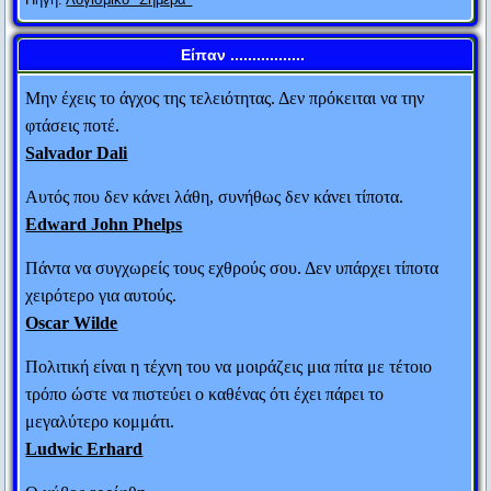
στο επίπεδό του και θα σε νικήσει εκ πείρας.
Ανώνυμος
Είπαν .................
Μην έχεις το άγχος της τελειότητας. Δεν πρόκειται να την
φτάσεις ποτέ.
Salvador Dali
Αυτός που δεν κάνει λάθη, συνήθως δεν κάνει τίποτα.
Edward John Phelps
Πάντα να συγχωρείς τους εχθρούς σου. Δεν υπάρχει τίποτα
χειρότερο για αυτούς.
Oscar Wilde
Πολιτική είναι η τέχνη του να μοιράζεις μια πίτα με τέτοιο
τρόπο ώστε να πιστεύει ο καθένας ότι έχει πάρει το
μεγαλύτερο κομμάτι.
Ludwic Erhard
Ο Μ. Αλέξανδρος έστειλε στο Φωκίωνα 100
Ο κύβος ερρίφθη.
τάλαντα. Ο Αθηναίος πολιτικός ρώτησε τους