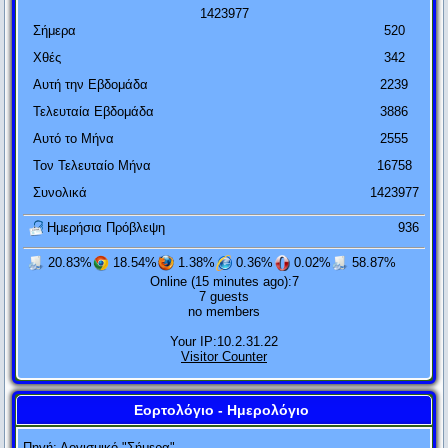
1
4
2
3
9
7
7
Σήμερα
520
Χθές
342
Αυτή την Εβδομάδα
2239
Τελευταία Εβδομάδα
3886
Αυτό το Μήνα
2555
Τον Τελευταίο Μήνα
16758
Συνολικά
1423977
Ημερήσια Πρόβλεψη
936
20.83%
18.54%
1.38%
0.36%
0.02%
58.87%
Online (15 minutes ago):7
Αν η θεωρία της σχετικότητας αποδειχτεί πετυχημένη, οι
7 guests
no members
Γερμανοί θα με πουν Γερμανό και οι Γάλλοι πολίτη του
Your IP:10.2.31.22
κόσμου. Αν η θεωρία της σχετικότητας αποδειχτεί λάθος, τότε
Visitor Counter
οι Γάλλοι θα με πουν Γερμανό και οι Γερμανοί Εβραίο.
Αλβέρτος Αϊνστάιν
Εορτολόγιο - Ημερολόγιο
Ποτέ μην τα βάζεις μ' έναν ηλίθιο. Είναι βέβαιο ότι θα σε ρίξει
Πηγή:
Λογισμικό "Σήμερα"