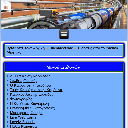
Βρίσκεστε εδώ:
Αρχική
Uncategorised
Ειδήσεις απο το madata
Αθλητικά
Μενού Επιλογών
Δ/θμια Δ/νση Καρδίτσας
Σελίδες Φυσικής
Ο Καιρός στην Καρδίτσα
Τιμές Καυσίμων στην Καρδίτσα
Καιρικός Χάρτης Ελλάδας
Φωτογραφίες
Η Καρδίτσα Χιονισμένη
Πανοραμικές Φωτογραφίες
Μετάφραση Google
Live Web Cams
Lovely Sounds
Παλιά Καρδίτσα