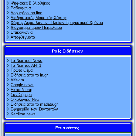
Ψηφιακές Βιβλιοθήκες
Ραδιόφωνα
Δορυφόροι on line
Διαδραστικός Μουσικός Χάρτης
Χάρτης Αεροπλάνων - Πλοίων Πραγματικού Χρόνου
Διάγραμμα τιμών Πετρελαίου
Επικοινωνία
Αποφθέγματα
Ροές Ειδήσεων
Τα Νέα του iNews
Τα Νέα του ΑΝΤ1
Πρώτο Θέμα
Ειδήσεις απο το in.gr
Alfavita
Google news
Εκπαίδευση
Σαν Σήμερα
Οικολογικά Νέα
Ειδήσεις απο το madata.gr
Εφημερίδα των Συντακτών
Karditsa news
Επισκέπτες