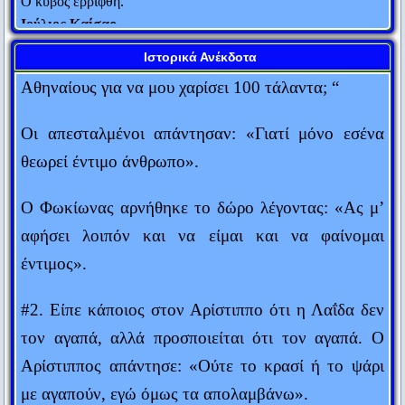
Ιούλιος Καίσαρ
ανθρώπους που του έφεραν το μεγάλο αυτό ποσό:
Η εμπειρία είναι μια χτένα που σου δίνει η ζωή αφού όμως
“Γιατί ο Αλέξανδρος διάλεξε εμένα απ’ όλους τους
Ιστορικά Ανέκδοτα
έχεις χάσει τα μαλλιά σου.
Αθηναίους για να μου χαρίσει 100 τάλαντα; “
Judith Stern
Οι απεσταλμένοι απάντησαν: «Γιατί μόνο εσένα
Πενία τέχνας κατεργάζεται.
θεωρεί έντιμο άνθρωπο».
Θεόκριτος
Αυτός που μιλάει δεν ξέρει. Αυτός που ξέρει δεν μιλάει.
Ο Φωκίωνας αρνήθηκε το δώρο λέγοντας: «Ας μ’
Λάο Τσε
αφήσει λοιπόν και να είμαι και να φαίνομαι
Δύο πράγματα είναι αιώνια: Το σύμπαν και η ανοησία των
έντιμος».
ανθρώπων... Αν και για το σύμπαν, έχω αρχίσει τελευταία να
αμφιβάλλω...
#2. Είπε κάποιος στον Αρίστιππο ότι η Λαΐδα δεν
Άλμπερτ Αϊνστάιν
τον αγαπά, αλλά προσποιείται ότι τον αγαπά. Ο
Ο κόσμος είναι ένα βιβλίο. Όσοι δεν ταξιδεύουν διαβάζουν
Αρίστιππος απάντησε: «Ούτε το κρασί ή το ψάρι
μόνο μια σελίδα του.
με αγαπούν, εγώ όμως τα απολαμβάνω».
Αγ. Αυγουστίνος