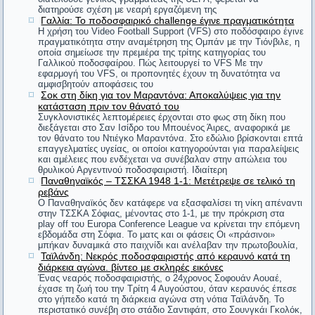
διατηρούσε σχέση με νεαρή εργαζόμενη της
φθείρεις την κόρην».
Γαλλία: Το ποδοσφαιρικό challenge έγινε πραγματικότητα
Ό,τι σπείρεις θα θερίσεις.
Η χρήση του Video Football Support (VFS) στο ποδόσφαιρο έγινε
Πράξεις Αποστόλων
πραγματικότητα στην αναμέτρηση της Ομπάν με την Τιόνβιλε, η
#6. Επαινούσαν μερικοί μπροστά στον Άγη τους
οποία σημείωσε την πρεμιέρα της τρίτης κατηγορίας του
Γαλλικού ποδοσφαίρου. Πώς λειτουργεί το VFS Με την
Δημοσιογράφος είναι αυτός που, εκ των υστέρων, ξέρει τα
εφαρμογή του VFS, οι προπονητές έχουν τη δυνατότητα να
Ηλείους, γιατί ήταν πολύ δίκαιοι κριτές στους
αμφισβητούν αποφάσεις του
πάντα εκ των προτέρων.
Σοκ στη δίκη για τον Μαραντόνα: Αποκαλύψεις για την
Ολυμπιακούς αγώνες. Ο Άγης ρώτησε με απορία:
Karl Kraus
κατάσταση πριν τον θάνατό του
Συγκλονιστικές λεπτομέρειες έρχονται στο φως στη δίκη που
διεξάγεται στο Σαν Ισίδρο του Μπουένος Άιρες, αναφορικά με
«Και είναι τόσο σπουδαίο το ότι οι Ηλείοι μια
H αποταμίευση είναι πολύ ωραίο πράγμα. Ειδικά όταν οι
τον θάνατο του Ντιέγκο Μαραντόνα. Στο εδώλιο βρίσκονται επτά
επαγγελματίες υγείας, οι οποίοι κατηγορούνται για παραλείψεις
γονείς σου το έχουν κάνει για σένα.
φορά στα τέσσερα χρόνια γίνονται δίκαιοι;»
και αμέλειες που ενδέχεται να συνέβαλαν στην απώλεια του
Winston Churchill
θρυλικού Αργεντινού ποδοσφαιριστή. Ιδιαίτερη
Παναθηναϊκός – ΤΣΣΚΑ 1948 1-1: Μετέτρεψε σε τελικό τη
#7. Ένας πατέρας ζήτησε από τον Αρίστιππο να
ρεβάνς
Κι όμως κινείται!
Ο Παναθηναϊκός δεν κατάφερε να εξασφαλίσει τη νίκη απέναντι
διδάξει τον γιο του. Ο φιλόσοφος ζήτησε αμοιβή
στην ΤΣΣΚΑ Σόφιας, μένοντας στο 1-1, με την πρόκριση στα
Γαλιλαίος (εννοώντας τη γη)
play off του Europa Conference League να κρίνεται την επόμενη
500 δραχμές. Ο πατέρας θεώρησε υπερβολικό το
εβδομάδα στη Σόφια. Το ματς και οι φάσεις Οι «πράσινοι»
Μη μου τους κύκλους τάραττε.
μπήκαν δυναμικά στο παιχνίδι και ανέλαβαν την πρωτοβουλία,
ποσό. «Με τόσα χρήματα», είπε, «θα μπορούσα να
Ταϊλάνδη: Νεκρός ποδοσφαιριστής από κεραυνό κατά τη
Αρχιμήδης
διάρκεια αγώνα. βίντεο με σκληρές εικόνες
αγοράσω ένα ζώο». «Αγόρασε», είπε ο Αρίστιππος,
Ένας νεαρός ποδοσφαιριστής, ο 24χρονος Σοφουάν Αουαέ,
Δεν υπάρχει τίποτε πιο άνισο από την ίση μεταχείριση των
έχασε τη ζωή του την Τρίτη 4 Αυγούστου, όταν κεραυνός έπεσε
«κι έτσι θα έχεις δύο».
στο γήπεδο κατά τη διάρκεια αγώνα στη νότια Ταϊλάνδη. Το
ανίσων.
περιστατικό συνέβη στο στάδιο Σαντιφάπ, στο Σουνγκάι Γκολόκ,