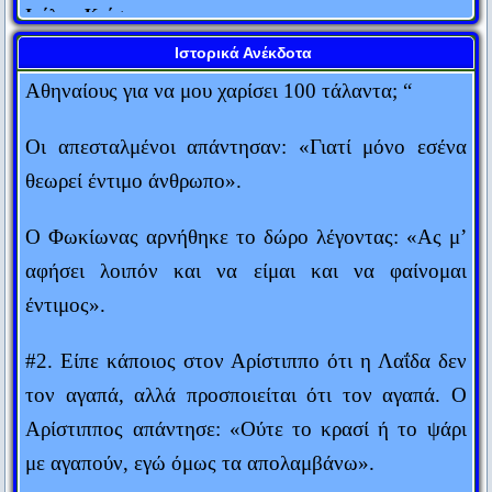
Ιούλιος Καίσαρ
ανθρώπους που του έφεραν το μεγάλο αυτό ποσό:
“Γιατί ο Αλέξανδρος διάλεξε εμένα απ’ όλους τους
Η εμπειρία είναι μια χτένα που σου δίνει η ζωή αφού όμως
Ιστορικά Ανέκδοτα
έχεις χάσει τα μαλλιά σου.
Αθηναίους για να μου χαρίσει 100 τάλαντα; “
Judith Stern
Οι απεσταλμένοι απάντησαν: «Γιατί μόνο εσένα
Πενία τέχνας κατεργάζεται.
θεωρεί έντιμο άνθρωπο».
Θεόκριτος
Αυτός που μιλάει δεν ξέρει. Αυτός που ξέρει δεν μιλάει.
Ο Φωκίωνας αρνήθηκε το δώρο λέγοντας: «Ας μ’
Λάο Τσε
αφήσει λοιπόν και να είμαι και να φαίνομαι
Δύο πράγματα είναι αιώνια: Το σύμπαν και η ανοησία των
έντιμος».
ανθρώπων... Αν και για το σύμπαν, έχω αρχίσει τελευταία να
αμφιβάλλω...
#2. Είπε κάποιος στον Αρίστιππο ότι η Λαΐδα δεν
Άλμπερτ Αϊνστάιν
τον αγαπά, αλλά προσποιείται ότι τον αγαπά. Ο
Ο κόσμος είναι ένα βιβλίο. Όσοι δεν ταξιδεύουν διαβάζουν
Αρίστιππος απάντησε: «Ούτε το κρασί ή το ψάρι
μόνο μια σελίδα του.
με αγαπούν, εγώ όμως τα απολαμβάνω».
Αγ. Αυγουστίνος