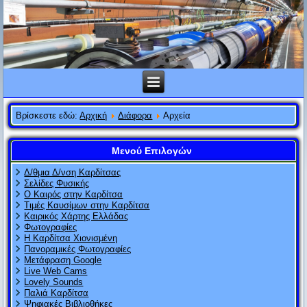
Βρίσκεστε εδώ:
Αρχική
Διάφορα
Αρχεία
Μενού Επιλογών
Δ/θμια Δ/νση Καρδίτσας
Σελίδες Φυσικής
Ο Καιρός στην Καρδίτσα
Τιμές Καυσίμων στην Καρδίτσα
Καιρικός Χάρτης Ελλάδας
Φωτογραφίες
Η Καρδίτσα Χιονισμένη
Πανοραμικές Φωτογραφίες
Μετάφραση Google
Live Web Cams
Lovely Sounds
Παλιά Καρδίτσα
Ψηφιακές Βιβλιοθήκες