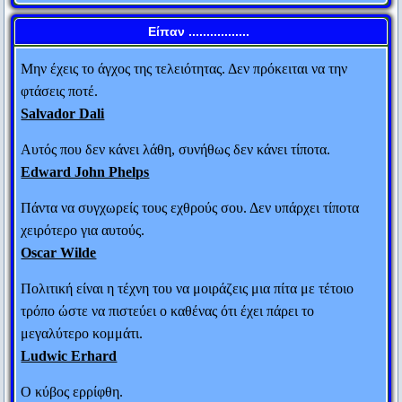
στο επίπεδό του και θα σε νικήσει εκ πείρας.
Ανώνυμος
Είπαν .................
Μην έχεις το άγχος της τελειότητας. Δεν πρόκειται να την
φτάσεις ποτέ.
Salvador Dali
Αυτός που δεν κάνει λάθη, συνήθως δεν κάνει τίποτα.
Edward John Phelps
Πάντα να συγχωρείς τους εχθρούς σου. Δεν υπάρχει τίποτα
χειρότερο για αυτούς.
Oscar Wilde
Πολιτική είναι η τέχνη του να μοιράζεις μια πίτα με τέτοιο
τρόπο ώστε να πιστεύει ο καθένας ότι έχει πάρει το
μεγαλύτερο κομμάτι.
Ludwic Erhard
Ο Μ. Αλέξανδρος έστειλε στο Φωκίωνα 100
Ο κύβος ερρίφθη.
τάλαντα. Ο Αθηναίος πολιτικός ρώτησε τους