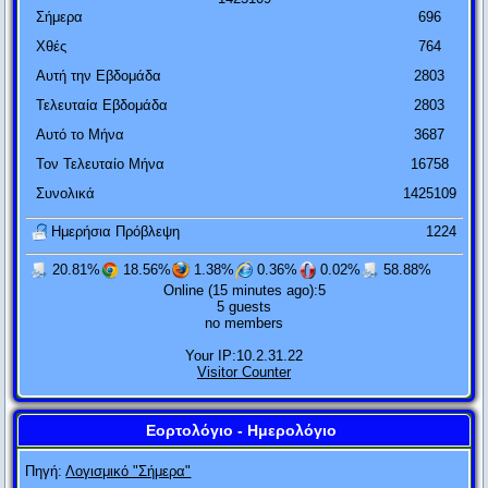
Σήμερα
696
Χθές
764
Αυτή την Εβδομάδα
2803
Τελευταία Εβδομάδα
2803
Αυτό το Μήνα
3687
Τον Τελευταίο Μήνα
16758
Συνολικά
1425109
Ημερήσια Πρόβλεψη
1224
20.81%
18.56%
1.38%
0.36%
0.02%
58.88%
Online (15 minutes ago):5
5 guests
Αν η θεωρία της σχετικότητας αποδειχτεί πετυχημένη, οι
no members
Γερμανοί θα με πουν Γερμανό και οι Γάλλοι πολίτη του
Your IP:10.2.31.22
κόσμου. Αν η θεωρία της σχετικότητας αποδειχτεί λάθος, τότε
Visitor Counter
οι Γάλλοι θα με πουν Γερμανό και οι Γερμανοί Εβραίο.
Αλβέρτος Αϊνστάιν
Εορτολόγιο - Ημερολόγιο
Ποτέ μην τα βάζεις μ' έναν ηλίθιο. Είναι βέβαιο ότι θα σε ρίξει
Πηγή:
Λογισμικό "Σήμερα"