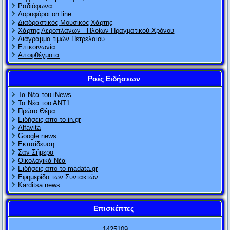
Ραδιόφωνα
Δορυφόροι on line
Διαδραστικός Μουσικός Χάρτης
Χάρτης Αεροπλάνων - Πλοίων Πραγματικού Χρόνου
Διάγραμμα τιμών Πετρελαίου
Επικοινωνία
Αποφθέγματα
Ροές Ειδήσεων
Τα Νέα του iNews
Τα Νέα του ΑΝΤ1
Πρώτο Θέμα
Ειδήσεις απο το in.gr
Alfavita
Google news
Εκπαίδευση
Σαν Σήμερα
Οικολογικά Νέα
Ειδήσεις απο το madata.gr
Εφημερίδα των Συντακτών
Karditsa news
Επισκέπτες
1
4
2
5
1
0
9