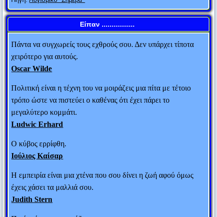
Αυτός που δεν κάνει λάθη, συνήθως δεν κάνει τίποτα.
Edward John Phelps
Είπαν .................
Πάντα να συγχωρείς τους εχθρούς σου. Δεν υπάρχει τίποτα
χειρότερο για αυτούς.
Oscar Wilde
Πολιτική είναι η τέχνη του να μοιράζεις μια πίτα με τέτοιο
τρόπο ώστε να πιστεύει ο καθένας ότι έχει πάρει το
μεγαλύτερο κομμάτι.
Ludwic Erhard
Ο κύβος ερρίφθη.
Ιούλιος Καίσαρ
Ο Μ. Αλέξανδρος έστειλε στο Φωκίωνα 100
Η εμπειρία είναι μια χτένα που σου δίνει η ζωή αφού όμως
τάλαντα. Ο Αθηναίος πολιτικός ρώτησε τους
έχεις χάσει τα μαλλιά σου.
ανθρώπους που του έφεραν το μεγάλο αυτό ποσό:
Judith Stern
“Γιατί ο Αλέξανδρος διάλεξε εμένα απ’ όλους τους
Πενία τέχνας κατεργάζεται.