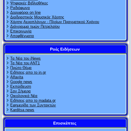
Ψηφιακές Βιβλιοθήκες
Ραδιόφωνα
Δορυφόροι on line
Διαδραστικός Μουσικός Χάρτης
Χάρτης Αεροπλάνων - Πλοίων Πραγματικού Χρόνου
Διάγραμμα τιμών Πετρελαίου
Επικοινωνία
Αποφθέγματα
Ροές Ειδήσεων
Τα Νέα του iNews
Τα Νέα του ΑΝΤ1
Πρώτο Θέμα
Ειδήσεις απο το in.gr
Alfavita
Google news
Εκπαίδευση
Σαν Σήμερα
Οικολογικά Νέα
Ειδήσεις απο το madata.gr
Εφημερίδα των Συντακτών
Karditsa news
Επισκέπτες