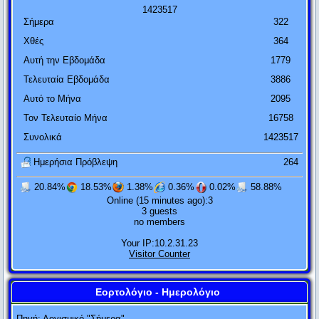
1
4
2
3
5
1
7
Σήμερα
322
Χθές
364
Αυτή την Εβδομάδα
1779
Τελευταία Εβδομάδα
3886
Αυτό το Μήνα
2095
Αν η θεωρία της σχετικότητας αποδειχτεί πετυχημένη, οι
Τον Τελευταίο Μήνα
16758
Γερμανοί θα με πουν Γερμανό και οι Γάλλοι πολίτη του
Συνολικά
1423517
κόσμου. Αν η θεωρία της σχετικότητας αποδειχτεί λάθος, τότε
οι Γάλλοι θα με πουν Γερμανό και οι Γερμανοί Εβραίο.
Ημερήσια Πρόβλεψη
264
Αλβέρτος Αϊνστάιν
20.84%
18.53%
1.38%
0.36%
0.02%
58.88%
Online (15 minutes ago):3
Ποτέ μην τα βάζεις μ' έναν ηλίθιο. Είναι βέβαιο ότι θα σε ρίξει
3 guests
στο επίπεδό του και θα σε νικήσει εκ πείρας.
no members
Ανώνυμος
Your IP:10.2.31.23
Visitor Counter
Μην έχεις το άγχος της τελειότητας. Δεν πρόκειται να την
φτάσεις ποτέ.
Εορτολόγιο - Ημερολόγιο
Salvador Dali
Πηγή:
Λογισμικό "Σήμερα"