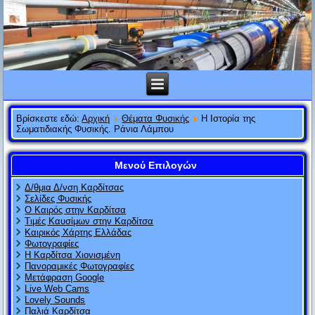
Βρίσκεστε εδώ:
Αρχική
Θέματα Φυσικής
Η Ιστορία της
Σωματιδιακής Φυσικής. Ράνια Λάμπου
Μενού Επιλογών
Δ/θμια Δ/νση Καρδίτσας
Σελίδες Φυσικής
Ο Καιρός στην Καρδίτσα
Τιμές Καυσίμων στην Καρδίτσα
Καιρικός Χάρτης Ελλάδας
Φωτογραφίες
Η Καρδίτσα Χιονισμένη
Πανοραμικές Φωτογραφίες
Μετάφραση Google
Live Web Cams
Lovely Sounds
Παλιά Καρδίτσα