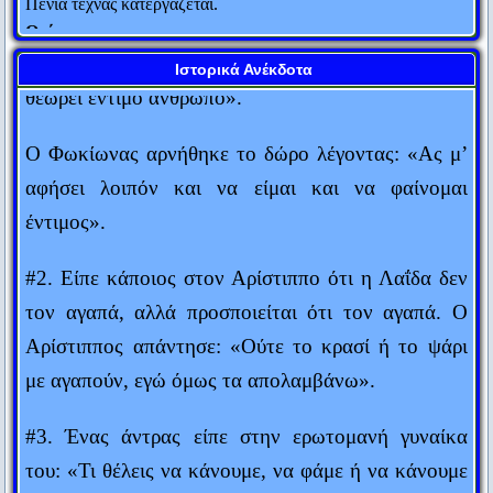
Αθηναίους για να μου χαρίσει 100 τάλαντα; “
Θεόκριτος
Οι απεσταλμένοι απάντησαν: «Γιατί μόνο εσένα
Αυτός που μιλάει δεν ξέρει. Αυτός που ξέρει δεν μιλάει.
Ιστορικά Ανέκδοτα
θεωρεί έντιμο άνθρωπο».
Λάο Τσε
Δύο πράγματα είναι αιώνια: Το σύμπαν και η ανοησία των
Ο Φωκίωνας αρνήθηκε το δώρο λέγοντας: «Ας μ’
ανθρώπων... Αν και για το σύμπαν, έχω αρχίσει τελευταία να
αφήσει λοιπόν και να είμαι και να φαίνομαι
αμφιβάλλω...
έντιμος».
Άλμπερτ Αϊνστάιν
Ο κόσμος είναι ένα βιβλίο. Όσοι δεν ταξιδεύουν διαβάζουν
#2. Είπε κάποιος στον Αρίστιππο ότι η Λαΐδα δεν
μόνο μια σελίδα του.
τον αγαπά, αλλά προσποιείται ότι τον αγαπά. Ο
Αγ. Αυγουστίνος
Αρίστιππος απάντησε: «Ούτε το κρασί ή το ψάρι
Σημασία δεν έχει τι λες, αλλά πως το λες.
με αγαπούν, εγώ όμως τα απολαμβάνω».
Ανώνυμος
#3. Ένας άντρας είπε στην ερωτομανή γυναίκα
Ο μόνος άνθρωπος που δεν κάνει λάθη είναι αυτός που δεν
κάνει τίποτα.
του: «Τι θέλεις να κάνουμε, να φάμε ή να κάνουμε
Theodore Roosevelt