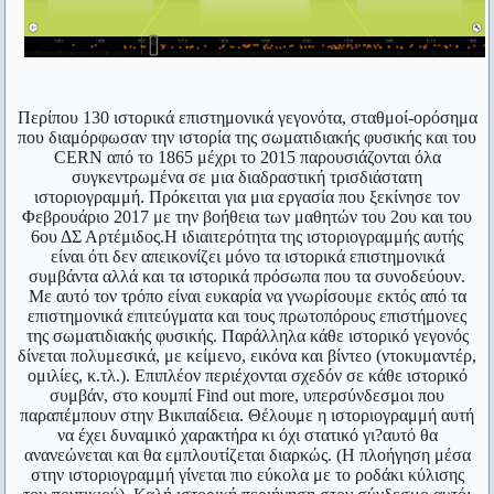
Ηλείους, γιατί ήταν πολύ δίκαιοι κριτές στους
H αποταμίευση είναι πολύ ωραίο πράγμα. Ειδικά όταν οι
Ολυμπιακούς αγώνες. Ο Άγης ρώτησε με απορία:
γονείς σου το έχουν κάνει για σένα.
Winston Churchill
«Και είναι τόσο σπουδαίο το ότι οι Ηλείοι μια
Περίπου 130 ιστορικά επιστημονικά γεγονότα, σταθμοί-ορόσημα
που διαμόρφωσαν την ιστορία της σωματιδιακής φυσικής και του
Κι όμως κινείται!
φορά στα τέσσερα χρόνια γίνονται δίκαιοι;»
CERN από το 1865 μέχρι το 2015 παρουσιάζονται όλα
Γαλιλαίος (εννοώντας τη γη)
συγκεντρωμένα σε μια διαδραστική τρισδιάστατη
ιστοριογραμμή. Πρόκειται για μια εργασία που ξεκίνησε τον
#7. Ένας πατέρας ζήτησε από τον Αρίστιππο να
Μη μου τους κύκλους τάραττε.
Φεβρουάριο 2017 με την βοήθεια των μαθητών του 2ου και του
διδάξει τον γιο του. Ο φιλόσοφος ζήτησε αμοιβή
6ου ΔΣ Αρτέμιδος.Η
ιδιαιτερότητα της ιστοριογραμμής αυτής
Αρχιμήδης
είναι ότι δεν απεικονίζει μόνο τα ιστορικά επιστημονικά
500 δραχμές. Ο πατέρας θεώρησε υπερβολικό το
συμβάντα αλλά και τα ιστορικά πρόσωπα που τα συνοδεύουν.
Δεν υπάρχει τίποτε πιο άνισο από την ίση μεταχείριση των
Με αυτό τον τρόπο είναι ευκαρία να γνωρίσουμε εκτός από τα
ποσό. «Με τόσα χρήματα», είπε, «θα μπορούσα να
ανίσων.
επιστημονικά επιτεύγματα και τους πρωτοπόρους επιστήμονες
της σωματιδιακής φυσικής. Παράλληλα κάθε ιστορικό γεγονός
αγοράσω ένα ζώο». «Αγόρασε», είπε ο Αρίστιππος,
Αριστοτέλης
δίνεται πολυμεσικά, με κείμενο, εικόνα και βίντεο (ντοκυμαντέρ,
«κι έτσι θα έχεις δύο».
ομιλίες, κ.τλ.). Επιπλέον περιέχονται σχεδόν σε κάθε ιστορικό
Εύρηκα!
συμβάν, στο κουμπί Find out more, υπερσύνδεσμοι που
Αρχιμήδης
παραπέμπουν στην Βικιπαίδεια. Θέλουμε η ιστοριογραμμή αυτή
#8. Ο Διογένης ζητούσε ελεημοσύνη από ένα
να έχει δυναμικό χαρακτήρα κι όχι στατικό γι?αυτό θα
ανανεώνεται και θα εμπλουτίζεται διαρκώς. (Η πλοήγηση μέσα
Περισσότεροι νόμοι, λιγότερη δικαιοσύνη.
άγαλμα. Όταν τον ρώτησαν γιατί κάνει κάτι τέτοιο
στην ιστοριογραμμή γίνεται πιο εύκολα με το ροδάκι κύλισης
Κικέρων