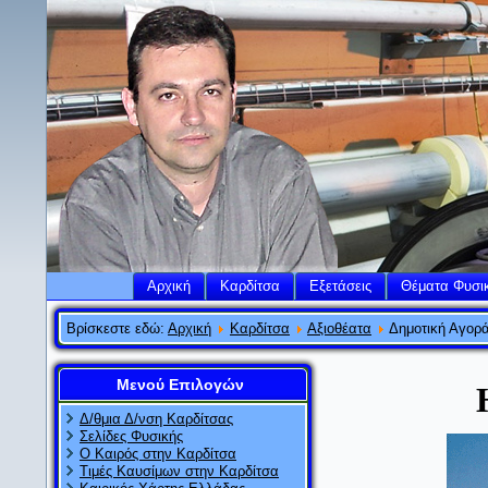
Αρχική
Καρδίτσα
Εξετάσεις
Θέματα Φυσι
Βρίσκεστε εδώ:
Αρχική
Καρδίτσα
Αξιοθέατα
Δημοτική Αγορ
Μενού Επιλογών
Δ/θμια Δ/νση Καρδίτσας
Σελίδες Φυσικής
Ο Καιρός στην Καρδίτσα
Τιμές Καυσίμων στην Καρδίτσα