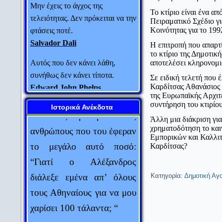
τελειότητας. Δεν πρόκειται να την
Το κτίριο είναι ένα α
φτάσεις ποτέ.
Πειραματικό Σχέδιο γ
Salvador Dali
Κοινότητας για το 199
Η επιτροπή που απαρτ
Αυτός που δεν κάνει λάθη,
το κτίριο της Δημοτικ
Ο Μ. Αλέξανδρος έστειλε
συνήθως δεν κάνει τίποτα.
αποτελέσει κληρονομιά
Edward John Phelps
στο Φωκίωνα 100
Σε ειδική τελετή που
Καρδίτσας Αθανάσιος 
τάλαντα. Ο Αθηναίος
Πάντα να συγχωρείς τους
της Ευρωπαϊκής Αρχιτ
πολιτικός ρώτησε τους
συντήρηση του κτιρίο
εχθρούς σου. Δεν υπάρχει τίποτα
Ιστορικά Ανέκδοτα
χειρότερο για αυτούς.
Άλλη μια διάκριση γι
ανθρώπους που του έφεραν
χρηματοδότηση το καιν
Oscar Wilde
το μεγάλο αυτό ποσό:
Εμπορικών και Καλλι
Καρδίτσας?
Πολιτική είναι η τέχνη του να
“Γιατί ο Αλέξανδρος
μοιράζεις μια πίτα με τέτοιο
διάλεξε εμένα απ’ όλους
τρόπο ώστε να πιστεύει ο
Κατηγορία:
Δημοτική Αγ
τους Αθηναίους για να μου
καθένας ότι έχει πάρει το
χαρίσει 100 τάλαντα; “
μεγαλύτερο κομμάτι.
Ludwic Erhard