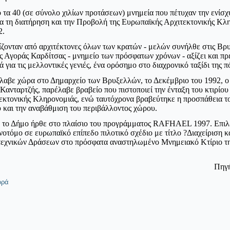
πό τα 40 (σε σύνολο χιλίων προτάσεων) μνημεία που πέτυχαν την ενίσ
ια τη διατήρηση και την Προβολή της Ευρωπαϊκής Αρχιτεκτονικής Κλ
2.
ίζονταν από αρχιτέκτονες όλων των κρατών - μελών συνήλθε στις Βρυ
ής Αγοράς Καρδίτσας - μνημείο των πρόσφατων χρόνων - αξίζει και πρέ
 για τις μελλοντικές γενιές, ένα ορόσημο στο διαχρονικό ταξίδι της π
 έλαβε χώρα στο Δημαρχείο των Βρυξελλών, το Δεκέμβριο του 1992, ο
Κανταρτζής, παρέλαβε βραβείο που πιστοποιεί την ένταξη του κτιρίο
εκτονικής Κληρονομιάς, ενώ ταυτόχρονα βραβεύτηκε η προσπάθεια το
υ και την αναβάθμιση του περιβάλλοντος χώρου.
α το Δήμο ήρθε στο πλαίσιο του προγράμματος RAFHAEL 1997. Επιλ
οτόμο σε ευρωπαϊκό επίπεδο πιλοτικό σχέδιο με τίτλο ?Διαχείριση κ
τεχνικών Δράσεων στο πρόσφατα αναστηλωμένο Μνημειακό Κτίριο τη
Πηγή
ορά