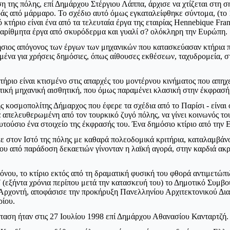
 της πόλης, επί Δημάρχου Στέργιου Λάππα, άρχισε να χτίζεται στη σ
ράς από μάρμαρο. Το σχέδιο αυτό όμως εγκαταλείφθηκε σύντομα, (το 
κτήριο είναι ένα από τα τελευταία έργα της εταιρίας Hennebique Fran
αρίθμητα έργα από σκυρόδερμα και γυαλί σ? ολόκληρη την Ευρώπη.
ήσιος απόγονος των έργων των μηχανικών που κατασκεύασαν κτήρια 
ένα για χρήσεις δημόσιες, όπως αίθουσες εκθέσεων, ταχυδρομεία, στ
ήριο είναι κτισμένο στις απαρχές του μοντέρνου κινήματος που απηχε
στική μηχανική αισθητική, που όμως παραμένει κλασική στην έκφρασή 
 κοσμοπολίτης Δήμαρχος που έφερε τα σχέδια από το Παρίσι - είναι 
 απελευθερωμένη από τον τουρκικό ζυγό πόλης, να γίνει κοινωνός το
υτούσιο ένα στοιχείο της έκφρασής του. Ένα δημόσιο κτίριο από την
κε στον Ιστό της πόλης με καθαρά πολεοδομικά κριτήρια, καταλαμβάν
ου από παράδοση δεκαετιών γίνονταν η λαϊκή αγορά, στην καρδιά ακρ
νου, το κτίριο εκτός από τη δραματική φυσική του φθορά αντιμετώπ
(εξήντα χρόνια περίπου μετά την κατασκευή του) το Δημοτικό Συμβο
Αρχοντή, αποφάσισε την προκήρυξη Πανελληνίου Αρχιτεκτονικού Δια
ρίου.
ταση ήταν στις 27 Ιουλίου 1998 επί Δημάρχου Αθανασίου Κανταρτζή.