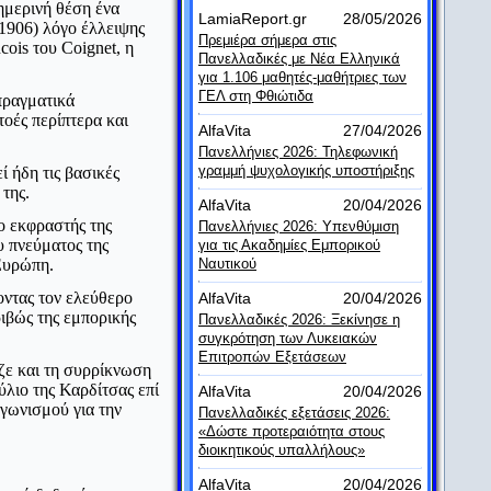
ημερινή θέση ένα
LamiaReport.gr
28/05/2026
1906) λόγο έλλειψης
Πρεμιέρα σήμερα στις
cois του Coignet, η
Πανελλαδικές με Νέα Ελληνικά
για 1.106 μαθητές-μαθήτριες των
ΓΕΛ στη Φθιώτιδα
πραγματικά
οές περίπτερα και
AlfaVita
27/04/2026
Πανελλήνιες 2026: Τηλεφωνική
γραμμή ψυχολογικής υποστήριξης
ί ήδη τις βασικές
της.
AlfaVita
20/04/2026
ο εκφραστής της
Πανελλήνιες 2026: Υπενθύμιση
υ πνεύματος της
για τις Ακαδημίες Εμπορικού
 Ευρώπη.
Ναυτικού
οντας τον ελεύθερο
AlfaVita
20/04/2026
ιβώς της εμπορικής
Πανελλαδικές 2026: Ξεκίνησε η
συγκρότηση των Λυκειακών
Επιτροπών Εξετάσεων
ιζε και τη συρρίκνωση
ύλιο της Καρδίτσας επί
AlfaVita
20/04/2026
γωνισμού για την
Πανελλαδικές εξετάσεις 2026:
«Δώστε προτεραιότητα στους
διοικητικούς υπαλλήλους»
AlfaVita
20/04/2026