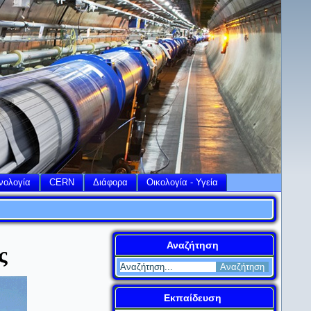
νολογία
CERN
Διάφορα
Οικολογία - Υγεία
Αναζήτηση
ς
Εκπαίδευση