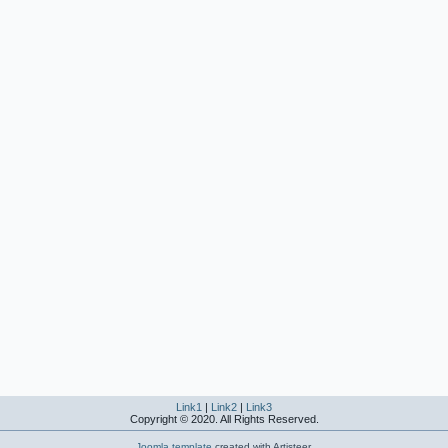
Link1
|
Link2
|
Link3
Copyright © 2020. All Rights Reserved.
Joomla template
created with Artisteer.