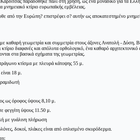
 Καρδίτσας παραδόθηκε πάλι στη χρήση, ως ένα μοναδικό για τα Ελλ
να μνημειακό κτίριο ευρωπαϊκής εμβέλειας.
 ήρθε από την Ευρώπη? επιστρέφει σ? αυτήν ως αποκατεστημένο μνημε
 με καθαρή γεωμετρία και συμμετρία στους άξονες Ανατολή - Δύση, Β
 κτίριο διαφανές και απόλυτα ορθολογικό, ένα καθαρό αρχιτεκτονικό
ονται στα βασικά σχήματα της γεωμετρίας.
ετράγωνο κτίσμα με πλευρά κάτοψης
55 μ.
είναι
18 μ.
υραμιδωτή
ος ως όροφος ύψους
8,10 μ.
σε φεγγίτη ύψους
11.50 μ.
ική με γυάλινη πλήρωση
ολόνες, δοκοί, πλάκες είναι από οπλισμένο σκυρόδερμα.
ση: