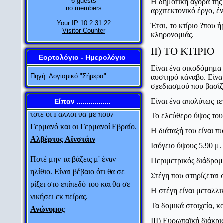
6 guests
Η δημοτική αγορά της
no members
αρχιτεκτονικό έργο, έ
Your IP:10.2.31.22
Αν η θεωρία της σχετικότητας
Έτσι, το κτίριο ?που
Visitor Counter
κληρονομιάς.
αποδειχτεί πετυχημένη, οι
II) ΤΟ ΚΤΙΡΙΟ
Γερμανοί θα με πουν Γερμανό
Εορτολόγιο - Ημερολόγιο
και οι Γάλλοι πολίτη του
Είναι ένα οικοδόμημα
κόσμου. Αν η θεωρία της
Πηγή:
Λογισμικό "Σήμερα"
αυστηρό κάναβο. Είναι
σχεδιασμού που βασίζ
σχετικότητας αποδειχτεί λάθος,
τότε οι Γάλλοι θα με πουν
Είναι ένα απολύτως τ
Είπαν .................
Γερμανό και οι Γερμανοί Εβραίο.
Το ελεύθερο ύψος του 
Αλβέρτος Αϊνστάιν
Η διάταξή του είναι π
Ποτέ μην τα βάζεις μ' έναν
Ισόγειο ύψους
5.90 μ.
ηλίθιο. Είναι βέβαιο ότι θα σε
Περιμετρικός διάδρομ
ρίξει στο επίπεδό του και θα σε
Στέγη που στηρίζεται 
νικήσει εκ πείρας.
Η στέγη είναι μεταλλ
Ανώνυμος
Τα δομικά στοιχεία, κ
Μην έχεις το άγχος της
ΙΙΙ) Ευρωπαϊκή διάκρι