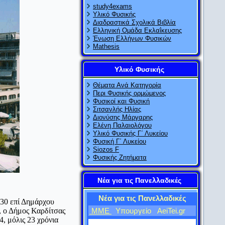
study4exams
Υλικό Φυσικής
Διαδραστικά Σχολικά Βιβλία
Ελληνική Ομάδα Εκλαΐκευσης
Ένωση Ελλήνων Φυσικών
Mathesis
Υλικό Φυσικής
Θέματα Ανά Κατηγορία
Περι Φυσικής ορμώμενος
Φυσικοί και Φυσική
Σιτσανλής Ηλίας
Διονύσης Μάργαρης
Ελένη Παλαιολόγου
Υλικό Φυσικής Γ΄ Λυκείου
Φυσική Γ΄ Λυκείου
Siozos F
Φυσικής Ζητήματα
Νέα για τις Πανελλαδικές
Νέα για τις Πανελλαδικές
930 επί Δημάρχου
, ο Δήμος Καρδίτσας
ΜΜΕ
Υπουργείο
AeiTei.gr
4, μόλις 23 χρόνια