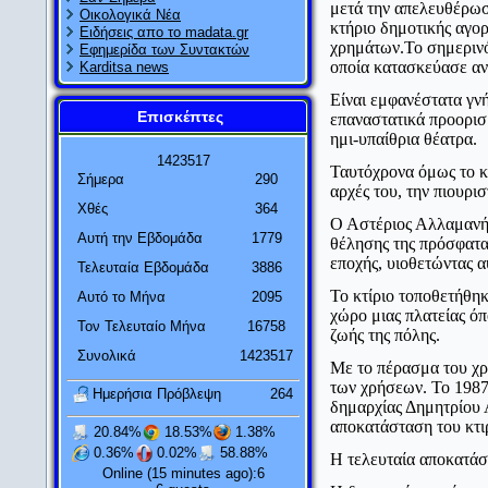
μετά την απελευθέρωση
Οικολογικά Νέα
κτήριο δημοτικής αγο
Ειδήσεις απο το madata.gr
χρημάτων.Το σημερινό 
Εφημερίδα των Συντακτών
οποία κατασκεύασε αν
Karditsa news
Είναι εμφανέστατα γν
Επισκέπτες
επαναστατικά προορισμ
ημι-υπαίθρια θέατρα.
1
4
2
3
5
1
7
Ταυτόχρονα όμως το κτ
Σήμερα
290
αρχές του, την πιουρι
Χθές
364
Ο Αστέριος Αλλαμανής
Αυτή την Εβδομάδα
1779
θέλησης της πρόσφατα
εποχής, υιοθετώντας α
Τελευταία Εβδομάδα
3886
Το κτίριο τοποθετήθη
Αυτό το Μήνα
2095
χώρο μιας πλατείας όπ
Τον Τελευταίο Μήνα
16758
ζωής της πόλης.
Συνολικά
1423517
Με το πέρασμα του χρό
των χρήσεων. Το 1987 
Ημερήσια Πρόβλεψη
264
δημαρχίας Δημητρίου 
αποκατάσταση του κτι
20.84%
18.53%
1.38%
0.36%
0.02%
58.88%
Η τελευταία αποκατάσ
Online (15 minutes ago):6