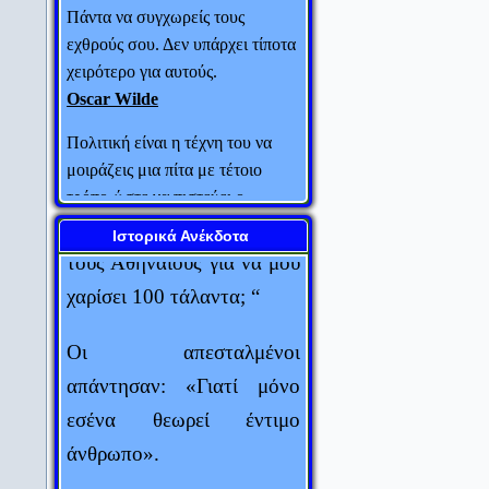
στο Φωκίωνα 100
εχθρούς σου. Δεν υπάρχει τίποτα
τάλαντα. Ο Αθηναίος
χειρότερο για αυτούς.
Oscar Wilde
πολιτικός ρώτησε τους
ανθρώπους που του έφεραν
Πολιτική είναι η τέχνη του να
το μεγάλο αυτό ποσό:
μοιράζεις μια πίτα με τέτοιο
τρόπο ώστε να πιστεύει ο
“Γιατί ο Αλέξανδρος
καθένας ότι έχει πάρει το
διάλεξε εμένα απ’ όλους
μεγαλύτερο κομμάτι.
Ιστορικά Ανέκδοτα
τους Αθηναίους για να μου
Ludwic Erhard
χαρίσει 100 τάλαντα; “
Ο κύβος ερρίφθη.
Ιούλιος Καίσαρ
Οι απεσταλμένοι
απάντησαν: «Γιατί μόνο
Η εμπειρία είναι μια χτένα που
σου δίνει η ζωή αφού όμως έχεις
εσένα θεωρεί έντιμο
χάσει τα μαλλιά σου.
άνθρωπο».
Judith Stern