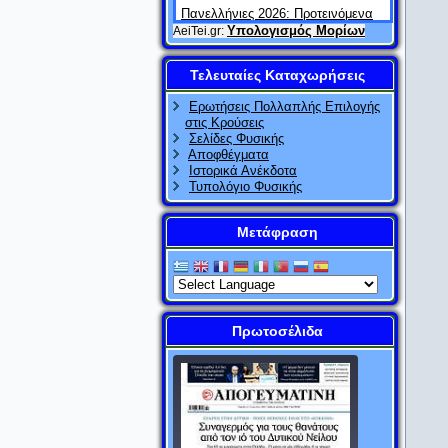
Πανελλήνιες 2026: Προτεινόμενα
θέματα και απαντήσεις στα
Υπολογισμός Μορίων
AeiTei.gr:
Μαθηματικά
Τελευταίες Καταχωρήσεις
AlfaVita
20/04/2026
Πανελλαδικές εξετάσεις: Ένας
Ερωτήσεις Πολλαπλής Επιλογής
μήνας πριν – τι αξίζει (και τι όχι)
στις Κρούσεις
Σελίδες Φυσικής
AlfaVita
19/04/2026
Αποφθέγματα
Πανελλήνιες 2026: Προτεινόμενα
Ιστορικά Ανέκδοτα
θέματα και απαντήσεις στην
Τυπολόγιο Φυσικής
Οικονομία
Μετάφραση
AlfaVita
18/04/2026
Πανελλαδικές 2026: Προτεινόμενα
θέματα και απαντήσεις στην
Ιστορία
AlfaVita
18/04/2026
Πρωτοσέλιδα
Πανελλήνιες 2026: Μέσα στα
Βαθμολογικά Κέντρα – Η
«αθέατη» καρδιά των εξετάσεων
AlfaVita
18/04/2026
Πανελλήνιες: Τα θέματα στην
έκθεση την τελευταία 10ετία