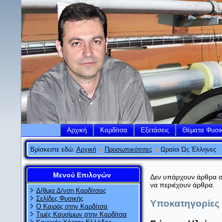
Αρχική
Καρδίτσα
Εξετάσεις
Θέματα Φυσι
Βρίσκεστε εδώ:
Αρχική
Προσωπικότητες
Ωραίοι Ώς Έλληνες
Μενού Επιλογών
Δεν υπάρχουν άρθρα σε
να περιέχουν άρθρα.
Δ/θμια Δ/νση Καρδίτσας
Σελίδες Φυσικής
Υποκατηγορίες
Ο Καιρός στην Καρδίτσα
Τιμές Καυσίμων στην Καρδίτσα