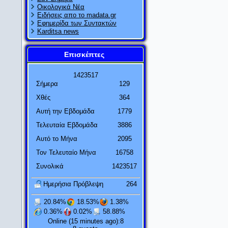
Οικολογικά Νέα
Ειδήσεις απο το madata.gr
Εφημερίδα των Συντακτών
Karditsa news
Επισκέπτες
1
4
2
3
5
1
7
Σήμερα
129
Χθές
364
Αυτή την Εβδομάδα
1779
Τελευταία Εβδομάδα
3886
Αυτό το Μήνα
2095
Τον Τελευταίο Μήνα
16758
Αν η θεωρία της σχετικότητας
αποδειχτεί πετυχημένη, οι
Συνολικά
1423517
Γερμανοί θα με πουν Γερμανό
Ημερήσια Πρόβλεψη
264
και οι Γάλλοι πολίτη του
20.84%
18.53%
1.38%
κόσμου. Αν η θεωρία της
0.36%
0.02%
58.88%
σχετικότητας αποδειχτεί λάθος,
Online (15 minutes ago):8