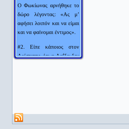
Ο Φωκίωνας αρνήθηκε το
Πενία τέχνας κατεργάζεται.
Θεόκριτος
δώρο λέγοντας: «Ας μ’
αφήσει λοιπόν και να είμαι
Αυτός που μιλάει δεν ξέρει.
και να φαίνομαι έντιμος».
Αυτός που ξέρει δεν μιλάει.
Λάο Τσε
#2. Είπε κάποιος στον
Δύο πράγματα είναι αιώνια: Το
Αρίστιππο ότι η Λαΐδα δεν
σύμπαν και η ανοησία των
τον αγαπά, αλλά
ανθρώπων... Αν και για το
σύμπαν, έχω αρχίσει τελευταία
προσποιείται ότι τον
να αμφιβάλλω...
αγαπά. Ο Αρίστιππος
Άλμπερτ Αϊνστάιν
απάντησε: «Ούτε το κρασί
Ο κόσμος είναι ένα βιβλίο. Όσοι
ή το ψάρι με αγαπούν, εγώ
δεν ταξιδεύουν διαβάζουν μόνο
όμως τα απολαμβάνω».
μια σελίδα του.
Αγ. Αυγουστίνος
#3. Ένας άντρας είπε στην
Σημασία δεν έχει τι λες, αλλά
ερωτομανή γυναίκα του: