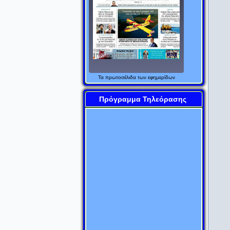
LamiaReport.gr
17/04/2026
Αναλυτικός οδηγός για τις
Πανελλαδικές: Η διαδρομή μέχρι
τις εξετάσεις, οι 10 συμβουλές και
το πρόγραμμα των 3 φάσεων
AlfaVita
17/04/2026
Πανελλήνιες: Ο μύθος των
Τα
πρωτοσέλιδα
των εφημερίδων
«εύκολων» θεμάτων και η σκληρή
αλήθεια των μαθημάτων-
Πρόγραμμα Τηλεόρασης
καρμανιόλα
AlfaVita
17/04/2026
Πανελλαδικές: Τι «έπεσε» το 2025
- Όλα τα θέματα στα ΓΕΛ
AlfaVita
16/04/2026
Πανελλαδικές 2026: Το μήνυμα
μιας καθηγήτριας στους μαθητές –
«Κρατήστε την ψυχραιμία σας»
AlfaVita
14/04/2026
Πανελλαδικές: +5.700 προφορικές
εξετάσεις – Διευρύνεται η τάση,
πιέζεται το σύστημα