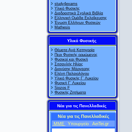
study4exams
Υλικό Φυσικής
Διαδραστικά Σχολικά Βιβλία
Ελληνική Ομάδα Εκλαΐκευσης
Ένωση Ελλήνων Φυσικών
Mathesis
Υλικό Φυσικής
Θέματα Ανά Κατηγορία
Περι Φυσικής ορμώμενος
Φυσικοί και Φυσική
Σιτσανλής Ηλίας
Διονύσης Μάργαρης
Ελένη Παλαιολόγου
Υλικό Φυσικής Γ΄ Λυκείου
Φυσική Γ΄ Λυκείου
Siozos F
Φυσικής Ζητήματα
Νέα για τις Πανελλαδικές
Νέα για τις Πανελλαδικές
ΜΜΕ
Υπουργείο
AeiTei.gr