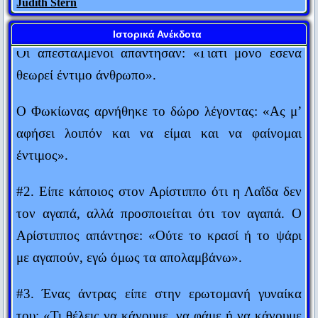
Αθηναίους για να μου χαρίσει 100 τάλαντα; “
Πενία τέχνας κατεργάζεται.
Ιστορικά Ανέκδοτα
Θεόκριτος
Οι απεσταλμένοι απάντησαν: «Γιατί μόνο εσένα
θεωρεί έντιμο άνθρωπο».
Αυτός που μιλάει δεν ξέρει. Αυτός που ξέρει δεν μιλάει.
Λάο Τσε
Ο Φωκίωνας αρνήθηκε το δώρο λέγοντας: «Ας μ’
Δύο πράγματα είναι αιώνια: Το σύμπαν και η ανοησία των
αφήσει λοιπόν και να είμαι και να φαίνομαι
ανθρώπων... Αν και για το σύμπαν, έχω αρχίσει τελευταία να
έντιμος».
αμφιβάλλω...
Άλμπερτ Αϊνστάιν
#2. Είπε κάποιος στον Αρίστιππο ότι η Λαΐδα δεν
Ο κόσμος είναι ένα βιβλίο. Όσοι δεν ταξιδεύουν διαβάζουν
τον αγαπά, αλλά προσποιείται ότι τον αγαπά. Ο
μόνο μια σελίδα του.
Αρίστιππος απάντησε: «Ούτε το κρασί ή το ψάρι
Αγ. Αυγουστίνος
με αγαπούν, εγώ όμως τα απολαμβάνω».
Σημασία δεν έχει τι λες, αλλά πως το λες.
Ανώνυμος
#3. Ένας άντρας είπε στην ερωτομανή γυναίκα
Ο μόνος άνθρωπος που δεν κάνει λάθη είναι αυτός που δεν
του: «Τι θέλεις να κάνουμε, να φάμε ή να κάνουμε