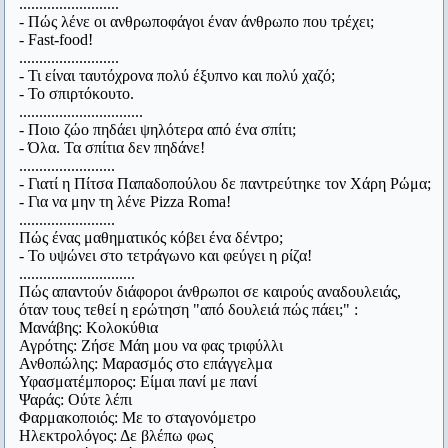
.........................
#6. Επαινούσαν μερικοί μπροστά στον Άγη τους
πάντα εκ των προτέρων.
- Πώς λένε οι ανθρωποφάγοι έναν άνθρωπο που τρέχει;
Ηλείους, γιατί ήταν πολύ δίκαιοι κριτές στους
- Fast-food!
Karl Kraus
.........................
Ολυμπιακούς αγώνες. Ο Άγης ρώτησε με απορία:
- Τι είναι ταυτόχρονα πολύ έξυπνο και πολύ χαζό;
H αποταμίευση είναι πολύ ωραίο πράγμα. Ειδικά όταν οι
- Το σπιρτόκουτο.
γονείς σου το έχουν κάνει για σένα.
...............................
«Και είναι τόσο σπουδαίο το ότι οι Ηλείοι μια
- Ποιο ζώο πηδάει ψηλότερα από ένα σπίτι;
Winston Churchill
- Όλα. Τα σπίτια δεν πηδάνε!
φορά στα τέσσερα χρόνια γίνονται δίκαιοι;»
........................
Κι όμως κινείται!
- Γιατί η Πίτσα Παπαδοπούλου δε παντρεύτηκε τον Χάρη Ρώμα;
Γαλιλαίος (εννοώντας τη γη)
#7. Ένας πατέρας ζήτησε από τον Αρίστιππο να
- Για να μην τη λένε Pizza Roma!
........................
διδάξει τον γιο του. Ο φιλόσοφος ζήτησε αμοιβή
Μη μου τους κύκλους τάραττε.
Πώς ένας μαθηματικός κόβει ένα δέντρο;
- Το υψώνει στο τετράγωνο και φεύγει η ρίζα!
Αρχιμήδης
500 δραχμές. Ο πατέρας θεώρησε υπερβολικό το
.............................
Πώς απαντούν διάφοροι άνθρωποι σε καιρούς αναδουλειάς,
ποσό. «Με τόσα χρήματα», είπε, «θα μπορούσα να
Δεν υπάρχει τίποτε πιο άνισο από την ίση μεταχείριση των
όταν τους τεθεί η ερώτηση "από δουλειά πώς πάει;" :
αγοράσω ένα ζώο». «Αγόρασε», είπε ο Αρίστιππος,
ανίσων.
Μανάβης: Κολοκύθια
Αγρότης: Ζήσε Μάη μου να φας τριφύλλι
Αριστοτέλης
«κι έτσι θα έχεις δύο».
Ανθοπώλης: Μαρασμός στο επάγγελμα
Υφασματέμπορος: Είμαι πανί με πανί
Εύρηκα!
Ψαράς: Ούτε λέπι
#8. Ο Διογένης ζητούσε ελεημοσύνη από ένα
Αρχιμήδης
Φαρμακοποιός: Με το σταγονόμετρο
Ηλεκτρολόγος: Δε βλέπω φως
άγαλμα. Όταν τον ρώτησαν γιατί κάνει κάτι τέτοιο