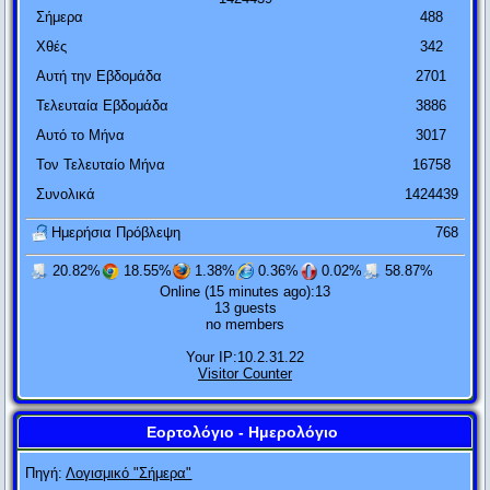
Σήμερα
488
Χθές
342
Αυτή την Εβδομάδα
2701
Τελευταία Εβδομάδα
3886
Αυτό το Μήνα
3017
Τον Τελευταίο Μήνα
16758
Συνολικά
1424439
Αν η θεωρία της σχετικότητας αποδειχτεί πετυχημένη, οι
Γερμανοί θα με πουν Γερμανό και οι Γάλλοι πολίτη του
Ημερήσια Πρόβλεψη
768
κόσμου. Αν η θεωρία της σχετικότητας αποδειχτεί λάθος, τότε
20.82%
18.55%
1.38%
0.36%
0.02%
58.87%
οι Γάλλοι θα με πουν Γερμανό και οι Γερμανοί Εβραίο.
Online (15 minutes ago):13
13 guests
Αλβέρτος Αϊνστάιν
no members
Ποτέ μην τα βάζεις μ' έναν ηλίθιο. Είναι βέβαιο ότι θα σε ρίξει
Your IP:10.2.31.22
Visitor Counter
στο επίπεδό του και θα σε νικήσει εκ πείρας.
Ανώνυμος
Εορτολόγιο - Ημερολόγιο
Μην έχεις το άγχος της τελειότητας. Δεν πρόκειται να την
Πηγή:
Λογισμικό "Σήμερα"
φτάσεις ποτέ.