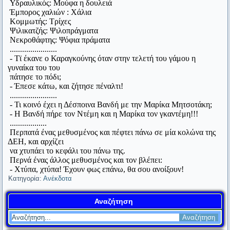
Υδραυλικός: Μούφα η δουλειά
Περισσότεροι νόμοι, λιγότερη δικαιοσύνη.
απάντησε: «Εξασκούμαι στο να μην
Έμπορος χαλιών : Χάλια
Κικέρων
Κομμωτής: Τρίχες
απογοητεύομαι από την αναισθησία των
Ψιλικατζής: Ψιλοπράγματα
Τον Μεσαίωνα είχαν τη γκιλοτίνα, το μαστίγιο, τη φάλαγγα.
Νεκροθάφτης: Ψόφια πράματα
ανθρώπων».
.......................
Σήμερα, έχουμε ένα πιο αποτελεσματικό όργανο βασανισμού
- Τϊ έκανε ο Καραγκούνης όταν στην τελετή του γάμου η
που ονομάζεται ζυγαριά μπάνιου.
γυναίκα του του
#9. Επέστρεφε ο Διογένης από τους Ολυμπιακούς
Στίβεν Φίλιπς
πάτησε το πόδι;
αγώνες και ένας τον ρώτησε, αν ήταν εκεί πολύς
- Έπεσε κάτω, και ζήτησε πέναλτι!
.......................
Όποιος θέλει, βρίσκει καιρό. Όποιος δεν θέλει, βρίσκει
κόσμος. Ο Διογένης αποκρίθηκε: «Κόσμος υπήρχε
- Τι κοινό έχει η Δέσποινα Βανδή με την Μαρίκα Μητσοτάκη;
πρόφαση.
- Η Βανδή πήρε τον Ντέμη και η Μαρίκα τον γκαντέμη!!!
πολύς, άνθρωποι όμως λίγοι».
Ανδρέας Λασκαράτος
..................
Περπατά ένας μεθυσμένος και πέφτει πάνω σε μία κολώνα της
ΔΕΗ, και αρχίζει
Δηλαδή, θα κάνετε ένα πλοίο να πλεύσει αντίθετα στον άνεμο
#10. Παρακινούσαν τον Φίλιππο τον Μακεδόνα να
να χτυπάει το κεφάλι του πάνω της.
και στα ρεύματα, ανάβοντας μια φωτά κάτω από το
εξορίσει κάποιον που τον κακολογούσε. Ο
Περνά ένας άλλος μεθυσμένος και τον βλέπει:
κατάστρωμα; Σας παρακαλώ, δεν θέλω να χάνω το χρόνο μου
- Χτύπα, χτύπα! Έχουν φως επάνω, θα σου ανοίξουν!
Φίλιππος απάντησε: «Δεν είστε καλά!! Θέλετε να
Κατηγορία:
Ανέκδοτα
ακούγοντας τέτοιες ανοησίες.
τον στείλω να με κατηγορεί και σ’ άλλα μέρη;»
Ναπολέων Βοναπάρτης (αναφερόμενος στην εφεύρεση του
Αναζήτηση
ατμόπλοιου)
#11. Ένας φαλακρός έβριζε τον Διογένη. Ο
Φόβου τους Δαναούς και δώρα φέροντες.