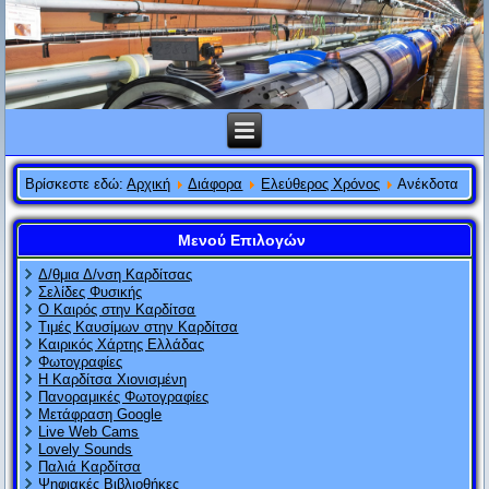
Βρίσκεστε εδώ:
Αρχική
Διάφορα
Ελεύθερος Χρόνος
Ανέκδοτα
Μενού Επιλογών
Δ/θμια Δ/νση Καρδίτσας
Σελίδες Φυσικής
Ο Καιρός στην Καρδίτσα
Τιμές Καυσίμων στην Καρδίτσα
Καιρικός Χάρτης Ελλάδας
Φωτογραφίες
Η Καρδίτσα Χιονισμένη
Πανοραμικές Φωτογραφίες
Μετάφραση Google
Live Web Cams
Lovely Sounds
Παλιά Καρδίτσα
Ψηφιακές Βιβλιοθήκες