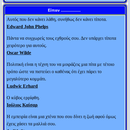
Salvador Dali
Είπαν .................
Αυτός που δεν κάνει λάθη, συνήθως δεν κάνει τίποτα.
Edward John Phelps
Πάντα να συγχωρείς τους εχθρούς σου. Δεν υπάρχει τίποτα
χειρότερο για αυτούς.
Oscar Wilde
Πολιτική είναι η τέχνη του να μοιράζεις μια πίτα με τέτοιο
τρόπο ώστε να πιστεύει ο καθένας ότι έχει πάρει το
μεγαλύτερο κομμάτι.
Ludwic Erhard
Ο κύβος ερρίφθη.
Ο Μ. Αλέξανδρος έστειλε στο Φωκίωνα 100
Ιούλιος Καίσαρ
τάλαντα. Ο Αθηναίος πολιτικός ρώτησε τους
Η εμπειρία είναι μια χτένα που σου δίνει η ζωή αφού όμως
ανθρώπους που του έφεραν το μεγάλο αυτό ποσό:
έχεις χάσει τα μαλλιά σου.
“Γιατί ο Αλέξανδρος διάλεξε εμένα απ’ όλους τους
Judith Stern