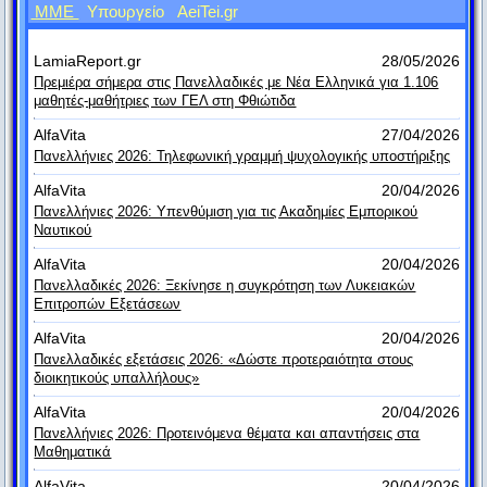
ΜΜΕ
Υπουργείο
AeiTei.gr
#14. Ο Διογένης βλέποντας κάποιον να δείχνει
ήδη.
Ουμπέρτο Έκο
ερωτευμένος με μια πλούσια γριά, είπε: «Σ’ αυτήν
LamiaReport.gr
28/05/2026
Πρεμιέρα σήμερα στις Πανελλαδικές με Νέα Ελληνικά για 1.106
δεν κάρφωσε τα μάτια του, αλλά τα δόντια του».
Η νίκη έχει χίλιους πατεράδες, αλλά η ήττα είναι πάντα
μαθητές-μαθήτριες των ΓΕΛ στη Φθιώτιδα
ορφανή.
AlfaVita
27/04/2026
#15. Ο φιλόσοφος Αντισθένης συμβούλευε τους
Τζον Φιτζέραλντ Κένεντι
Πανελλήνιες 2026: Τηλεφωνική γραμμή ψυχολογικής υποστήριξης
Αθηναίους να ανακηρύξουν με την ψήφο τους τα
Δεν περιφρονούμε όσους έχουν ελαττώματα, αλλά όσους δεν
AlfaVita
20/04/2026
γαϊδούρια σε άλογα. Και όταν του είπαν ότι κάτι
Πανελλήνιες 2026: Υπενθύμιση για τις Ακαδημίες Εμπορικού
έχουν καμία αρετή.
Ναυτικού
τέτοιο είναι έξω από κάθε λογική, ο Αντισθένης
Ντισραέλι
AlfaVita
20/04/2026
παρατήρησε: «Μήπως και στρατηγούς δεν
Πανελλαδικές 2026: Ξεκίνησε η συγκρότηση των Λυκειακών
Ο δάσκαλός μας και το σχολείο είχαν τα γνωρίσματα όλων
Επιτροπών Εξετάσεων
αναδεικνύετε άντρες απλώς με την ψήφο σας και
των διδασκάλων και σχολείων εκείνης της εποχής στον
AlfaVita
20/04/2026
ελληνικό χώρο: πρόσφεραν διδασκαλία φτωχή και τη
χωρίς να έχουν πάρει καμία απολύτως
Πανελλαδικές εξετάσεις 2026: «Δώστε προτεραιότητα στους
συνόδευαν με ραβδισμό πλουσιοπάροχο.
εκπαίδευση;»
διοικητικούς υπαλλήλους»
Αδαμάντιος Κοραής
AlfaVita
20/04/2026
#16. Ένας μοχθηρός άνθρωπος ήθελε να φυλάξει
Πανελλήνιες 2026: Προτεινόμενα θέματα και απαντήσεις στα
Αργία μήτηρ πάσης κακίας.
Μαθηματικά
Σόλων
το σπίτι του από κάθε κακό. Έβαλε στην πόρτα μια
AlfaVita
20/04/2026