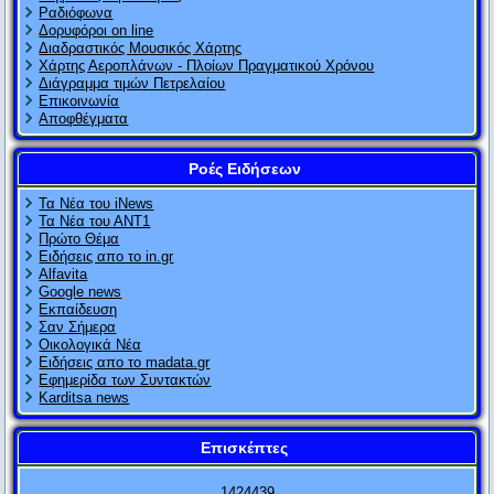
Ραδιόφωνα
Δορυφόροι on line
Διαδραστικός Μουσικός Χάρτης
Χάρτης Αεροπλάνων - Πλοίων Πραγματικού Χρόνου
Διάγραμμα τιμών Πετρελαίου
Επικοινωνία
Αποφθέγματα
Ροές Ειδήσεων
Τα Νέα του iNews
Τα Νέα του ΑΝΤ1
Πρώτο Θέμα
Ειδήσεις απο το in.gr
Alfavita
Google news
Εκπαίδευση
Σαν Σήμερα
Οικολογικά Νέα
Ειδήσεις απο το madata.gr
Εφημερίδα των Συντακτών
Karditsa news
Επισκέπτες
1
4
2
4
4
3
9