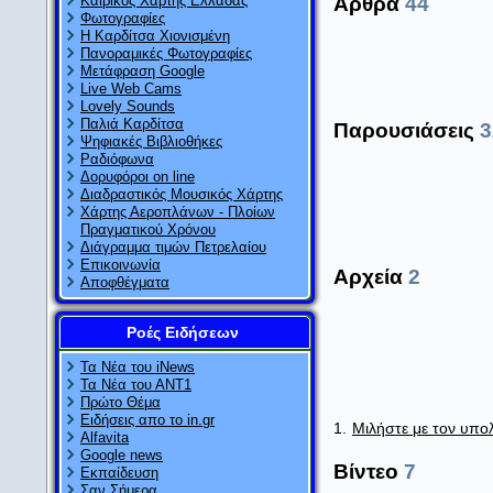
Καιρικός Χάρτης Ελλάδας
Άρθρα
44
Φωτογραφίες
Η Καρδίτσα Χιονισμένη
Πανοραμικές Φωτογραφίες
Μετάφραση Google
Live Web Cams
Lovely Sounds
Παλιά Καρδίτσα
Παρουσιάσεις
3
Ψηφιακές Βιβλιοθήκες
Ραδιόφωνα
Δορυφόροι on line
Διαδραστικός Μουσικός Χάρτης
Χάρτης Αεροπλάνων - Πλοίων
Πραγματικού Χρόνου
Διάγραμμα τιμών Πετρελαίου
Επικοινωνία
Αρχεία
2
Αποφθέγματα
Ροές Ειδήσεων
Τα Νέα του iNews
Τα Νέα του ΑΝΤ1
Πρώτο Θέμα
Ειδήσεις απο το in.gr
1.
Μιλήστε με τον υπο
Alfavita
Google news
Βίντεο
7
Εκπαίδευση
Σαν Σήμερα