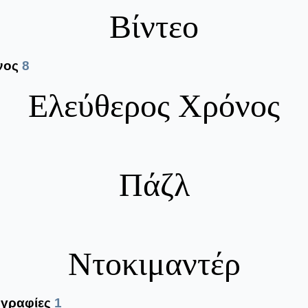
Βίντεο
νος
8
Ελεύθερος Χρόνος
Πάζλ
Ντοκιμαντέρ
ογραφίες
1