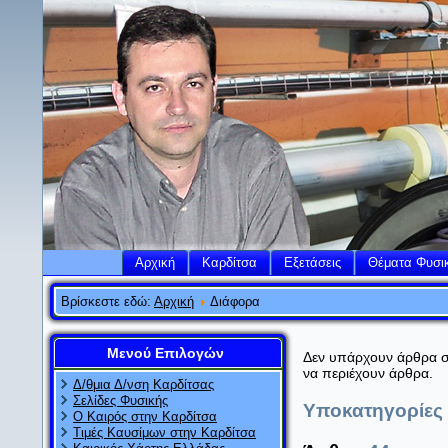
Αρχική
Καρδίτσα
Εξετάσεις
Θέματα Φυσι
Βρίσκεστε εδώ:
Αρχική
Διάφορα
Μενού Επιλογών
Δεν υπάρχουν άρθρα σε
να περιέχουν άρθρα.
Δ/θμια Δ/νση Καρδίτσας
Σελίδες Φυσικής
Υποκατηγορίες
Ο Καιρός στην Καρδίτσα
Τιμές Καυσίμων στην Καρδίτσα