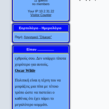
11 guests
τελειότητας. Δεν πρόκειται να την
no members
φτάσεις ποτέ.
Your IP:10.2.31.22
Visitor Counter
Salvador Dali
Αυτός που δεν κάνει λάθη,
Εορτολόγιο - Ημερολόγιο
συνήθως δεν κάνει τίποτα.
Πηγή:
Λογισμικό "Σήμερα"
Edward John Phelps
Πάντα να συγχωρείς τους
Είπαν .................
εχθρούς σου. Δεν υπάρχει τίποτα
Ο Μ. Αλέξανδρος έστειλε
χειρότερο για αυτούς.
Oscar Wilde
στο Φωκίωνα 100
τάλαντα. Ο Αθηναίος
Πολιτική είναι η τέχνη του να
μοιράζεις μια πίτα με τέτοιο
πολιτικός ρώτησε τους
τρόπο ώστε να πιστεύει ο
ανθρώπους που του έφεραν
καθένας ότι έχει πάρει το
το μεγάλο αυτό ποσό:
μεγαλύτερο κομμάτι.
“Γιατί ο Αλέξανδρος
Ludwic Erhard