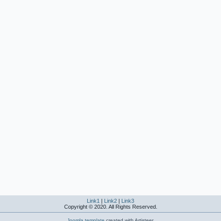
Link1
|
Link2
|
Link3
Copyright © 2020. All Rights Reserved.
Joomla template
created with Artisteer.