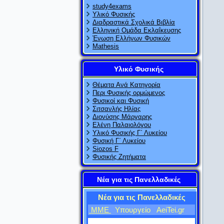
study4exams
Υλικό Φυσικής
Διαδραστικά Σχολικά Βιβλία
Ελληνική Ομάδα Εκλαΐκευσης
Ένωση Ελλήνων Φυσικών
Mathesis
Υλικό Φυσικής
Θέματα Ανά Κατηγορία
Περι Φυσικής ορμώμενος
Φυσικοί και Φυσική
Σιτσανλής Ηλίας
Διονύσης Μάργαρης
Ελένη Παλαιολόγου
Υλικό Φυσικής Γ΄ Λυκείου
Φυσική Γ΄ Λυκείου
Siozos F
Φυσικής Ζητήματα
Νέα για τις Πανελλαδικές
Νέα για τις Πανελλαδικές
ΜΜΕ
Υπουργείο
AeiTei.gr