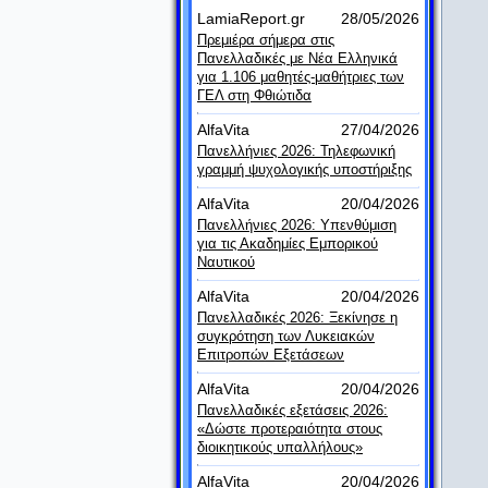
LamiaReport.gr
28/05/2026
Πρεμιέρα σήμερα στις
Πανελλαδικές με Νέα Ελληνικά
για 1.106 μαθητές-μαθήτριες των
ΓΕΛ στη Φθιώτιδα
AlfaVita
27/04/2026
Πανελλήνιες 2026: Τηλεφωνική
γραμμή ψυχολογικής υποστήριξης
AlfaVita
20/04/2026
Πανελλήνιες 2026: Υπενθύμιση
για τις Ακαδημίες Εμπορικού
Ναυτικού
AlfaVita
20/04/2026
Πανελλαδικές 2026: Ξεκίνησε η
συγκρότηση των Λυκειακών
Επιτροπών Εξετάσεων
AlfaVita
20/04/2026
Πανελλαδικές εξετάσεις 2026:
«Δώστε προτεραιότητα στους
διοικητικούς υπαλλήλους»
AlfaVita
20/04/2026