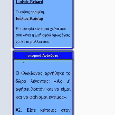
διάλεξε εμένα απ’ όλους
Ο κύβος ερρίφθη.
τους Αθηναίους για να μου
Ιούλιος Καίσαρ
χαρίσει 100 τάλαντα; “
Η εμπειρία είναι μια χτένα που
σου δίνει η ζωή αφού όμως έχεις
Οι απεσταλμένοι
χάσει τα μαλλιά σου.
απάντησαν: «Γιατί μόνο
Judith Stern
εσένα θεωρεί έντιμο
Πενία τέχνας κατεργάζεται.
Ιστορικά Ανέκδοτα
άνθρωπο».
Θεόκριτος
Ο Φωκίωνας αρνήθηκε το
Αυτός που μιλάει δεν ξέρει.
Αυτός που ξέρει δεν μιλάει.
δώρο λέγοντας: «Ας μ’
Λάο Τσε
αφήσει λοιπόν και να είμαι
και να φαίνομαι έντιμος».
Δύο πράγματα είναι αιώνια: Το
σύμπαν και η ανοησία των
ανθρώπων... Αν και για το
#2. Είπε κάποιος στον
σύμπαν, έχω αρχίσει τελευταία
Αρίστιππο ότι η Λαΐδα δεν