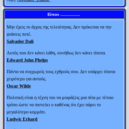
στο επίπεδό του και θα σε νικήσει εκ πείρας.
Ανώνυμος
Είπαν .................
Μην έχεις το άγχος της τελειότητας. Δεν πρόκειται να την
φτάσεις ποτέ.
Salvador Dali
Αυτός που δεν κάνει λάθη, συνήθως δεν κάνει τίποτα.
Edward John Phelps
Πάντα να συγχωρείς τους εχθρούς σου. Δεν υπάρχει τίποτα
χειρότερο για αυτούς.
Oscar Wilde
Πολιτική είναι η τέχνη του να μοιράζεις μια πίτα με τέτοιο
τρόπο ώστε να πιστεύει ο καθένας ότι έχει πάρει το
μεγαλύτερο κομμάτι.
Ludwic Erhard
Ο Μ. Αλέξανδρος έστειλε στο Φωκίωνα 100
Ο κύβος ερρίφθη.