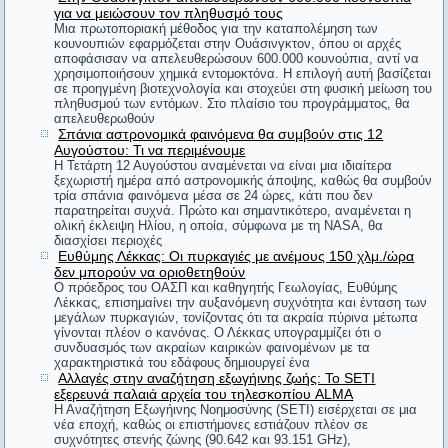
Thomas Sowell
για να μειώσουν τον πληθυσμό τους
φθείρεις την κόρην».
Μια πρωτοποριακή μέθοδος για την καταπολέμηση των
Ό,τι σπείρεις θα θερίσεις.
κουνουπιών εφαρμόζεται στην Ουάσινγκτον, όπου οι αρχές
αποφάσισαν να απελευθερώσουν 600.000 κουνούπια, αντί να
Πράξεις Αποστόλων
χρησιμοποιήσουν χημικά εντομοκτόνα. Η επιλογή αυτή βασίζεται
#6. Επαινούσαν μερικοί μπροστά στον Άγη τους
σε προηγμένη βιοτεχνολογία και στοχεύει στη φυσική μείωση του
πληθυσμού των εντόμων. Στο πλαίσιο του προγράμματος, θα
Δημοσιογράφος είναι αυτός που, εκ των υστέρων, ξέρει τα
Ηλείους, γιατί ήταν πολύ δίκαιοι κριτές στους
απελευθερωθούν
πάντα εκ των προτέρων.
Σπάνια αστρονομικά φαινόμενα θα συμβούν στις 12
Ολυμπιακούς αγώνες. Ο Άγης ρώτησε με απορία:
Αυγούστου: Τι να περιμένουμε
Karl Kraus
Η Τετάρτη 12 Αυγούστου αναμένεται να είναι μια ιδιαίτερα
ξεχωριστή ημέρα από αστρονομικής άποψης, καθώς θα συμβούν
«Και είναι τόσο σπουδαίο το ότι οι Ηλείοι μια
H αποταμίευση είναι πολύ ωραίο πράγμα. Ειδικά όταν οι
τρία σπάνια φαινόμενα μέσα σε 24 ώρες, κάτι που δεν
παρατηρείται συχνά. Πρώτο και σημαντικότερο, αναμένεται η
γονείς σου το έχουν κάνει για σένα.
φορά στα τέσσερα χρόνια γίνονται δίκαιοι;»
ολική έκλειψη Ηλίου, η οποία, σύμφωνα με τη NASA, θα
διασχίσει περιοχές
Winston Churchill
Ευθύμης Λέκκας: Οι πυρκαγιές με ανέμους 150 χλμ./ώρα
δεν μπορούν να οριοθετηθούν
#7. Ένας πατέρας ζήτησε από τον Αρίστιππο να
Κι όμως κινείται!
Ο πρόεδρος του ΟΑΣΠ και καθηγητής Γεωλογίας, Ευθύμης
Λέκκας, επισημαίνει την αυξανόμενη συχνότητα και ένταση των
διδάξει τον γιο του. Ο φιλόσοφος ζήτησε αμοιβή
Γαλιλαίος (εννοώντας τη γη)
μεγάλων πυρκαγιών, τονίζοντας ότι τα ακραία πύρινα μέτωπα
γίνονται πλέον ο κανόνας. Ο Λέκκας υπογραμμίζει ότι ο
500 δραχμές. Ο πατέρας θεώρησε υπερβολικό το
συνδυασμός των ακραίων καιρικών φαινομένων με τα
Μη μου τους κύκλους τάραττε.
χαρακτηριστικά του εδάφους δημιουργεί ένα
ποσό. «Με τόσα χρήματα», είπε, «θα μπορούσα να
Αρχιμήδης
Αλλαγές στην αναζήτηση εξωγήινης ζωής: Το SETI
εξερευνά παλαιά αρχεία του τηλεσκοπίου ALMA
αγοράσω ένα ζώο». «Αγόρασε», είπε ο Αρίστιππος,
Η Αναζήτηση Εξωγήινης Νοημοσύνης (SETI) εισέρχεται σε μια
Δεν υπάρχει τίποτε πιο άνισο από την ίση μεταχείριση των
νέα εποχή, καθώς οι επιστήμονες εστιάζουν πλέον σε
«κι έτσι θα έχεις δύο».
ανίσων.
συχνότητες στενής ζώνης (90.642 και 93.151 GHz),