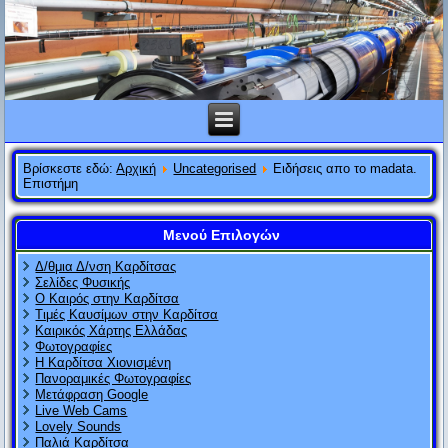
Βρίσκεστε εδώ:
Αρχική
Uncategorised
Ειδήσεις απο το madata.
Επιστήμη
Μενού Επιλογών
Δ/θμια Δ/νση Καρδίτσας
Σελίδες Φυσικής
Ο Καιρός στην Καρδίτσα
Τιμές Καυσίμων στην Καρδίτσα
Καιρικός Χάρτης Ελλάδας
Φωτογραφίες
Η Καρδίτσα Χιονισμένη
Πανοραμικές Φωτογραφίες
Μετάφραση Google
Live Web Cams
Lovely Sounds
Παλιά Καρδίτσα