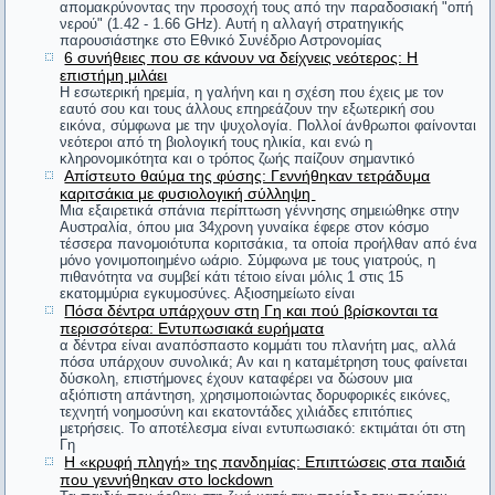
απομακρύνοντας την προσοχή τους από την παραδοσιακή "οπή
Αριστοτέλης
νερού" (1.42 - 1.66 GHz). Αυτή η αλλαγή στρατηγικής
#8. Ο Διογένης ζητούσε ελεημοσύνη από ένα
παρουσιάστηκε στο Εθνικό Συνέδριο Αστρονομίας
6 συνήθειες που σε κάνουν να δείχνεις νεότερος: Η
Εύρηκα!
άγαλμα. Όταν τον ρώτησαν γιατί κάνει κάτι τέτοιο
επιστήμη μιλάει
Αρχιμήδης
Η εσωτερική ηρεμία, η γαλήνη και η σχέση που έχεις με τον
απάντησε: «Εξασκούμαι στο να μην
εαυτό σου και τους άλλους επηρεάζουν την εξωτερική σου
εικόνα, σύμφωνα με την ψυχολογία. Πολλοί άνθρωποι φαίνονται
Περισσότεροι νόμοι, λιγότερη δικαιοσύνη.
απογοητεύομαι από την αναισθησία των
νεότεροι από τη βιολογική τους ηλικία, και ενώ η
κληρονομικότητα και ο τρόπος ζωής παίζουν σημαντικό
Κικέρων
ανθρώπων».
Απίστευτο θαύμα της φύσης: Γεννήθηκαν τετράδυμα
καριτσάκια με φυσιολογική σύλληψη
Τον Μεσαίωνα είχαν τη γκιλοτίνα, το μαστίγιο, τη φάλαγγα.
Μια εξαιρετικά σπάνια περίπτωση γέννησης σημειώθηκε στην
Αυστραλία, όπου μια 34χρονη γυναίκα έφερε στον κόσμο
#9. Επέστρεφε ο Διογένης από τους Ολυμπιακούς
Σήμερα, έχουμε ένα πιο αποτελεσματικό όργανο βασανισμού
τέσσερα πανομοιότυπα κοριτσάκια, τα οποία προήλθαν από ένα
μόνο γονιμοποιημένο ωάριο. Σύμφωνα με τους γιατρούς, η
που ονομάζεται ζυγαριά μπάνιου.
αγώνες και ένας τον ρώτησε, αν ήταν εκεί πολύς
πιθανότητα να συμβεί κάτι τέτοιο είναι μόλις 1 στις 15
Στίβεν Φίλιπς
εκατομμύρια εγκυμοσύνες. Αξιοσημείωτο είναι
κόσμος. Ο Διογένης αποκρίθηκε: «Κόσμος υπήρχε
Πόσα δέντρα υπάρχουν στη Γη και πού βρίσκονται τα
περισσότερα: Εντυπωσιακά ευρήματα
πολύς, άνθρωποι όμως λίγοι».
Όποιος θέλει, βρίσκει καιρό. Όποιος δεν θέλει, βρίσκει
α δέντρα είναι αναπόσπαστο κομμάτι του πλανήτη μας, αλλά
πρόφαση.
πόσα υπάρχουν συνολικά; Αν και η καταμέτρηση τους φαίνεται
δύσκολη, επιστήμονες έχουν καταφέρει να δώσουν μια
#10. Παρακινούσαν τον Φίλιππο τον Μακεδόνα να
Ανδρέας Λασκαράτος
αξιόπιστη απάντηση, χρησιμοποιώντας δορυφορικές εικόνες,
τεχνητή νοημοσύνη και εκατοντάδες χιλιάδες επιτόπιες
εξορίσει κάποιον που τον κακολογούσε. Ο
μετρήσεις. Το αποτέλεσμα είναι εντυπωσιακό: εκτιμάται ότι στη
Δηλαδή, θα κάνετε ένα πλοίο να πλεύσει αντίθετα στον άνεμο
Γη
Φίλιππος απάντησε: «Δεν είστε καλά!! Θέλετε να
και στα ρεύματα, ανάβοντας μια φωτά κάτω από το
Η «κρυφή πληγή» της πανδημίας: Επιπτώσεις στα παιδιά
που γεννήθηκαν στο lockdown
κατάστρωμα; Σας παρακαλώ, δεν θέλω να χάνω το χρόνο μου
τον στείλω να με κατηγορεί και σ’ άλλα μέρη;»