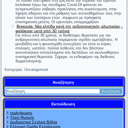
Τα παιδιά που ήρθαν στη ζωή κατά την περίοδο του πρώτου
lockdown λόγω της πανδημίας Covid-19 φαίνεται ότι
ακούγοντας τέτοιες ανοησίες.
αντιμετωπίζουν σοβαρές προκλήσεις στη συγκέντρωση, στην
Ναπολέων Βοναπάρτης (αναφερόμενος στην εφεύρεση του
#11. Ένας φαλακρός έβριζε τον Διογένη. Ο
τήρηση οδηγιών και στη ρύθμιση των συναισθημάτων τους στην
ηλικία των τεσσάρων ετών, σύμφωνα με πρόσφατη
ατμόπλοιου)
επιστημονική μελέτη. Οι ερευνητές υπογραμμίζουν
φιλόσοφος γύρισε και του είπε: «Δεν σου
Breezula: Νέα ελπίδα κατά της ανδρογενετικής αλωπεκίας -
φαλάκρας μετά από 30 χρόνια
Φόβου τους Δαναούς και δώρα φέροντες.
ανταποδίδω τις βρισιές, αλλά θα ήθελα να πω ένα
Για πάνω από 30 χρόνια, οι διαθέσιμες θεραπείες για την
Βιργίλιος
ανδρογενετική αλωπεκία παρέμειναν σχεδόν αμετάβλητες. Η
«μπράβο» στις τρίχες σου, γιατί απαλλάχτηκαν από
μινοξιδίλη και η φιναστερίδη συνεχίζουν να είναι οι κύριες
επιλογές, ωστόσο, πολλοί ασθενείς είτε δεν βλέπουν
ένα κακορίζικο κεφάλι».
Ο άνδρας δημιουργεί την ζωή του, η γυναίκα δικαιολογεί την
ικανοποιητικά αποτελέσματα είτε διστάζουν να ακολουθήσουν
δική της.
συστηματική θεραπεία. Σήμερα, το ενδιαφέρον της διεθνούς
δερματολογικής
#12. Ρώτησε κάποιος τον Αντισθένη τι είδους
Αίσωπος
Κατηγορία:
Uncategorised
γυναίκα θα ήταν κατάλληλη για γάμο. Ο φιλόσοφος
Ο άνθρωπος είναι λιγότερο ο εαυτός του όταν μιλάει ως ο
του είπε: «Το πράγμα είναι δύσκολο. Αν
Αναζήτηση
εαυτός του. Δώσ' του μια μάσκα και θα σου πει την αλήθεια.
Όσκαρ Ουάιλντ
παντρευτείς ωραία, θα την έχεις με άλλους κοινή,
αν άσχημη, θα είναι σαν να σου επέβαλαν ποινή».
Μελέτησε το παρελθόν, πριν να σχεδιάσεις κάτι για το
Εκπαίδευση
μέλλον.
study4exams
#13. Πληροφορήθηκε ο Αριστοτέλης από κάποιον
Κομφούκιος
Υλικό Φυσικής
ότι μερικοί τον έβριζαν. Ο φιλόσοφος απάντησε:
Διαδραστικά Σχολικά Βιβλία
Το να είσαι δούλος των παθών σου είναι πιο κακό από το να
Ελληνική Ομάδα Εκλαΐκευσης