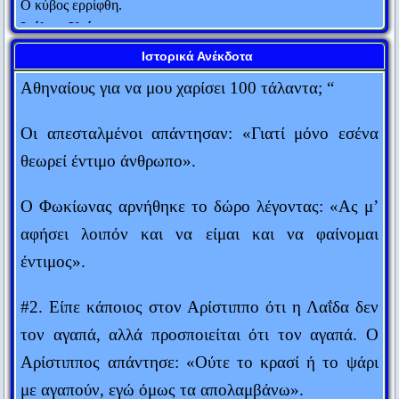
τάλαντα. Ο Αθηναίος πολιτικός ρώτησε τους
Ιούλιος Καίσαρ
ανθρώπους που του έφεραν το μεγάλο αυτό ποσό:
“Γιατί ο Αλέξανδρος διάλεξε εμένα απ’ όλους τους
Η εμπειρία είναι μια χτένα που σου δίνει η ζωή αφού όμως
Ιστορικά Ανέκδοτα
έχεις χάσει τα μαλλιά σου.
Αθηναίους για να μου χαρίσει 100 τάλαντα; “
Judith Stern
Οι απεσταλμένοι απάντησαν: «Γιατί μόνο εσένα
Πενία τέχνας κατεργάζεται.
θεωρεί έντιμο άνθρωπο».
Θεόκριτος
Αυτός που μιλάει δεν ξέρει. Αυτός που ξέρει δεν μιλάει.
Ο Φωκίωνας αρνήθηκε το δώρο λέγοντας: «Ας μ’
Λάο Τσε
αφήσει λοιπόν και να είμαι και να φαίνομαι
Δύο πράγματα είναι αιώνια: Το σύμπαν και η ανοησία των
έντιμος».
ανθρώπων... Αν και για το σύμπαν, έχω αρχίσει τελευταία να
αμφιβάλλω...
#2. Είπε κάποιος στον Αρίστιππο ότι η Λαΐδα δεν
Άλμπερτ Αϊνστάιν
τον αγαπά, αλλά προσποιείται ότι τον αγαπά. Ο
Ο κόσμος είναι ένα βιβλίο. Όσοι δεν ταξιδεύουν διαβάζουν
Αρίστιππος απάντησε: «Ούτε το κρασί ή το ψάρι
μόνο μια σελίδα του.
με αγαπούν, εγώ όμως τα απολαμβάνω».
Αγ. Αυγουστίνος