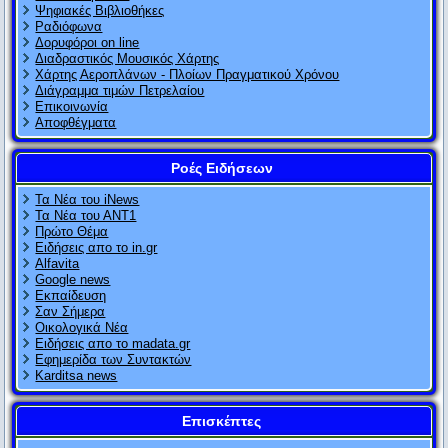
Ψηφιακές Βιβλιοθήκες
Ραδιόφωνα
Δορυφόροι on line
Διαδραστικός Μουσικός Χάρτης
Χάρτης Αεροπλάνων - Πλοίων Πραγματικού Χρόνου
Διάγραμμα τιμών Πετρελαίου
Επικοινωνία
Αποφθέγματα
Ροές Ειδήσεων
Τα Νέα του iNews
Τα Νέα του ΑΝΤ1
Πρώτο Θέμα
Ειδήσεις απο το in.gr
Alfavita
Google news
Εκπαίδευση
Σαν Σήμερα
Οικολογικά Νέα
Ειδήσεις απο το madata.gr
Εφημερίδα των Συντακτών
Karditsa news
Επισκέπτες