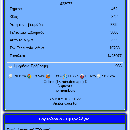
1
4
2
3
9
7
7
Σήμερα
462
Χθές
342
Αυτή την Εβδομάδα
2239
Τελευταία Εβδομάδα
3886
Αυτό το Μήνα
2555
Τον Τελευταίο Μήνα
16758
Συνολικά
1423977
Ημερήσια Πρόβλεψη
936
20.83%
18.54%
1.38%
0.36%
0.02%
58.87%
Online (15 minutes ago):6
6 guests
Αν η θεωρία της σχετικότητας αποδειχτεί πετυχημένη, οι
no members
Γερμανοί θα με πουν Γερμανό και οι Γάλλοι πολίτη του
Your IP:10.2.31.22
κόσμου. Αν η θεωρία της σχετικότητας αποδειχτεί λάθος, τότε
Visitor Counter
οι Γάλλοι θα με πουν Γερμανό και οι Γερμανοί Εβραίο.
Αλβέρτος Αϊνστάιν
Εορτολόγιο - Ημερολόγιο
Ποτέ μην τα βάζεις μ' έναν ηλίθιο. Είναι βέβαιο ότι θα σε ρίξει
Πηγή:
Λογισμικό "Σήμερα"