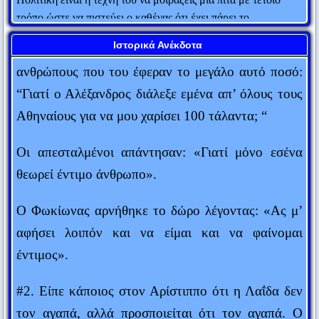
τρόπο ώστε να πιστεύει ο καθένας ότι έχει πάρει το
Ο Μ. Αλέξανδρος έστειλε στο Φωκίωνα 100
μεγαλύτερο κομμάτι.
τάλαντα. Ο Αθηναίος πολιτικός ρώτησε τους
Ιστορικά Ανέκδοτα
Ludwic Erhard
ανθρώπους που του έφεραν το μεγάλο αυτό ποσό:
Ο κύβος ερρίφθη.
“Γιατί ο Αλέξανδρος διάλεξε εμένα απ’ όλους τους
Ιούλιος Καίσαρ
Αθηναίους για να μου χαρίσει 100 τάλαντα; “
Η εμπειρία είναι μια χτένα που σου δίνει η ζωή αφού όμως
έχεις χάσει τα μαλλιά σου.
Οι απεσταλμένοι απάντησαν: «Γιατί μόνο εσένα
Judith Stern
θεωρεί έντιμο άνθρωπο».
Πενία τέχνας κατεργάζεται.
Θεόκριτος
Ο Φωκίωνας αρνήθηκε το δώρο λέγοντας: «Ας μ’
αφήσει λοιπόν και να είμαι και να φαίνομαι
Αυτός που μιλάει δεν ξέρει. Αυτός που ξέρει δεν μιλάει.
έντιμος».
Λάο Τσε
Δύο πράγματα είναι αιώνια: Το σύμπαν και η ανοησία των
#2. Είπε κάποιος στον Αρίστιππο ότι η Λαΐδα δεν
ανθρώπων... Αν και για το σύμπαν, έχω αρχίσει τελευταία να
τον αγαπά, αλλά προσποιείται ότι τον αγαπά. Ο
αμφιβάλλω...