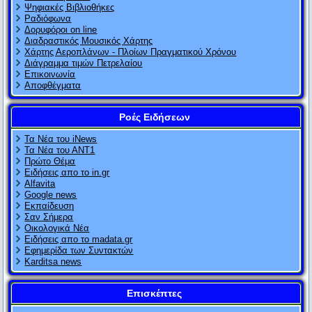
Ψηφιακές Βιβλιοθήκες
Ραδιόφωνα
Δορυφόροι on line
Διαδραστικός Μουσικός Χάρτης
Χάρτης Αεροπλάνων - Πλοίων Πραγματικού Χρόνου
Διάγραμμα τιμών Πετρελαίου
Επικοινωνία
Αποφθέγματα
Ροές Ειδήσεων
Τα Νέα του iNews
Τα Νέα του ΑΝΤ1
Πρώτο Θέμα
Ειδήσεις απο το in.gr
Alfavita
Google news
Εκπαίδευση
Σαν Σήμερα
Οικολογικά Νέα
Ειδήσεις απο το madata.gr
Εφημερίδα των Συντακτών
Karditsa news
Επισκέπτες