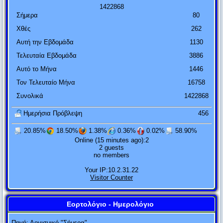
1
4
2
2
8
6
8
Σήμερα
80
Χθές
262
Αυτή την Εβδομάδα
1130
Τελευταία Εβδομάδα
3886
Αυτό το Μήνα
1446
Τον Τελευταίο Μήνα
16758
Συνολικά
1422868
Ημερήσια Πρόβλεψη
456
20.85%
18.50%
1.38%
0.36%
0.02%
58.90%
Online (15 minutes ago):2
2 guests
no members
Your IP:10.2.31.22
Visitor Counter
Εορτολόγιο - Ημερολόγιο
Αν η θεωρία της σχετικότητας αποδειχτεί πετυχημένη, οι
Γερμανοί θα με πουν Γερμανό και οι Γάλλοι πολίτη του
Πηγή:
Λογισμικό "Σήμερα"