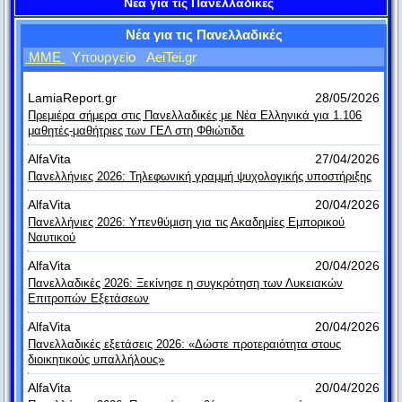
Νέα για τις Πανελλαδικές
Μη μου τους κύκλους τάραττε.
αγοράσω ένα ζώο». «Αγόρασε», είπε ο Αρίστιππος,
Αρχιμήδης
Νέα για τις Πανελλαδικές
«κι έτσι θα έχεις δύο».
ΜΜΕ
Υπουργείο
AeiTei.gr
Δεν υπάρχει τίποτε πιο άνισο από την ίση μεταχείριση των
#8. Ο Διογένης ζητούσε ελεημοσύνη από ένα
ανίσων.
LamiaReport.gr
28/05/2026
Αριστοτέλης
άγαλμα. Όταν τον ρώτησαν γιατί κάνει κάτι τέτοιο
Πρεμιέρα σήμερα στις Πανελλαδικές με Νέα Ελληνικά για 1.106
μαθητές-μαθήτριες των ΓΕΛ στη Φθιώτιδα
απάντησε: «Εξασκούμαι στο να μην
Εύρηκα!
AlfaVita
27/04/2026
απογοητεύομαι από την αναισθησία των
Αρχιμήδης
Πανελλήνιες 2026: Τηλεφωνική γραμμή ψυχολογικής υποστήριξης
ανθρώπων».
AlfaVita
20/04/2026
Περισσότεροι νόμοι, λιγότερη δικαιοσύνη.
Πανελλήνιες 2026: Υπενθύμιση για τις Ακαδημίες Εμπορικού
Κικέρων
Ναυτικού
#9. Επέστρεφε ο Διογένης από τους Ολυμπιακούς
AlfaVita
20/04/2026
Τον Μεσαίωνα είχαν τη γκιλοτίνα, το μαστίγιο, τη φάλαγγα.
αγώνες και ένας τον ρώτησε, αν ήταν εκεί πολύς
Πανελλαδικές 2026: Ξεκίνησε η συγκρότηση των Λυκειακών
Σήμερα, έχουμε ένα πιο αποτελεσματικό όργανο βασανισμού
Επιτροπών Εξετάσεων
κόσμος. Ο Διογένης αποκρίθηκε: «Κόσμος υπήρχε
που ονομάζεται ζυγαριά μπάνιου.
πολύς, άνθρωποι όμως λίγοι».
AlfaVita
20/04/2026
Στίβεν Φίλιπς
Πανελλαδικές εξετάσεις 2026: «Δώστε προτεραιότητα στους
διοικητικούς υπαλλήλους»
Όποιος θέλει, βρίσκει καιρό. Όποιος δεν θέλει, βρίσκει
#10. Παρακινούσαν τον Φίλιππο τον Μακεδόνα να
AlfaVita
20/04/2026
πρόφαση.