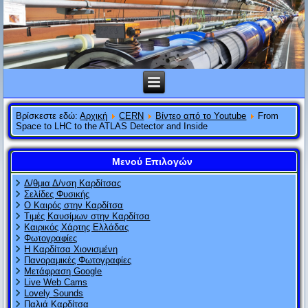
Βρίσκεστε εδώ:
Αρχική
CERN
Βίντεο από το Youtube
From
Space to LHC to the ATLAS Detector and Inside
Μενού Επιλογών
Δ/θμια Δ/νση Καρδίτσας
Σελίδες Φυσικής
Ο Καιρός στην Καρδίτσα
Τιμές Καυσίμων στην Καρδίτσα
Καιρικός Χάρτης Ελλάδας
Φωτογραφίες
Η Καρδίτσα Χιονισμένη
Πανοραμικές Φωτογραφίες
Μετάφραση Google
Live Web Cams
Lovely Sounds
Παλιά Καρδίτσα