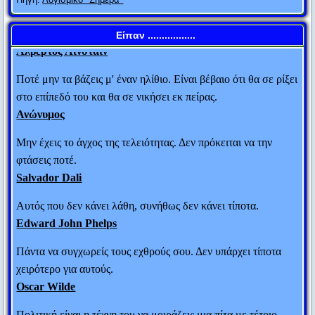
κόσμου. Αν η θεωρία της σχετικότητας αποδειχτεί λάθος, τότε
οι Γάλλοι θα με πουν Γερμανό και οι Γερμανοί Εβραίο.
Είπαν .................
Αλβέρτος Αϊνστάιν
Ποτέ μην τα βάζεις μ' έναν ηλίθιο. Είναι βέβαιο ότι θα σε ρίξει
στο επίπεδό του και θα σε νικήσει εκ πείρας.
Ανώνυμος
Μην έχεις το άγχος της τελειότητας. Δεν πρόκειται να την
φτάσεις ποτέ.
Salvador Dali
Αυτός που δεν κάνει λάθη, συνήθως δεν κάνει τίποτα.
Edward John Phelps
Πάντα να συγχωρείς τους εχθρούς σου. Δεν υπάρχει τίποτα
χειρότερο για αυτούς.
Oscar Wilde
Πολιτική είναι η τέχνη του να μοιράζεις μια πίτα με τέτοιο