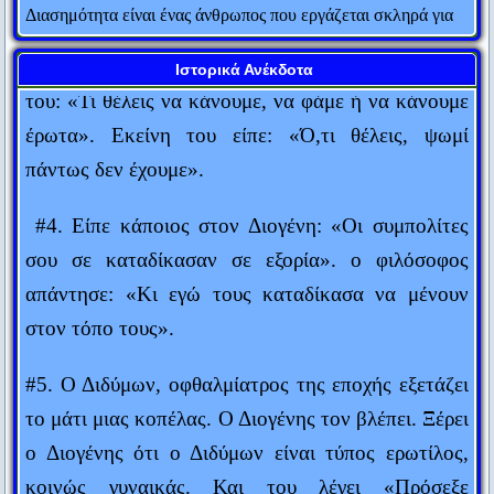
με αγαπούν, εγώ όμως τα απολαμβάνω».
Διασημότητα είναι ένας άνθρωπος που εργάζεται σκληρά για
να γίνει γνωστός και μετά φορά σκούρα γυαλιά για να μην τον
#3. Ένας άντρας είπε στην ερωτομανή γυναίκα
αναγνωρίζουν.
Ιστορικά Ανέκδοτα
Fred Allen
του: «Τι θέλεις να κάνουμε, να φάμε ή να κάνουμε
έρωτα». Εκείνη του είπε: «Ό,τι θέλεις, ψωμί
Υπάρχουν μόνο δύο τρόποι για να πεις την πλήρη αλήθεια:
ανώνυμα και μεταθανάτια.
πάντως δεν έχουμε».
Thomas Sowell
#4. Είπε κάποιος στον Διογένη: «Οι συμπολίτες
Ό,τι σπείρεις θα θερίσεις.
σου σε καταδίκασαν σε εξορία». ο φιλόσοφος
Πράξεις Αποστόλων
απάντησε: «Κι εγώ τους καταδίκασα να μένουν
Δημοσιογράφος είναι αυτός που, εκ των υστέρων, ξέρει τα
στον τόπο τους».
πάντα εκ των προτέρων.
Karl Kraus
#5. Ο Διδύμων, οφθαλμίατρος της εποχής εξετάζει
H αποταμίευση είναι πολύ ωραίο πράγμα. Ειδικά όταν οι
το μάτι μιας κοπέλας. Ο Διογένης τον βλέπει. Ξέρει
γονείς σου το έχουν κάνει για σένα.
ο Διογένης ότι ο Διδύμων είναι τύπος ερωτίλος,
Winston Churchill
κοινώς γυναικάς. Και του λέγει «Πρόσεξε