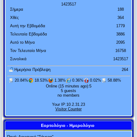
Oscar Wilde
1
4
2
3
5
1
7
Σήμερα
188
Πολιτική είναι η τέχνη του να μοιράζεις μια πίτα με τέτοιο
Χθές
364
τρόπο ώστε να πιστεύει ο καθένας ότι έχει πάρει το
Αυτή την Εβδομάδα
1779
μεγαλύτερο κομμάτι.
Τελευταία Εβδομάδα
3886
Ludwic Erhard
Αυτό το Μήνα
2095
Ο κύβος ερρίφθη.
Τον Τελευταίο Μήνα
16758
Ιούλιος Καίσαρ
Συνολικά
1423517
Ημερήσια Πρόβλεψη
264
Η εμπειρία είναι μια χτένα που σου δίνει η ζωή αφού όμως
έχεις χάσει τα μαλλιά σου.
20.84%
18.53%
1.38%
0.36%
0.02%
58.88%
Judith Stern
Online (15 minutes ago):5
5 guests
no members
Πενία τέχνας κατεργάζεται.
Your IP:10.2.31.23
Θεόκριτος
Visitor Counter
Αυτός που μιλάει δεν ξέρει. Αυτός που ξέρει δεν μιλάει.
Εορτολόγιο - Ημερολόγιο
Λάο Τσε
Ο Μ. Αλέξανδρος έστειλε στο Φωκίωνα 100
Πηγή:
Λογισμικό "Σήμερα"