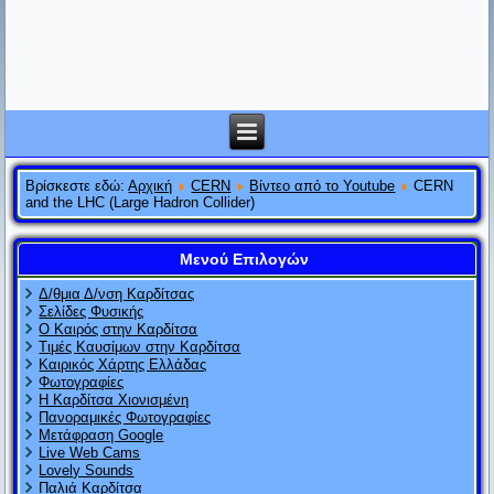
Βρίσκεστε εδώ:
Αρχική
CERN
Βίντεο από το Youtube
CERN
and the LHC (Large Hadron Collider)
Μενού Επιλογών
Δ/θμια Δ/νση Καρδίτσας
Σελίδες Φυσικής
Ο Καιρός στην Καρδίτσα
Τιμές Καυσίμων στην Καρδίτσα
Καιρικός Χάρτης Ελλάδας
Φωτογραφίες
Η Καρδίτσα Χιονισμένη
Πανοραμικές Φωτογραφίες
Μετάφραση Google
Live Web Cams
Lovely Sounds
Παλιά Καρδίτσα