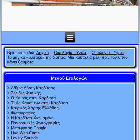
Βρίσκεστε εδώ:
Αρχική
Οικολογία - Υγεία
Οικολογία - Υγεία
Το μαγικό «μυστικό» της δίαιτας. Μία κουταλιά μέλι πριν τον ύπνο
κάνει θαύματα
Μενού Επιλογών
Δ/θμια Δ/νση Καρδίτσας
Σελίδες Φυσικής
Ο Καιρός στην Καρδίτσα
Τιμές Καυσίμων στην Καρδίτσα
Καιρικός Χάρτης Ελλάδας
Φωτογραφίες
Η Καρδίτσα Χιονισμένη
Πανοραμικές Φωτογραφίες
Μετάφραση Google
Live Web Cams
Lovely Sounds