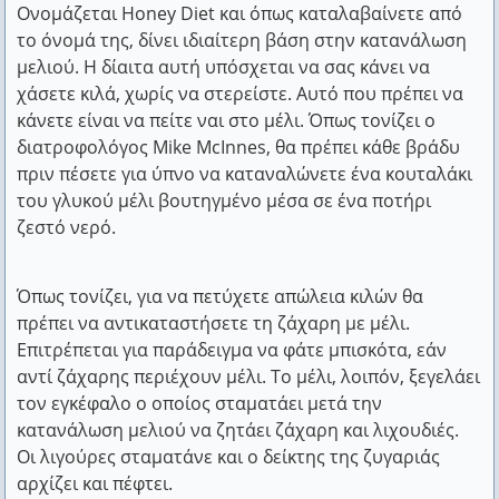
Ονομάζεται Honey Diet και όπως καταλαβαίνετε από
ποσό. «Με τόσα χρήματα», είπε, «θα μπορούσα να
Τον Μεσαίωνα είχαν τη γκιλοτίνα, το μαστίγιο, τη φάλαγγα.
το όνομά της, δίνει ιδιαίτερη βάση στην κατανάλωση
αγοράσω ένα ζώο». «Αγόρασε», είπε ο Αρίστιππος,
Σήμερα, έχουμε ένα πιο αποτελεσματικό όργανο βασανισμού
μελιού. Η δίαιτα αυτή υπόσχεται να σας κάνει να
που ονομάζεται ζυγαριά μπάνιου.
«κι έτσι θα έχεις δύο».
χάσετε κιλά, χωρίς να στερείστε. Αυτό που πρέπει να
Στίβεν Φίλιπς
κάνετε είναι να πείτε ναι στο μέλι. Όπως τονίζει ο
#8. Ο Διογένης ζητούσε ελεημοσύνη από ένα
διατροφολόγος Mike McInnes, θα πρέπει κάθε βράδυ
Όποιος θέλει, βρίσκει καιρό. Όποιος δεν θέλει, βρίσκει
πριν πέσετε για ύπνο να καταναλώνετε ένα κουταλάκι
άγαλμα. Όταν τον ρώτησαν γιατί κάνει κάτι τέτοιο
πρόφαση.
του γλυκού μέλι βουτηγμένο μέσα σε ένα ποτήρι
απάντησε: «Εξασκούμαι στο να μην
Ανδρέας Λασκαράτος
ζεστό νερό.
απογοητεύομαι από την αναισθησία των
Δηλαδή, θα κάνετε ένα πλοίο να πλεύσει αντίθετα στον άνεμο
ανθρώπων».
και στα ρεύματα, ανάβοντας μια φωτά κάτω από το
Όπως τονίζει, για να πετύχετε απώλεια κιλών θα
κατάστρωμα; Σας παρακαλώ, δεν θέλω να χάνω το χρόνο μου
πρέπει να αντικαταστήσετε τη ζάχαρη με μέλι.
#9. Επέστρεφε ο Διογένης από τους Ολυμπιακούς
ακούγοντας τέτοιες ανοησίες.
Επιτρέπεται για παράδειγμα να φάτε μπισκότα, εάν
Ναπολέων Βοναπάρτης (αναφερόμενος στην εφεύρεση του
αγώνες και ένας τον ρώτησε, αν ήταν εκεί πολύς
αντί ζάχαρης περιέχουν μέλι. Το μέλι, λοιπόν, ξεγελάει
ατμόπλοιου)
τον εγκέφαλο ο οποίος σταματάει μετά την
κόσμος. Ο Διογένης αποκρίθηκε: «Κόσμος υπήρχε
κατανάλωση μελιού να ζητάει ζάχαρη και λιχουδιές.
πολύς, άνθρωποι όμως λίγοι».
Φόβου τους Δαναούς και δώρα φέροντες.
Οι λιγούρες σταματάνε και ο δείκτης της ζυγαριάς
Βιργίλιος
αρχίζει και πέφτει.