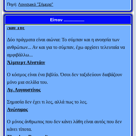
Πηγή:
Θεόκριτος
Λογισμικό "Σήμερα"
Αυτός που μιλάει δεν ξέρει. Αυτός που ξέρει δεν μιλάει.
Ο Μ. Αλέξανδρος έστειλε στο Φωκίωνα 100
Είπαν .................
Λάο Τσε
τάλαντα. Ο Αθηναίος πολιτικός ρώτησε τους
Δύο πράγματα είναι αιώνια: Το σύμπαν και η ανοησία των
ανθρώπους που του έφεραν το μεγάλο αυτό ποσό:
ανθρώπων... Αν και για το σύμπαν, έχω αρχίσει τελευταία να
“Γιατί ο Αλέξανδρος διάλεξε εμένα απ’ όλους τους
αμφιβάλλω...
Αθηναίους για να μου χαρίσει 100 τάλαντα; “
Άλμπερτ Αϊνστάιν
Ο κόσμος είναι ένα βιβλίο. Όσοι δεν ταξιδεύουν διαβάζουν
Οι απεσταλμένοι απάντησαν: «Γιατί μόνο εσένα
μόνο μια σελίδα του.
θεωρεί έντιμο άνθρωπο».
Αγ. Αυγουστίνος
Ο Φωκίωνας αρνήθηκε το δώρο λέγοντας: «Ας μ’
Σημασία δεν έχει τι λες, αλλά πως το λες.
Ανώνυμος
αφήσει λοιπόν και να είμαι και να φαίνομαι
έντιμος».
Ο μόνος άνθρωπος που δεν κάνει λάθη είναι αυτός που δεν
κάνει τίποτα.
#2. Είπε κάποιος στον Αρίστιππο ότι η Λαΐδα δεν
Theodore Roosevelt