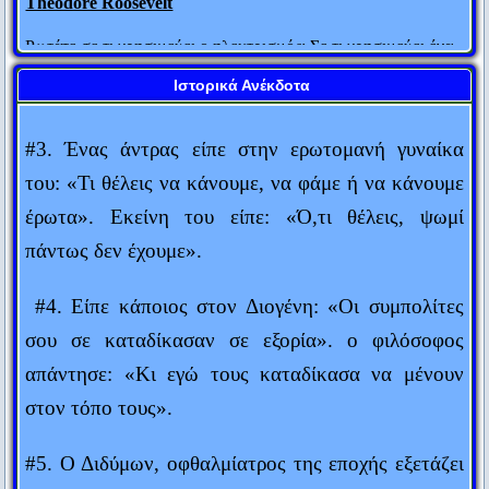
τον αγαπά, αλλά προσποιείται ότι τον αγαπά. Ο
Ρωτάτε σε τι χρησιμεύει ο ηλεκτρισμός; Σε τι χρησιμεύει ένα
Αρίστιππος απάντησε: «Ούτε το κρασί ή το ψάρι
μωρό;
με αγαπούν, εγώ όμως τα απολαμβάνω».
Ιστορικά Ανέκδοτα
Michael Faraday
Διασημότητα είναι ένας άνθρωπος που εργάζεται σκληρά για
#3. Ένας άντρας είπε στην ερωτομανή γυναίκα
να γίνει γνωστός και μετά φορά σκούρα γυαλιά για να μην τον
του: «Τι θέλεις να κάνουμε, να φάμε ή να κάνουμε
αναγνωρίζουν.
έρωτα». Εκείνη του είπε: «Ό,τι θέλεις, ψωμί
Fred Allen
πάντως δεν έχουμε».
Υπάρχουν μόνο δύο τρόποι για να πεις την πλήρη αλήθεια:
ανώνυμα και μεταθανάτια.
#4. Είπε κάποιος στον Διογένη: «Οι συμπολίτες
Thomas Sowell
σου σε καταδίκασαν σε εξορία». ο φιλόσοφος
Ό,τι σπείρεις θα θερίσεις.
απάντησε: «Κι εγώ τους καταδίκασα να μένουν
Πράξεις Αποστόλων
στον τόπο τους».
Δημοσιογράφος είναι αυτός που, εκ των υστέρων, ξέρει τα
#5. Ο Διδύμων, οφθαλμίατρος της εποχής εξετάζει
πάντα εκ των προτέρων.
Karl Kraus