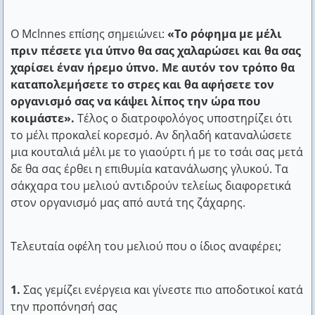
#10. Παρακινούσαν τον Φίλιππο τον Μακεδόνα να
Ο άνδρας δημιουργεί την ζωή του, η γυναίκα δικαιολογεί την
εξορίσει κάποιον που τον κακολογούσε. Ο
δική της.
Ο Mclnnes επίσης σημειώνει:
«Το ρόφημα με μέλι
Φίλιππος απάντησε: «Δεν είστε καλά!! Θέλετε να
Αίσωπος
πριν πέσετε για ύπνο θα σας χαλαρώσει και θα σας
τον στείλω να με κατηγορεί και σ’ άλλα μέρη;»
χαρίσει έναν ήρεμο ύπνο. Με αυτόν τον τρόπο θα
Ο άνθρωπος είναι λιγότερο ο εαυτός του όταν μιλάει ως ο
καταπολεμήσετε το στρες και θα αφήσετε τον
εαυτός του. Δώσ' του μια μάσκα και θα σου πει την αλήθεια.
οργανισμό σας να κάψει λίπος την ώρα που
#11. Ένας φαλακρός έβριζε τον Διογένη. Ο
Όσκαρ Ουάιλντ
κοιμάστε».
Τέλος ο διατροφολόγος υποστηρίζει ότι
φιλόσοφος γύρισε και του είπε: «Δεν σου
το μέλι προκαλεί κορεσμό. Αν δηλαδή καταναλώσετε
Μελέτησε το παρελθόν, πριν να σχεδιάσεις κάτι για το
ανταποδίδω τις βρισιές, αλλά θα ήθελα να πω ένα
μια κουταλιά μέλι με το γιαούρτι ή με το τσάι σας μετά
μέλλον.
«μπράβο» στις τρίχες σου, γιατί απαλλάχτηκαν από
δε θα σας έρθει η επιθυμία κατανάλωσης γλυκού. Τα
Κομφούκιος
σάκχαρα του μελιού αντιδρούν τελείως διαφορετικά
ένα κακορίζικο κεφάλι».
Το να είσαι δούλος των παθών σου είναι πιο κακό από το να
στον οργανισμό μας από αυτά της ζάχαρης.
είσαι δούλος των τυράννων.
#12. Ρώτησε κάποιος τον Αντισθένη τι είδους
Αίσωπος
Τελευταία οφέλη του μελιού που ο ίδιος αναφέρει;
γυναίκα θα ήταν κατάλληλη για γάμο. Ο φιλόσοφος
Μου φτάνει που ξέρω να διαβάζω γιατί έτσι μαθαίνω αυτά που
του είπε: «Το πράγμα είναι δύσκολο. Αν
δεν ξέρω, ενώ όταν γράφεις, γράφεις μόνο αυτά που ξέρεις
1.
Σας γεμίζει ενέργεια και γίνεστε πιο αποδοτικοί κατά
παντρευτείς ωραία, θα την έχεις με άλλους κοινή,
ήδη.
την προπόνησή σας
αν άσχημη, θα είναι σαν να σου επέβαλαν ποινή».