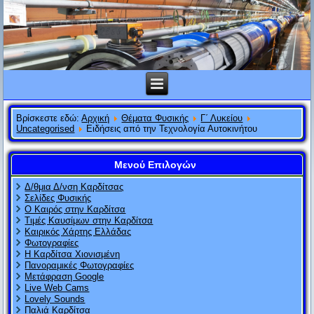
Βρίσκεστε εδώ:
Αρχική
Θέματα Φυσικής
Γ΄ Λυκείου
Uncategorised
Ειδήσεις από την Τεχνολογία Αυτοκινήτου
Μενού Επιλογών
Δ/θμια Δ/νση Καρδίτσας
Σελίδες Φυσικής
Ο Καιρός στην Καρδίτσα
Τιμές Καυσίμων στην Καρδίτσα
Καιρικός Χάρτης Ελλάδας
Φωτογραφίες
Η Καρδίτσα Χιονισμένη
Πανοραμικές Φωτογραφίες
Μετάφραση Google
Live Web Cams
Lovely Sounds
Παλιά Καρδίτσα