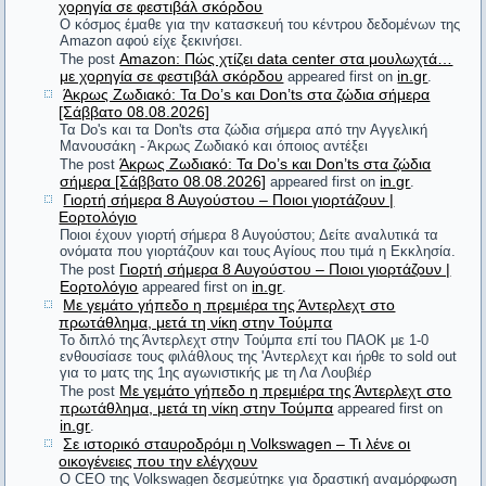
χορηγία σε φεστιβάλ σκόρδου
Ναπολέων Βοναπάρτης (αναφερόμενος στην εφεύρεση του
Ο κόσμος έμαθε για την κατασκευή του κέντρου δεδομένων της
#11. Ένας φαλακρός έβριζε τον Διογένη. Ο
ατμόπλοιου)
Amazon αφού είχε ξεκινήσει.
Amazon: Πώς χτίζει data center στα μουλωχτά…
The post
φιλόσοφος γύρισε και του είπε: «Δεν σου
με χορηγία σε φεστιβάλ σκόρδου
in.gr
appeared first on
.
Φόβου τους Δαναούς και δώρα φέροντες.
Άκρως Ζωδιακό: Τα Do’s και Don’ts στα ζώδια σήμερα
ανταποδίδω τις βρισιές, αλλά θα ήθελα να πω ένα
Βιργίλιος
[Σάββατο 08.08.2026]
Τα Do's και τα Don'ts στα ζώδια σήμερα από την Αγγελική
«μπράβο» στις τρίχες σου, γιατί απαλλάχτηκαν από
Μανουσάκη - Άκρως Ζωδιακό και όποιος αντέξει
Ο άνδρας δημιουργεί την ζωή του, η γυναίκα δικαιολογεί την
Άκρως Ζωδιακό: Τα Do’s και Don’ts στα ζώδια
ένα κακορίζικο κεφάλι».
The post
δική της.
σήμερα [Σάββατο 08.08.2026]
in.gr
appeared first on
.
Γιορτή σήμερα 8 Αυγούστου – Ποιοι γιορτάζουν |
Αίσωπος
Εορτολόγιο
#12. Ρώτησε κάποιος τον Αντισθένη τι είδους
Ποιοι έχουν γιορτή σήμερα 8 Αυγούστου; Δείτε αναλυτικά τα
Ο άνθρωπος είναι λιγότερο ο εαυτός του όταν μιλάει ως ο
ονόματα που γιορτάζουν και τους Αγίους που τιμά η Εκκλησία.
γυναίκα θα ήταν κατάλληλη για γάμο. Ο φιλόσοφος
Γιορτή σήμερα 8 Αυγούστου – Ποιοι γιορτάζουν |
The post
εαυτός του. Δώσ' του μια μάσκα και θα σου πει την αλήθεια.
Εορτολόγιο
in.gr
του είπε: «Το πράγμα είναι δύσκολο. Αν
appeared first on
.
Με γεμάτο γήπεδο η πρεμιέρα της Άντερλεχτ στο
Όσκαρ Ουάιλντ
παντρευτείς ωραία, θα την έχεις με άλλους κοινή,
πρωτάθλημα, μετά τη νίκη στην Τούμπα
Το διπλό της Άντερλεχτ στην Τούμπα επί του ΠΑΟΚ με 1-0
Μελέτησε το παρελθόν, πριν να σχεδιάσεις κάτι για το
αν άσχημη, θα είναι σαν να σου επέβαλαν ποινή».
ενθουσίασε τους φιλάθλους της 'Αντερλεχτ και ήρθε το sold out
για το ματς της 1ης αγωνιστικής με τη Λα Λουβιέρ
μέλλον.
Με γεμάτο γήπεδο η πρεμιέρα της Άντερλεχτ στο
The post
Κομφούκιος
πρωτάθλημα, μετά τη νίκη στην Τούμπα
appeared first on
#13. Πληροφορήθηκε ο Αριστοτέλης από κάποιον
in.gr
.
ότι μερικοί τον έβριζαν. Ο φιλόσοφος απάντησε:
Σε ιστορικό σταυροδρόμι η Volkswagen – Τι λένε οι
Το να είσαι δούλος των παθών σου είναι πιο κακό από το να
οικογένειες που την ελέγχουν
είσαι δούλος των τυράννων.
«Καθόλου δεν με νοιάζει. Όταν είμαι απών,
Ο CEO της Volkswagen δεσμεύτηκε για δραστική αναμόρφωση