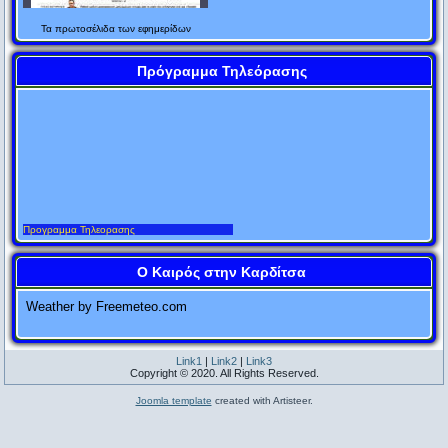
Ανώνυμος
κολυμπώντας, ο Αθηναίος όμως έχανε τον καιρό
AlfaVita
16/04/2026
Τα
πρωτοσέλιδα
των εφημερίδων
Πανελλαδικές 2026: Το μήνυμα μιας καθηγήτριας στους μαθητές –
του καλώντας τη θεά Αθηνά σε βοήθεια. Ένας από
Οι άνθρωποι ποτέ δεν λένε τόσα ψέματα, όσα μετά το κυνήγι,
«Κρατήστε την ψυχραιμία σας»
Πρόγραμμα Τηλεόρασης
τους ναυαγούς, που κολυμπούσε κοντά του, του
στη διάρκεια του πολέμου και πριν τις εκλογές.
AlfaVita
14/04/2026
Όττο Φον Μπίσμαρκ
Πανελλαδικές: +5.700 προφορικές εξετάσεις – Διευρύνεται η τάση,
είπε:
πιέζεται το σύστημα
Όταν έχεις δίκιο, κανείς δεν το θυμάται. Όταν έχεις άδικο,
AlfaVita
14/04/2026
«Συν Αθηνά και χείρα κίνει» (Φώναζε την Αθηνά,
κανείς δεν το ξεχνά.
Πανελλαδικές 2026: Υποχρεωτική η συμμετοχή των εκπαιδευτικών
μα κούνα και τα χέρια σου).
– Τι ισχύει σε περίπτωση αδυναμίας
Χάρι Τρούμαν
ΣΠΟΡ FM
13/04/2026
Προγραμμα Τηλεορασης
Ποτέ μην ανέχεσαι να σου λέει «όχι», κάποιος που δεν έχει
#30. Όταν είδε ο Διογένης κρατικούς ταμίες να
Αναστασοπούλου: Η στιγμή που περίμενε τα αποτελέσματα των
Πανελληνίων
την αρμοδιότητα να σου πει «ναι».
έχουν πιάσει κάποιον που είχε κλέψει ένα
Ο Καιρός στην Καρδίτσα
Eleanor Roosevelt
AlfaVita
13/04/2026
μπουκάλι, παρατήρησε: «Οι μεγάλοι κλέφτες έχουν
Weather by Freemeteo.com
Η κόρη του Κώστα Μπακογιάννη αφήνει τις Πανελλαδικές για
Η γλώσσα λανθάνουσα τ' αληθή λέγει.
σπουδές στο εξωτερικό
συλλάβει το μικρό κλέφτη».
Μένανδρος
LamiaReport.gr
13/04/2026
Link1
|
Link2
|
Link3
Copyright © 2020. All Rights Reserved.
Πανελλήνιες εξετάσεις 2026: Πότε κλείνουν τα σχολεία και οι
#31. Ρώτησε κάποιος το Διογένη ποιας πόλης είναι
Υπάρχουν δύο ειδών άνθρωποι: οι καλοί και οι κακοί. Οι
κρίσιμες ημερομηνίες
Joomla template
created with Artisteer.
καλοί κοιμούνται καλύτερα, αλλά οι κακοί φαίνεται ότι
πολίτης κι αυτός απάντησε: «Είμαι πολίτης του
AlfaVita
13/04/2026
περνούν καλύτερα ξύπνιοι.
Σχολεία: Αντίστροφη μέτρηση για το τελευταίο κουδούνι – Πότε