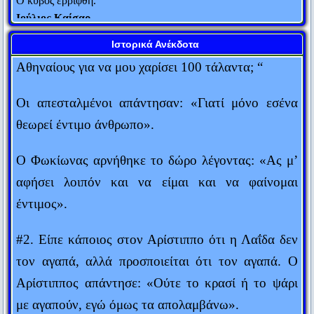
Ιούλιος Καίσαρ
ανθρώπους που του έφεραν το μεγάλο αυτό ποσό:
Η εμπειρία είναι μια χτένα που σου δίνει η ζωή αφού όμως
“Γιατί ο Αλέξανδρος διάλεξε εμένα απ’ όλους τους
Ιστορικά Ανέκδοτα
έχεις χάσει τα μαλλιά σου.
Αθηναίους για να μου χαρίσει 100 τάλαντα; “
Judith Stern
Οι απεσταλμένοι απάντησαν: «Γιατί μόνο εσένα
Πενία τέχνας κατεργάζεται.
θεωρεί έντιμο άνθρωπο».
Θεόκριτος
Αυτός που μιλάει δεν ξέρει. Αυτός που ξέρει δεν μιλάει.
Ο Φωκίωνας αρνήθηκε το δώρο λέγοντας: «Ας μ’
Λάο Τσε
αφήσει λοιπόν και να είμαι και να φαίνομαι
Δύο πράγματα είναι αιώνια: Το σύμπαν και η ανοησία των
έντιμος».
ανθρώπων... Αν και για το σύμπαν, έχω αρχίσει τελευταία να
αμφιβάλλω...
#2. Είπε κάποιος στον Αρίστιππο ότι η Λαΐδα δεν
Άλμπερτ Αϊνστάιν
τον αγαπά, αλλά προσποιείται ότι τον αγαπά. Ο
Ο κόσμος είναι ένα βιβλίο. Όσοι δεν ταξιδεύουν διαβάζουν
Αρίστιππος απάντησε: «Ούτε το κρασί ή το ψάρι
μόνο μια σελίδα του.
με αγαπούν, εγώ όμως τα απολαμβάνω».
Αγ. Αυγουστίνος