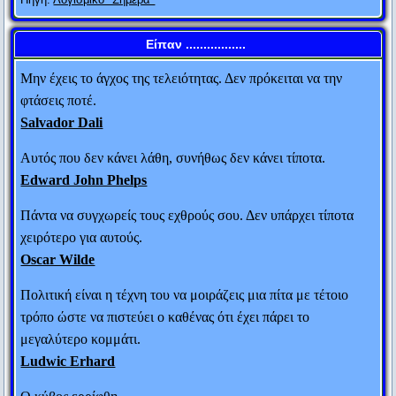
στο επίπεδό του και θα σε νικήσει εκ πείρας.
Ανώνυμος
Είπαν .................
Μην έχεις το άγχος της τελειότητας. Δεν πρόκειται να την
φτάσεις ποτέ.
Salvador Dali
Αυτός που δεν κάνει λάθη, συνήθως δεν κάνει τίποτα.
Edward John Phelps
Πάντα να συγχωρείς τους εχθρούς σου. Δεν υπάρχει τίποτα
χειρότερο για αυτούς.
Oscar Wilde
Πολιτική είναι η τέχνη του να μοιράζεις μια πίτα με τέτοιο
τρόπο ώστε να πιστεύει ο καθένας ότι έχει πάρει το
μεγαλύτερο κομμάτι.
Ludwic Erhard
Ο Μ. Αλέξανδρος έστειλε στο Φωκίωνα 100
Ο κύβος ερρίφθη.
τάλαντα. Ο Αθηναίος πολιτικός ρώτησε τους