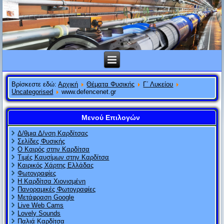
Βρίσκεστε εδώ:
Αρχική
Θέματα Φυσικής
Γ΄ Λυκείου
Uncategorised
www.defencenet.gr
Μενού Επιλογών
Δ/θμια Δ/νση Καρδίτσας
Σελίδες Φυσικής
Ο Καιρός στην Καρδίτσα
Τιμές Καυσίμων στην Καρδίτσα
Καιρικός Χάρτης Ελλάδας
Φωτογραφίες
Η Καρδίτσα Χιονισμένη
Πανοραμικές Φωτογραφίες
Μετάφραση Google
Live Web Cams
Lovely Sounds
Παλιά Καρδίτσα