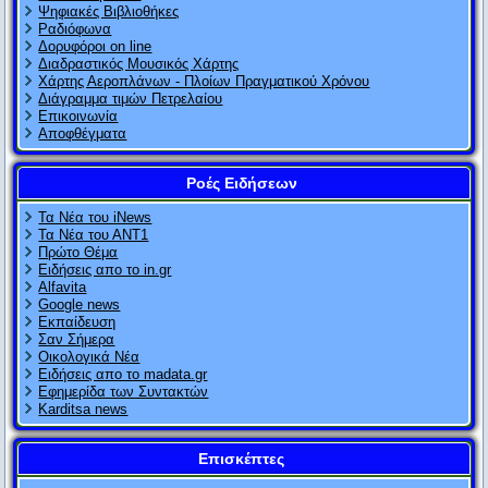
Ψηφιακές Βιβλιοθήκες
Ραδιόφωνα
Δορυφόροι on line
Διαδραστικός Μουσικός Χάρτης
Χάρτης Αεροπλάνων - Πλοίων Πραγματικού Χρόνου
Διάγραμμα τιμών Πετρελαίου
Επικοινωνία
Αποφθέγματα
Ροές Ειδήσεων
Τα Νέα του iNews
Τα Νέα του ΑΝΤ1
Πρώτο Θέμα
Ειδήσεις απο το in.gr
Alfavita
Google news
Εκπαίδευση
Σαν Σήμερα
Οικολογικά Νέα
Ειδήσεις απο το madata.gr
Εφημερίδα των Συντακτών
Karditsa news
Επισκέπτες