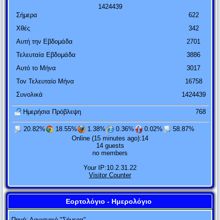
1
4
2
4
4
3
9
Σήμερα
622
Χθές
342
Αυτή την Εβδομάδα
2701
Τελευταία Εβδομάδα
3886
Αυτό το Μήνα
3017
Τον Τελευταίο Μήνα
16758
Συνολικά
1424439
Ημερήσια Πρόβλεψη
768
20.82%
18.55%
1.38%
0.36%
0.02%
58.87%
Online (15 minutes ago):14
14 guests
Αν η θεωρία της σχετικότητας αποδειχτεί πετυχημένη, οι
no members
Γερμανοί θα με πουν Γερμανό και οι Γάλλοι πολίτη του
Your IP:10.2.31.22
κόσμου. Αν η θεωρία της σχετικότητας αποδειχτεί λάθος, τότε
Visitor Counter
οι Γάλλοι θα με πουν Γερμανό και οι Γερμανοί Εβραίο.
Αλβέρτος Αϊνστάιν
Εορτολόγιο - Ημερολόγιο
Ποτέ μην τα βάζεις μ' έναν ηλίθιο. Είναι βέβαιο ότι θα σε ρίξει
Πηγή:
Λογισμικό "Σήμερα"