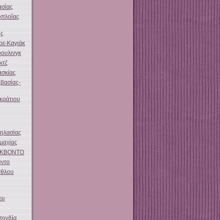
ασίας
οπλοΐας
ης
οε-Καγιάκ
ουλινγκ
ιτζ
ασκίας
βασίας-
κράτιου
ηλασίας
μαχίας
ΕΚΒΟΝΤΟ
ύντο
άθλου
ευ
πονδία