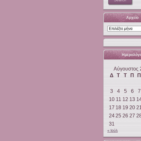
Αρχείο
Αρχείο
Ημερολόγι
Αύγουστος 
Δ
Τ
Τ
Π
Π
3
4
5
6
7
10
11
12
13
1
17
18
19
20
2
24
25
26
27
2
31
« Ιούλ