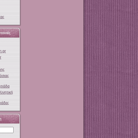
ίας
τονιές
h.gr
r
δης
όσιας
τιάδα
Κινητική
ιάδες
η