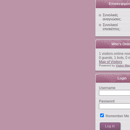
Επισκεψιμότ
Συνολικές
αναγνώσεις:
Συνολικοί
επισκέπτες:
Who's Onli
1 visitors online no
0 guests,
1 bots,
0 
Map of Visitors
Powered by
Visitor Ma
Login
Username
Password
Remember Me