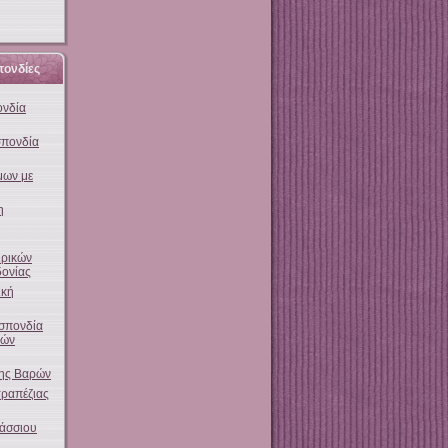
πονδίες
ονδία
σπονδία
μων με
η
ρικών
ονίας
ική
σπονδία
κών
ης Βαρών
ραπέζιας
άσσιου