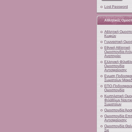
Lost Password
Αθλητικές Ομοσ
Αθλητική Ομοσπ
Κωφών
Γυμναστική Ομο
Εθνική Αθλητική
Ομοσπονδία Ατό
Αναπηρίες
Ελληνική Φίλαθλ
Ομοσπονδία
Αντισφαίρισης
Ενωση Ποδοσφαι
Σωματείων Μακεδ
ΕΠΟ-Ποδοσφαιρ
Ομοσπονδία
Κωπηλατική Ομο
Φιλάθλων Ναυτι
Σωματείων
Ομοσπονδία Άρσ
Ομοσπονδία Επιτ
Αντισφαίρισης
Ομοσπονδία Θαλ
Σκι