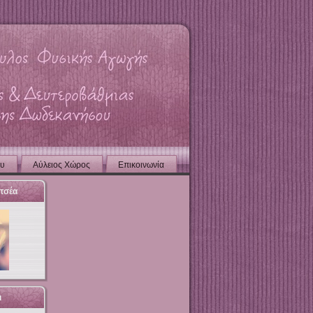
ου
Aύλειος Χώρος
Επικοινωνία
τσέα
ι