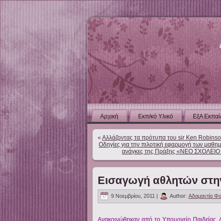
Αρχική
Εκπ/κό Υλικό
ΕξΑ Εκπαί
«
Αλλάζοντας τα πρότυπα του sir Ken Robinso
Οδηγίες για την πιλοτική εφαρμογή των μαθημ
ανάγκες της Πράξης «ΝΕΟ ΣΧΟΛΕΙΟ (
Εισαγωγή αθλητών στη
9 Νοεμβρίου, 2011 |
Author:
Αδαμαντία Φ
.
Ανακοινώθηκαν από το Υπουργείο Παιδείας,