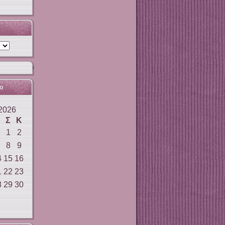
ο
2026
Σ
Κ
1
2
8
9
4
15
16
1
22
23
8
29
30