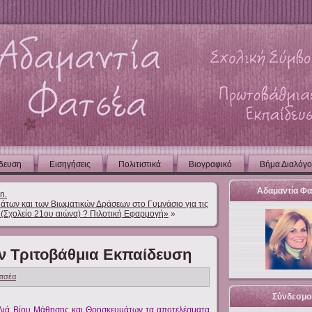
δευση
Εισηγήσεις
Πολιτιστικά
Βιογραφικό
Βήμα Διαλόγ
Αδαμαντία Φα
n.
άτων και των Βιωματικών Δράσεων στο Γυμνάσιο για τις
Σχολείο 21ου αιώνα) ? Πιλοτική Εφαρμογή»
»
ν Τριτοβάθμια Εκπαίδευση
ατσέα
Σύνδεσμο
 Διά Βίου Μάθησης και Θρησκευμάτων τα αποτελέσματα