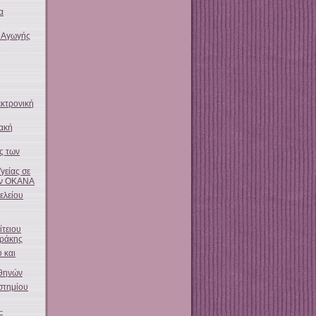
α
 Αγωγής
εκτρονική
ακή
ς των
γείας σε
ον ΟΚΑΝΑ
ελείου
τειου
Θράκης
 και
Αθηνών
στημίου
–