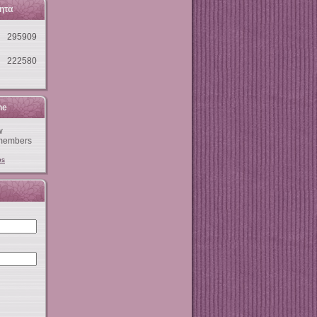
ητα
295909
222580
ne
w
members
ps