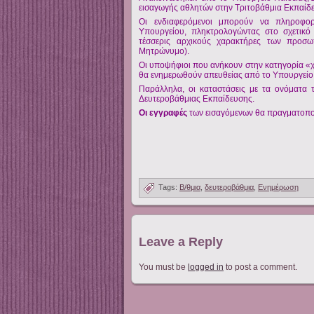
εισαγωγής αθλητών στην Τριτοβάθμια Εκπαίδ
Οι ενδιαφερόμενοι μπορούν να πληροφορ
Υπουργείου, πληκτρολογώντας στο σχετικό
τέσσερις αρχικούς χαρακτήρες των προσω
Μητρώνυμο).
Οι υποψήφιοι που ανήκουν στην κατηγορία «χω
θα ενημερωθούν απευθείας από το Υπουργείο 
Παράλληλα, οι καταστάσεις με τα ονόματα 
Δευτεροβάθμιας Εκπαίδευσης.
Οι εγγραφές
των εισαγόμενων θα πραγματοπ
Tags:
Β/θμια
,
δευτεροβάθμια
,
Ενημέρωση
Leave a Reply
You must be
logged in
to post a comment.