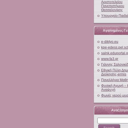
Αριστοτελείου
Πανεπιστήμιου
Θεσσαλονίκης
Υπουργείο Παιδε
Αγαπημένες Γει
e-diktyo.eu
kpe-edess.pel.sc
salnk.eduportal.g
www.fa3.gr
Γιάννης Σαλονικί
Εθνική Πύλη Δημ
Διοίκησης-ermis
Πανελλήνια Μαθη
Φυσική Αγωγή – 
Αναψυχή
Φωνές νερού μυρ
Αναζήτησ