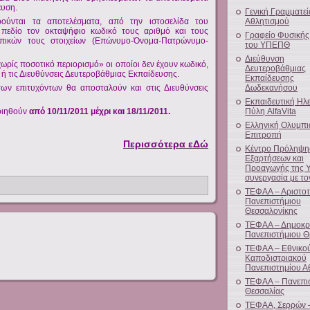
ευση.
Γενική Γραμματεί
ούνται τα αποτελέσματα, από την ιστοσελίδα του
Αθλητισμού
 πεδίο τον οκταψήφιο κωδικό τους αριθμό και τους
Γραφείο Φυσικής
πικών τους στοιχείων (Επώνυμο-Όνομα-Πατρώνυμο-
του ΥΠΕΠΘ
Διεύθυνση
ρίς ποσοτικό περιορισμό» οι οποίοι δεν έχουν κωδικό,
Δευτεροβάθμιας
ή τις Διευθύνσεις Δευτεροβάθμιας Εκπαίδευσης.
Εκπαίδευσης
των επιτυχόντων θα αποσταλούν και στις Διευθύνσεις
Δωδεκανήσου
Εκπαιδευτική Ηλ
οιηθούν
από 10/11/2011 μέχρι και
18/11/2011.
Πύλη AlfaVita
Ελληνική Ολυμπι
Επιτροπή
Περισσότερα εΔώ
Κέντρο Πρόληψη
Εξαρτήσεων και
Προαγωγής της Υ
συνεργασία με τ
ΤΕΦΑΑ – Αριστοτ
Πανεπιστήμιου
Θεσσαλονίκης
ΤΕΦΑΑ – Δημοκρί
Πανεπιστήμιου 
ΤΕΦΑΑ – Εθνικού
Καποδιστριακού
Πανεπιστημίου 
ΤΕΦΑΑ – Πανεπι
Θεσσαλίας
ΤΕΦΑΑ, Σερρών 