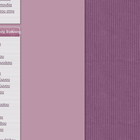
σπονδία
του στην
κής Ευθύνης
υ
ου
υμνάσιο
υ
λύμνου
λύμνου
δου
ισίου
ου
όδου
ιο