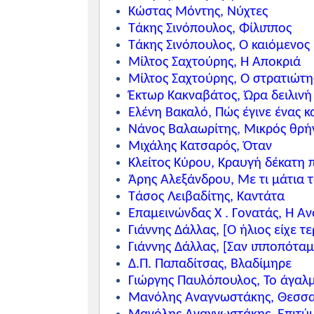
Κώστας Μόντης, Νύχτες
Τάκης Σινόπουλος, Φίλιππος
Τάκης Σινόπουλος, Ο καιόμενος
Μίλτος Σαχτούρης, Η Αποκριά
Μίλτος Σαχτούρης, Ο στρατιώτη
Έκτωρ Κακναβάτος, Ώρα δειλινή
Ελένη Βακαλό, Πώς έγινε ένας 
Νάνος Βαλαωρίτης, Μικρός θρή
Μιχάλης Κατσαρός, Όταν
Κλείτος Κύρου, Κραυγή δέκατη 
Άρης Αλεξάνδρου, Με τι μάτια 
Τάσος Λειβαδίτης, Καντάτα
Επαμεινώνδας Χ . Γονατάς, Η Άν
Γιάννης Δάλλας, [Ο ήλιος είχε τ
Γιάννης Δάλλας, [Σαν ιπποπόταμ
Δ.Π. Παπαδίτσας, Βλαδίμηρε
Γιώργης Παυλόπουλος, Το άγαλμα
Μανόλης Αναγνωστάκης, Θεσσαλ