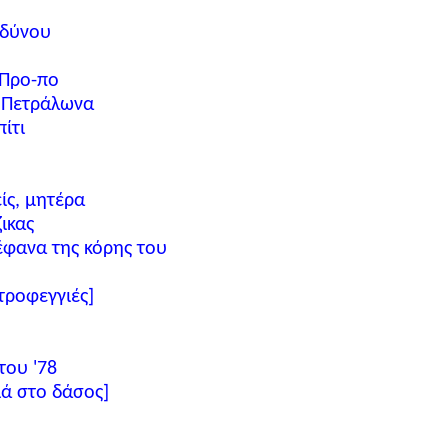
νδύνου
 Προ-πο
 Πετράλωνα
ίτι
ίς, μητέρα
ζικας
έφανα της κόρης του
τροφεγγιές]
του '78
ά στο δάσος]