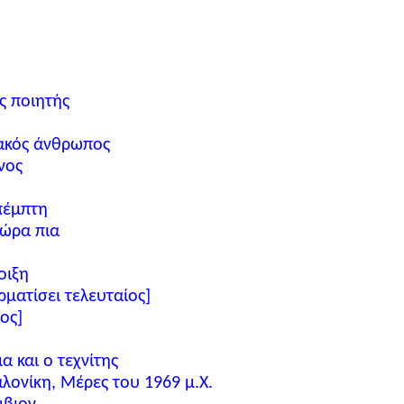
ς ποιητής
κακός άνθρωπος
νος
πέμπτη
τώρα πια
οιξη
ερματίσει τελευταίος]
ος]
 και ο τεχνίτης
ονίκη, Μέρες του 1969 μ.Χ.