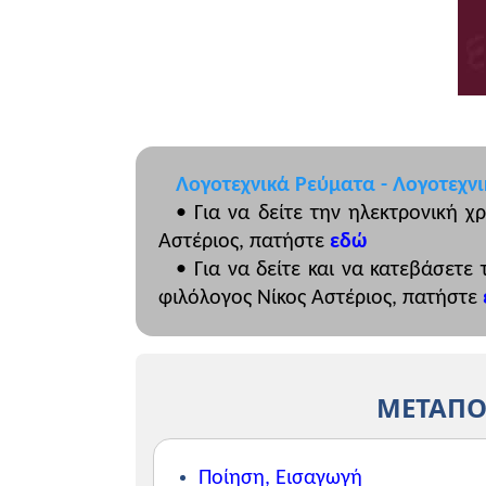
Λογοτεχνικά Ρεύματα - Λογοτεχνι
• Για να δείτε την ηλεκτρονική 
Αστέριος, πατήστε
εδώ
• Για να δείτε και να κατεβάσετε
φιλόλογος Νίκος Αστέριος, πατήστε
ΜΕΤΑΠΟ
Ποίηση, Εισαγωγή