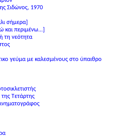
μβιον
ης Σιδώνος, 1970
άλι σήμερα]
ώ και περιμένω...]
ή τη νεότητα
στος
ικο γεύμα με καλεσμένους στο ύπαιθρο
τοσικλετιστής
 της Τετάρτης
 κινηματογράφος
ρα