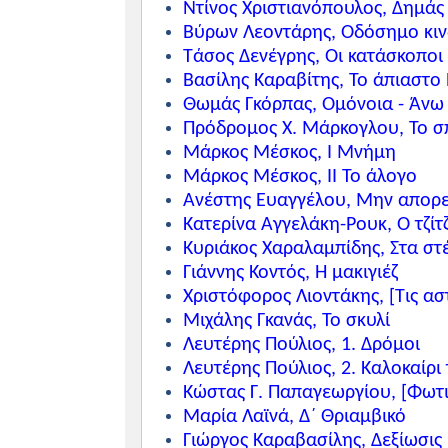
Ντίνος Χριστιανόπουλος, Δημάς
Βύρων Λεοντάρης, Οδόσημο κι
Τάσος Δενέγρης, Οι κατάσκοποι
Βασίλης Καραβίτης, Το άπιαστο
Θωμάς Γκόρπας, Ομόνοια - Άνω
Πρόδρομος Χ. Μάρκογλου, Το σπ
Μάρκος Μέσκος, Ι Μνήμη
Μάρκος Μέσκος, ΙΙ Το άλογο
Ανέστης Ευαγγέλου, Μην απορε
Κατερίνα Αγγελάκη-Ρουκ, Ο τζίτ
Κυριάκος Χαραλαμπίδης, Στα στ
Γιάννης Κοντός, Η μακιγιέζ
Χριστόφορος Λιοντάκης, [Τις ασ
Μιχάλης Γκανάς, Το σκυλί
Λευτέρης Πούλιος, 1. Δρόμοι
Λευτέρης Πούλιος, 2. Καλοκαίρι 
Κώστας Γ. Παπαγεωργίου, [Φωτι
Μαρία Λαϊνά, Δ΄ Θριαμβικό
Γιώργος Καραβασίλης, Δεξίωσις