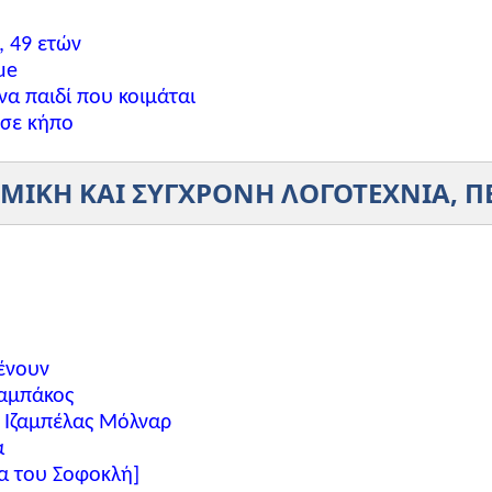
, 49 ετών
ue
να παιδί που κοιμάται
 σε κήπο
ΜΙΚΗ ΚΑΙ ΣΥΓΧΡΟΝΗ ΛΟΓΟΤΕΧΝΙΑ, Π
μένουν
ταμπάκος
ς Ιζαμπέλας Μόλναρ
α
α του Σοφοκλή]