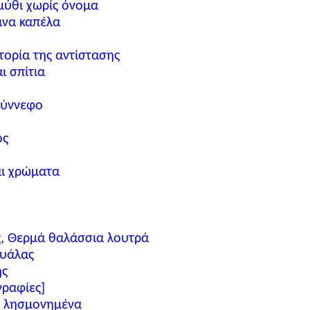
μύθι χωρίς όνομα
ινα καπέλα
στορία της αντίστασης
ι σπίτια
σύννεφο
ος
αι χρώματα
, Θερμά θαλάσσια λουτρά
γυάλας
ης
γραφίες]
ι λησμονημένα