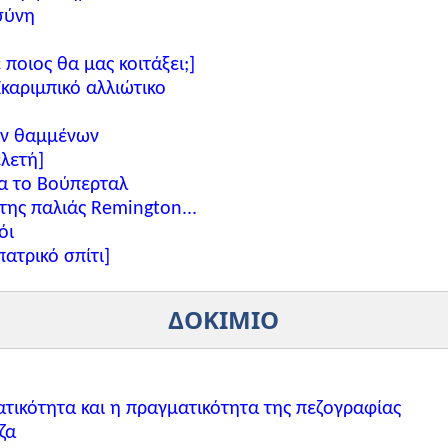
σύνη
ποιος θα μας κοιτάξει;]
καριμπικό αλλιώτικο
ων θαμμένων
ελετή]
ια το Βούπερταλ
 της παλιάς Remington...
όι
ατρικό σπίτι]
ΔΟΚΙΜΙΟ
τικότητα και η πραγματικότητα της πεζογραφίας
ζα