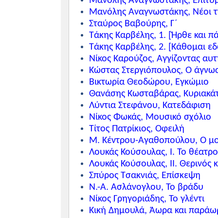
Μανόλης Αναγνωστάκης, Επιτύ
Μανόλης Αναγνωστάκης, Νέοι τ
Σταύρος Βαβούρης, Γ΄
Τάκης Καρβέλης, 1. [Ήρθε και π
Τάκης Καρβέλης, 2. [Κάθομαι εδ
Νίκος Καρούζος, Αγγίζοντας αυτ
Κώστας Στεργιόπουλος, Ο άγνω
Βικτωρία Θεοδώρου, Εγκώμιο
Θανάσης Κωσταβάρας, Κυριακάτ
Λύντια Στεφάνου, Κατεδάφιση
Νίκος Φωκάς, Μουσικό σχόλιο
Τίτος Πατρίκιος, Οφειλή
Μ. Κέντρου-Αγαθοπούλου, Ο μο
Λουκάς Κούσουλας, Ι. Το θέατρο
Λουκάς Κούσουλας, ΙΙ. Θερινός
Σπύρος Τσακνιάς, Επίσκεψη
Ν.-Α. Ασλάνογλου, Το βράδυ
Νίκος Γρηγοριάδης, Το γλέντι
Κική Δημουλά, Άωρα και παράω