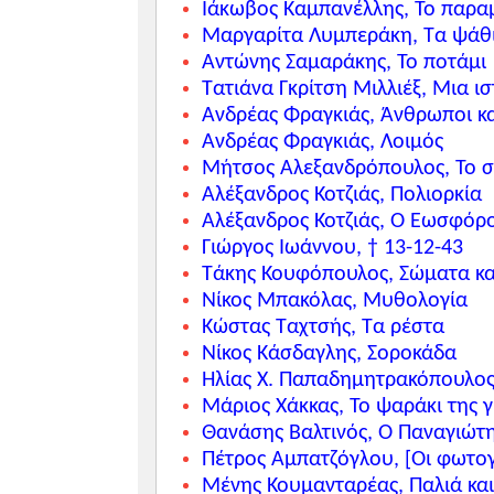
Ιάκωβος Καμπανέλλης, Το παρα
Μαργαρίτα Λυμπεράκη, Τα ψάθ
Αντώνης Σαμαράκης, Το ποτάμι
Τατιάνα Γκρίτση Μιλλιέξ, Μια ι
Ανδρέας Φραγκιάς, Άνθρωποι κα
Ανδρέας Φραγκιάς, Λοιμός
Μήτσος Αλεξανδρόπουλος, Το 
Αλέξανδρος Κοτζιάς, Πολιορκία
Αλέξανδρος Κοτζιάς, Ο Εωσφόρ
Γιώργος Ιωάννου, † 13-12-43
Τάκης Κουφόπουλος, Σώματα κ
Νίκος Μπακόλας, Μυθολογία
Κώστας Ταχτσής, Τα ρέστα
Νίκος Κάσδαγλης, Σοροκάδα
Ηλίας Χ. Παπαδημητρακόπουλος
Μάριος Χάκκας, Το ψαράκι της 
Θανάσης Βαλτινός, Ο Παναγιώτ
Πέτρος Αμπατζόγλου, [Οι φωτο
Μένης Κουμανταρέας, Παλιά κα