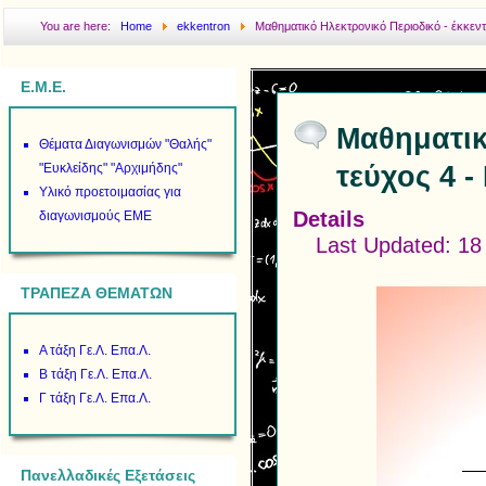
You are here:
Home
ekkentron
Μαθηματικό Ηλεκτρονικό Περιοδικό - έκκεντ
Ε.Μ.Ε.
Μαθηματικ
Θέματα Διαγωνισμών "Θαλής"
τεύχος 4 -
"Ευκλείδης" "Αρχιμήδης"
Υλικό προετοιμασίας για
Details
διαγωνισμούς ΕΜΕ
Last Updated: 18
ΤΡΑΠΕΖΑ ΘΕΜΑΤΩΝ
Α τάξη Γε.Λ. Επα.Λ.
Β τάξη Γε.Λ. Επα.Λ.
Γ τάξη Γε.Λ. Επα.Λ.
Πανελλαδικές Εξετάσεις