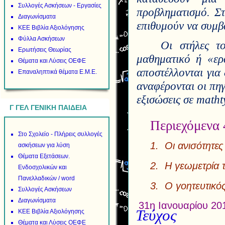
Συλλογές Ασκήσεων - Εργασίες
προβληματισμό. Στ
Διαγωνίσματα
επιθυμούν να συμβ
ΚΕΕ Βιβλία Αξιολόγησης
Φύλλα Ασκήσεων
Οι στήλες το
Ερωτήσεις Θεωρίας
μαθηματικό ή «ερ
Θέματα και Λύσεις ΟΕΦΕ
αποστέλλονται για 
Επαναληπτικά θέματα Ε.Μ.Ε.
αναφέρονται οι πηγ
εξισώσεις σε
matht
Γ ΓΕΛ ΓΕΝΙΚΗ ΠΑΙΔΕΙΑ
Περιεχόμενα 
Στο Σχολείο - Πλήρεις συλλογές
1. Οι ανισότητε
ασκήσεων για λύση
Θέματα Εξετάσεων.
2. Η γεωμετρία 
Ενδοσχολικών και
Πανελλαδικών / word
3. Ο γοητευτικό
Συλλογές Ασκήσεων
Διαγωνίσματα
31η Ιανουαρ
Τεύχος
ΚΕΕ Βιβλία Αξιολόγησης
Θέματα και Λύσεις ΟΕΦΕ