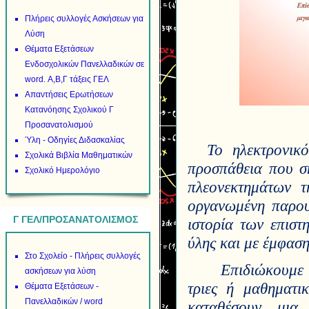
Πλήρεις συλλογές Ασκήσεων για
Λύση
Θέματα Εξετάσεων
Ενδοσχολικών Πανελλαδικών σε
word. Α,Β,Γ τάξεις ΓΕΛ
Απαντήσεις Ερωτήσεων
Κατανόησης Σχολικού Γ
Προσανατολισμού
Ύλη - Οδηγίες Διδασκαλίας
Το ηλεκτρονικ
Σχολικά Βιβλία Μαθηματικών
προσπάθεια που σ
Σχολικό Ημερολόγιο
πλεονεκτημάτων τ
οργανωμένη παρου
Γ ΓΕΛ/ΠΡΟΣΑΝΑΤΟΛΙΣΜΟΣ
ιστορία των επιστ
ύλης και με έμφαση
Στο Σχολείο - Πλήρεις συλλογές
Επιδιώκουμε 
ασκήσεων για λύση
τριες ή μαθηματι
Θέματα Εξετάσεων -
Πανελλαδικών / word
καταθέσουν μια