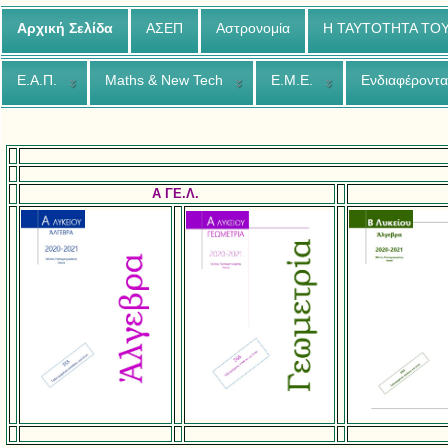
Αρχική Σελίδα
ΑΣΕΠ
Αστρονομία
Η ΤΑΥΤΟΤΗΤΑ ΤΟ
Ε.Α.Π.
Maths & New Tech
Ε.Μ.Ε.
Ενδιαφέροντα
A ΓΕ.Λ.