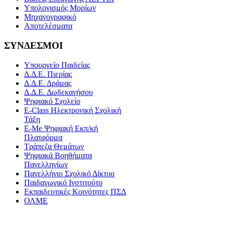
Υπολογισμός Μορίων
Μηχανογραφικό
Αποτελέσματα
ΣΥΝΔΕΣΜΟΙ
Υπουργείο Παιδείας
Δ.Δ.Ε. Πιερίας
Δ.Δ.Ε. Δράμας
Δ.Δ.Ε. Δωδεκανήσου
Ψηφιακό Σχολείο
E-Class Ηλεκτρονική Σχολική
Τάξη
E-Me Ψηφιακή Εκπ/κή
Πλατφόρμα
Τράπεζα Θεμάτων
Ψηφιακά Βοηθήματα
Πανελληνίων
Πανελλήνιο Σχολικό Δίκτυο
Παιδαγωγικό Ινστιτούτο
Εκπαιδευτικές Κοινότητες ΠΣΔ
ΟΛΜΕ