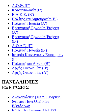
Α.Ο.Θ. (Γ')
Κοινωνιολογία (Γ')
Β.Α.Κ.Ε. (Β')
Πολίτης και Δημοκρατία (Β')
Πολιτική Παιδεία (A')
Ερευνητική Εργασία (Project)
(Α')
Ερευνητική Εργασία (Project)
(Β')
Α.Ο.Δ.Ε. (Γ')
Πολιτική Παιδεία (Β')
Ιστορία Κοινωνικών Επιστημών
(Γ')
Πολιτική και Δίκαιο (Β')
Αρχές Οικονομίας (Β')
Αρχές Οικονομίας (Α')
ΠΑΝΕΛΛΗΝΙΕΣ
ΕΞΕΤΑΣΕΙΣ
Ανακοινώσεις | Νέα | Ειδήσεις
Θέματα Πανελλαδικών
Εξετάσεων
Βάσεις Εισαγωγής ΑΕΙ-ΤΕΙ