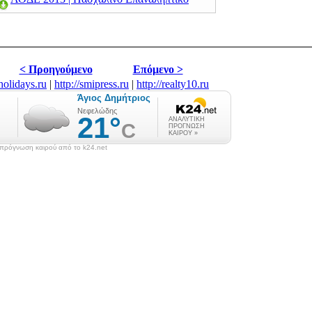
< Προηγούμενο
Επόμενο >
eholidays.ru
|
http://smipress.ru
|
http://realty10.ru
πρόγνωση καιρού από το k24.net