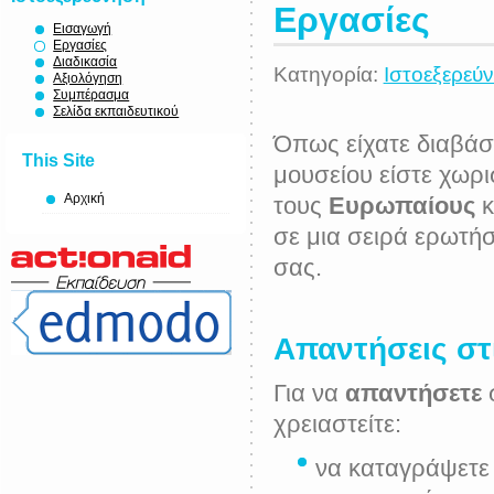
Εργασίες
Εισαγωγή
Εργασίες
Διαδικασία
Κατηγορία:
Ιστοεξερεύ
Αξιολόγηση
Συμπέρασμα
Σελίδα εκπαιδευτικού
Όπως είχατε διαβάσ
This Site
μουσείου είστε χωρι
Αρχική
τους
Ευρωπαίους
κ
σε μια σειρά ερωτήσ
σας.
Απαντήσεις στ
Για να
απαντήσετε
σ
χρειαστείτε:
να καταγράψετε 