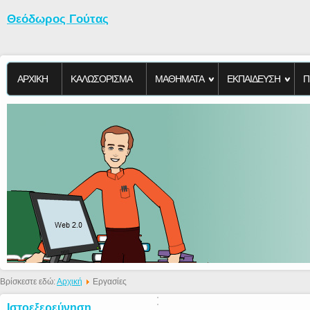
Θεόδωρος Γούτας
ΑΡΧΙΚΗ
KΑΛΩΣΟΡΙΣΜΑ
ΜΑΘΗΜΑΤΑ
ΕΚΠΑΙΔΕΥΣΗ
Π
Βρίσκεστε εδώ:
Αρχική
Εργασίες
Ιστοεξερεύνηση