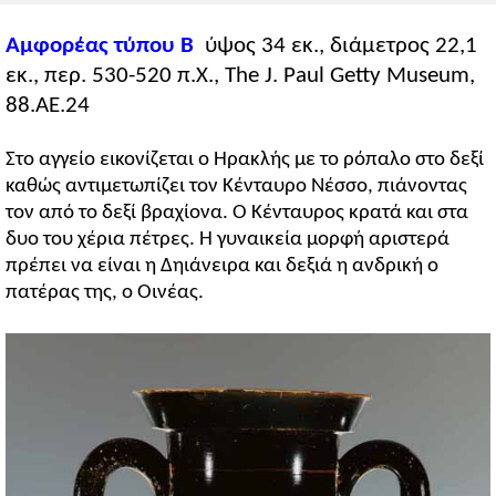
Αμφορέας τύπου Β
ύψος 34 εκ., διάμετρος 22,1
εκ., περ. 530-520 π.Χ., The J. Paul Getty Museum,
88.AE.24
Στο αγγείο εικονίζεται ο Ηρακλής με το ρόπαλο στο δεξί
καθώς αντιμετωπίζει τον Κένταυρο Νέσσο, πιάνοντας
τον από το δεξί βραχίονα. Ο Κένταυρος κρατά και στα
δυο του χέρια πέτρες. Η γυναικεία μορφή αριστερά
πρέπει να είναι η Δηιάνειρα και δεξιά η ανδρική ο
πατέρας της, ο Οινέας.