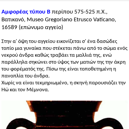
Αμφορέας τύπου Β
περίπου 575-525 π.Χ.,
Βατικανό, Museo Gregoriano Etrusco Vaticano,
16589 (επώνυμο αγγείο)
Στην α' όψη του αγγείου εικονίζεται σ' ένα δασώδες
τοπίο μια γυναίκα που στέκεται πάνω από το σώμα ενός
νεκρού άνδρα καθώς τραβάει τα μαλλιά της, ενώ
παράλληλα σηκώνει στο ύψος των ματιών της την άκρη
του φορέματός της. Πίσω της είναι τοποθετημένη η
πανοπλία του άνδρα.
Χωρίς να είναι τεκμηριωμένο, η σκηνή παρουσιάζει την
Ηώ και τον Μέμνονα.