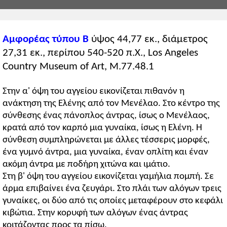
Αμφορέας τύπου Β
ύψος 44,77 εκ., διάμετρος
27,31 εκ., περίπου 540-520 π.Χ., Los Angeles
Country Museum of Art, M.77.48.1
Στην α' όψη του αγγείου εικονίζεται πιθανόν η
ανάκτηση της Ελένης από τον Μενέλαο. Στο κέντρο της
σύνθεσης ένας πάνοπλος άντρας, ίσως ο Μενέλαος,
κρατά από τον καρπό μια γυναίκα, ίσως η Ελένη. Η
σύνθεση συμπληρώνεται με άλλες τέσσερις μορφές,
ένα γυμνό άντρα, μια γυναίκα, έναν οπλίτη και έναν
ακόμη άντρα με ποδήρη χιτώνα και ιμάτιο.
Στη β' όψη του αγγείου εικονίζεται γαμήλια πομπή. Σε
άρμα επιβαίνει ένα ζευγάρι. Στο πλάι των αλόγων τρεις
γυναίκες, οι δύο από τις οποίες μεταφέρουν στο κεφάλι
κιβώτια. Στην κορυφή των αλόγων ένας άντρας
κοιτάζοντας προς τα πίσω.