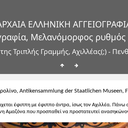
ΑΡΧΑΙΑ ΕΛΛΗΝΙΚΗ ΑΓΓΕΙΟΓΡΑΦΙ
γραφία, Μελανόμορφος ρυθμός
ης Τριπλής Γραμμής, Αχιλλέας(;) - Πεν
ερολίνο, Antikensammlung der Staatlichen Museen, 
μάχεται έφιππη με έφιππο άντρα, ίσως τον Αχιλλέα. Πάνω 
νη Αμαζόνα που προσπαθεί να προστατευτεί ανασηκώνον