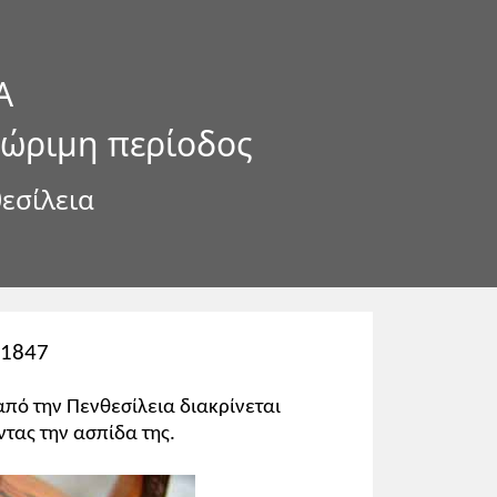
Α
 ώριμη περίοδος
θεσίλεια
F1847
από την Πενθεσίλεια διακρίνεται
τας την ασπίδα της.