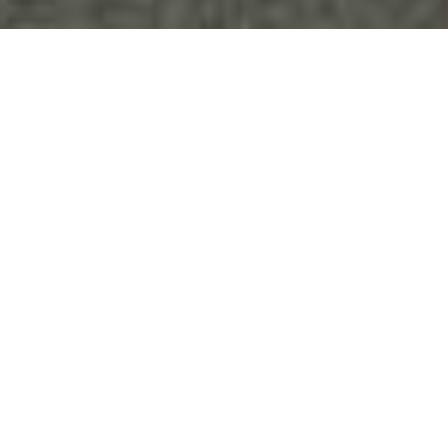
Ηρακλής, Λερναία Ύδρα και Καρκίνος. Κορινθιακός μελανόμορφος αρύβαλλος,
600-575 π.Χ.