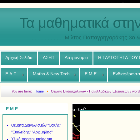
Τα μαθηματικά στη
. . . . . . . . . . .Μίλτος Παπαγρηγοράκης 3o & 4ο
Αρχική Σελίδα
ΑΣΕΠ
Αστρονομία
Η ΤΑΥΤΟΤΗΤΑ ΤΟΥ
Ε.Α.Π.
Maths & New Tech
Ε.Μ.Ε.
Ενδιαφέροντα
You are here:
Home
Θέματα Ενδοσχολικών - Πανελλαδικών Εξετάσεων / word
Ε.Μ.Ε.
Θέματα Διαγωνισμών "Θαλής"
"Ευκλείδης" "Αρχιμήδης"
Υλικό προετοιμασίας για