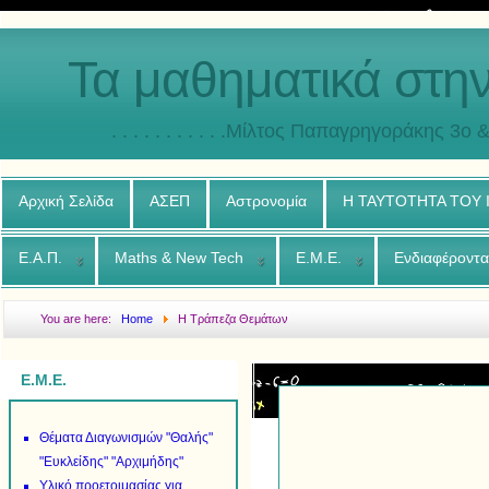
Τα μαθηματικά στη
. . . . . . . . . . .Μίλτος Παπαγρηγοράκης 3o & 4ο
Αρχική Σελίδα
ΑΣΕΠ
Αστρονομία
Η ΤΑΥΤΟΤΗΤΑ ΤΟΥ
Ε.Α.Π.
Maths & New Tech
Ε.Μ.Ε.
Ενδιαφέροντα
You are here:
Home
Η Τράπεζα Θεμάτων
Ε.Μ.Ε.
Θέματα Διαγωνισμών "Θαλής"
"Ευκλείδης" "Αρχιμήδης"
Υλικό προετοιμασίας για