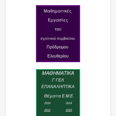
.
Μαθηματικές
Εργασίες
του
σχολικού συμβούλου
Πρόδρομου
Ελευθερίου
.
Μ
ΑΘΗΜΑΤΙΚ
Α
Γ ΓΕΛ
ΕΠΑΝΑΛΗΠΤΙΚΑ
Θέματα Ε.Μ.Ε.
2
01
6
2
01
4
201
2
2
01
0