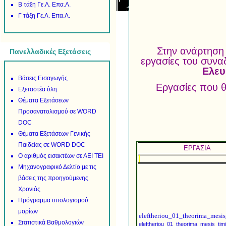
Β τάξη Γε.Λ. Επα.Λ.
Γ τάξη Γε.Λ. Επα.Λ.
Στην ανάρτηση
Πανελλαδικές Εξετάσεις
εργασίες του συν
Ελευ
Βάσεις Εισαγωγής
Εργασίες που θ
Εξεταστέα ύλη
Θέματα Εξετάσεων
Προσανατολισμού σε WORD
DOC
Θέματα Εξετάσεων Γενικής
Παιδείας σε WORD DOC
ΕΡΓΑΣΙΑ
Ο αριθμός εισακτέων σε ΑΕΙ ΤΕΙ
Μηχανογραφικό Δελτίο με τις
βάσεις της προηγούμενης
Χρονιάς
Πρόγραμμα υπολογισμού
μορίων
eleftheriou_01_theorima_mesis
Στατιστικά Βαθμολογιών
eleftheriou_01_theorima_mesis_tim