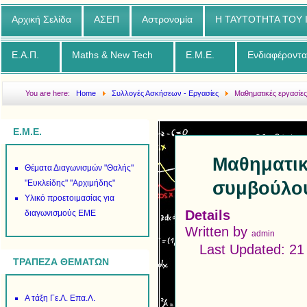
Αρχική Σελίδα
ΑΣΕΠ
Αστρονομία
Η ΤΑΥΤΟΤΗΤΑ ΤΟΥ
Ε.Α.Π.
Maths & New Tech
Ε.Μ.Ε.
Ενδιαφέροντα
You are here:
Home
Συλλογές Ασκήσεων - Εργασίες
Μαθηματικές εργασίες
Πρόδρομου Ελευθερίου
Ε.Μ.Ε.
Μαθηματικ
Θέματα Διαγωνισμών "Θαλής"
συμβούλου
"Ευκλείδης" "Αρχιμήδης"
Υλικό προετοιμασίας για
Details
διαγωνισμούς ΕΜΕ
Written by
admin
Last Updated: 2
ΤΡΑΠΕΖΑ ΘΕΜΑΤΩΝ
Α τάξη Γε.Λ. Επα.Λ.