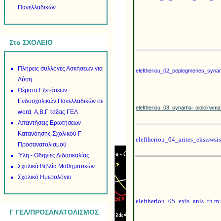
Πανελλαδικών
Στο ΣΧΟΛΕΙΟ
Πλήρεις συλλογές Ασκήσεων για
eleftheriou_02_peplegmenes_synart
Λύση
Θέματα Εξετάσεων
Ενδοσχολικών Πανελλαδικών σε
eleftheriou_03_synartisi_oloklirwma
word. Α,Β,Γ τάξεις ΓΕΛ
Απαντήσεις Ερωτήσεων
Κατανόησης Σχολικού Γ
eleftheriou_04_arites_eksiswsi
Προσανατολισμού
Ύλη - Οδηγίες Διδασκαλίας
Σχολικά Βιβλία Μαθηματικών
Σχολικό Ημερολόγιο
eleftheriou_05_exis_anis_th.m.t
Γ ΓΕΛ/ΠΡΟΣΑΝΑΤΟΛΙΣΜΟΣ