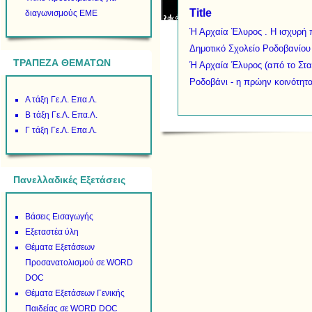
Title
διαγωνισμούς ΕΜΕ
Ή Αρχαία Έλυρος . H ισχυρή π
Δημοτικό Σχολείο Ροδοβανίου
ΤΡΑΠΕΖΑ ΘΕΜΑΤΩΝ
Ή Αρχαία Έλυρος (από το Στ
Ροδοβάνι - η πρώην κοινότητα 
Α τάξη Γε.Λ. Επα.Λ.
Β τάξη Γε.Λ. Επα.Λ.
Γ τάξη Γε.Λ. Επα.Λ.
Πανελλαδικές Εξετάσεις
Βάσεις Εισαγωγής
Εξεταστέα ύλη
Θέματα Εξετάσεων
Προσανατολισμού σε WORD
DOC
Θέματα Εξετάσεων Γενικής
Παιδείας σε WORD DOC