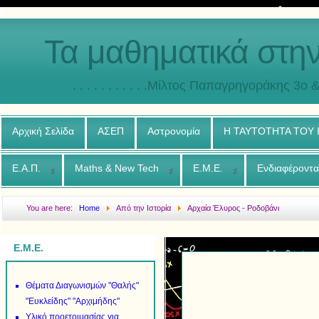
Τα μαθηματικά στη
. . . . . . . . . . .Μίλτος Παπαγρηγοράκης 3o & 4ο
Αρχική Σελίδα
ΑΣΕΠ
Αστρονομία
Η ΤΑΥΤΟΤΗΤΑ ΤΟΥ
Ε.Α.Π.
Maths & New Tech
Ε.Μ.Ε.
Ενδιαφέροντα
You are here:
Home
Από την Ιστορία
Αρχαία Έλυρος - Ροδοβάνι
Ε.Μ.Ε.
Θέματα Διαγωνισμών "Θαλής"
"Ευκλείδης" "Αρχιμήδης"
Υλικό προετοιμασίας για