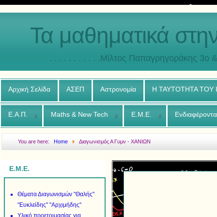
Τα μαθηματικά στη
. . . . . . . . . . .Μίλτος Παπαγρηγοράκης 3o & 4ο
Αρχική Σελίδα
ΑΣΕΠ
Αστρονομία
Η ΤΑΥΤΟΤΗΤΑ ΤΟΥ
Ε.Α.Π.
Maths & New Tech
Ε.Μ.Ε.
Ενδιαφέροντα
You are here:
Home
Διαγωνισμός Α Γυμν - ΧΑΝΙΩΝ
Ε.Μ.Ε.
Θέματα Διαγωνισμών "Θαλής"
"Ευκλείδης" "Αρχιμήδης"
Υλικό προετοιμασίας για