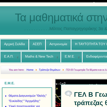
Τα μαθηματικά στη
. . . . . . . . . . .Μίλτος Παπαγρηγοράκης 3o & 4ο
Αρχική Σελίδα
ΑΣΕΠ
Αστρονομία
Η ΤΑΥΤΟΤΗΤΑ ΤΟΥ
Ε.Α.Π.
Maths & New Tech
Ε.Μ.Ε.
Ενδιαφέροντα
You are here:
Home
Τράπεζα Θεμάτων
ΓΕΛ Β Γεωμετρία Τα θέματα και οι 
Ε.Μ.Ε.
ΓΕΛ Β Γεωμ
Θέματα Διαγωνισμών "Θαλής"
τράπεζας 
"Ευκλείδης" "Αρχιμήδης"
Υλικό προετοιμασίας για