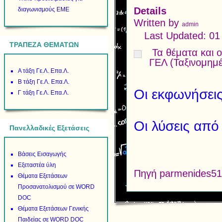
Details
διαγωνισμούς ΕΜΕ
Written by
admin
Last Updated: 0
ΤΡΑΠΕΖΑ ΘΕΜΑΤΩΝ
Τα θέματα και ο
ΓΕΛ (Ταξινομημ
Α τάξη Γε.Λ. Επα.Λ.
Β τάξη Γε.Λ. Επα.Λ.
Oι εκφωνήσει
Γ τάξη Γε.Λ. Επα.Λ.
Oι λύσεις από 
Πανελλαδικές Εξετάσεις
Βάσεις Εισαγωγής
Εξεταστέα ύλη
Πηγή parmenides51
Θέματα Εξετάσεων
Προσανατολισμού σε WORD
DOC
Θέματα Εξετάσεων Γενικής
Παιδείας σε WORD DOC