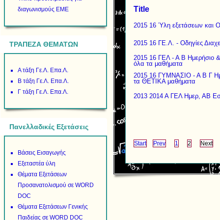
Title
διαγωνισμούς ΕΜΕ
2015 16 Ύλη εξετάσεων και 
2015 16 ΓΕ.Λ. - Οδηγίες Διαχ
ΤΡΑΠΕΖΑ ΘΕΜΑΤΩΝ
2015 16 ΓΕΛ - Α Β Ημερήσιο 
όλα τα μαθήματα
Α τάξη Γε.Λ. Επα.Λ.
2015 16 ΓΥΜΝΑΣΙΟ - Α Β Γ Ημ
Β τάξη Γε.Λ. Επα.Λ.
τα ΘΕΤΙΚΑ μαθήματα
Γ τάξη Γε.Λ. Επα.Λ.
2013 2014 Α ΓΕΛ Ημερ, ΑΒ Ε
Πανελλαδικές Εξετάσεις
Start
Prev
1
2
Next
Βάσεις Εισαγωγής
Εξεταστέα ύλη
Θέματα Εξετάσεων
Προσανατολισμού σε WORD
DOC
Θέματα Εξετάσεων Γενικής
Παιδείας σε WORD DOC