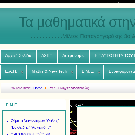
Τα μαθηματικά στη
. . . . . . . . . . .Μίλτος Παπαγρηγοράκης 3o & 4ο
Αρχική Σελίδα
ΑΣΕΠ
Αστρονομία
Η ΤΑΥΤΟΤΗΤΑ ΤΟΥ
Ε.Α.Π.
Maths & New Tech
Ε.Μ.Ε.
Ενδιαφέροντα
You are here:
Home
Ύλη - Οδηγίες Διδασκαλίας
Ε.Μ.Ε.
Θέματα Διαγωνισμών "Θαλής"
"Ευκλείδης" "Αρχιμήδης"
Υλικό προετοιμασίας για