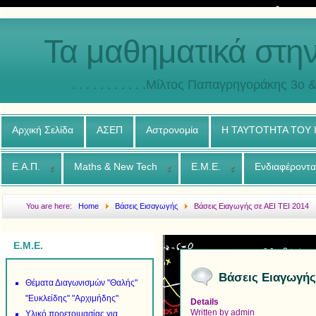
Τα μαθηματικά στη
. . . . . . . . . . .Μίλτος Παπαγρηγοράκης 3o & 4ο
Αρχική Σελίδα
ΑΣΕΠ
Αστρονομία
Η ΤΑΥΤΟΤΗΤΑ ΤΟΥ
Ε.Α.Π.
Maths & New Tech
Ε.Μ.Ε.
Ενδιαφέροντα
You are here:
Home
Βάσεις Εισαγωγής
Βάσεις Ειαγωγής σε ΑΕΙ ΤΕΙ 2014
Ε.Μ.Ε.
Βάσεις Ειαγωγής
Θέματα Διαγωνισμών "Θαλής"
"Ευκλείδης" "Αρχιμήδης"
Details
Written by
admin
Υλικό προετοιμασίας για