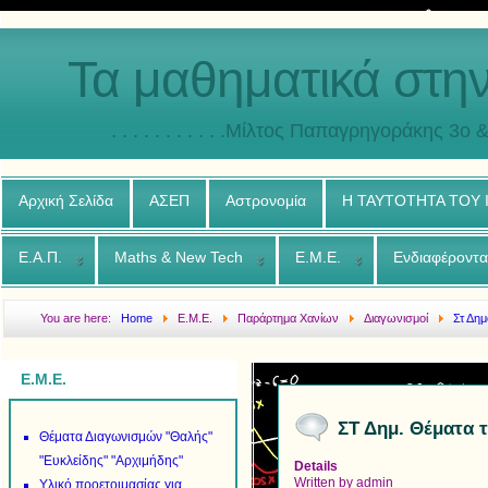
Τα μαθηματικά στη
. . . . . . . . . . .Μίλτος Παπαγρηγοράκης 3o & 4ο
Αρχική Σελίδα
ΑΣΕΠ
Αστρονομία
Η ΤΑΥΤΟΤΗΤΑ ΤΟΥ
Ε.Α.Π.
Maths & New Tech
Ε.Μ.Ε.
Ενδιαφέροντα
You are here:
Home
Ε.Μ.Ε.
Παράρτημα Χανίων
Διαγωνισμοί
Στ Δημ
Χανίων 2001
Ε.Μ.Ε.
ΣΤ Δημ. Θέματα 
Θέματα Διαγωνισμών "Θαλής"
"Ευκλείδης" "Αρχιμήδης"
Details
Written by
admin
Υλικό προετοιμασίας για