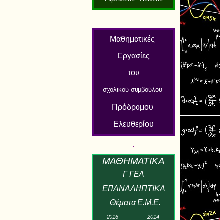
.
Μαθηματικές
Εργασίες
του
σχολικού συμβούλου
Πρόδρομου
Ελευθερίου
.
Μ
ΑΘΗΜΑΤΙΚ
Α
Γ ΓΕΛ
ΕΠΑΝΑΛΗΠΤΙΚΑ
Θέματα Ε.Μ.Ε.
2
01
6
2
01
4