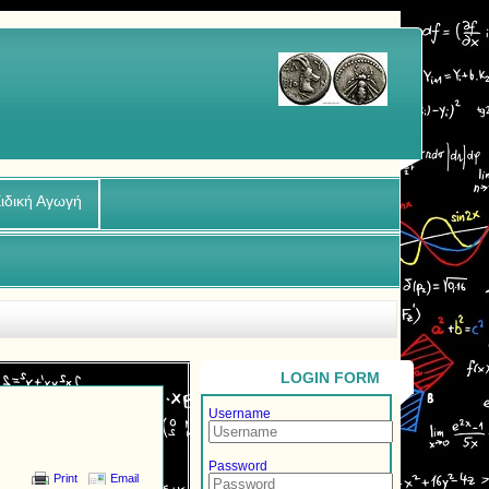
ιδική Αγωγή
LOGIN FORM
Username
Password
Print
Email