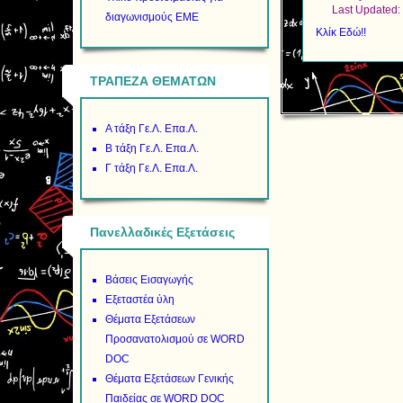
Last Updated:
διαγωνισμούς ΕΜΕ
Κλίκ Εδώ!!
ΤΡΑΠΕΖΑ ΘΕΜΑΤΩΝ
Α τάξη Γε.Λ. Επα.Λ.
Β τάξη Γε.Λ. Επα.Λ.
Γ τάξη Γε.Λ. Επα.Λ.
Πανελλαδικές Εξετάσεις
Βάσεις Εισαγωγής
Εξεταστέα ύλη
Θέματα Εξετάσεων
Προσανατολισμού σε WORD
DOC
Θέματα Εξετάσεων Γενικής
Παιδείας σε WORD DOC