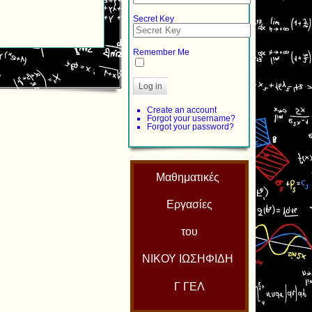
Secret Key
Remember Me
Log in
Create an account
Forgot your username?
Forgot your password?
Μαθηματικές
Εργασίες
του
ΝΙΚΟΥ ΙΩΣΗΦΙΔΗ
Γ ΓΕΛ