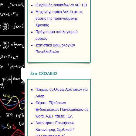
Ο αριθμός εισακτέων σε ΑΕΙ ΤΕΙ
Μηχανογραφικό Δελτίο με τις
βάσεις της προηγούμενης
Χρονιάς
Πρόγραμμα υπολογισμού
μορίων
Στατιστικά Βαθμολογιών
Πανελλαδικών
Στο ΣΧΟΛΕΙΟ
Πλήρεις συλλογές Ασκήσεων για
Λύση
Θέματα Εξετάσεων
Ενδοσχολικών Πανελλαδικών σε
word. Α,Β,Γ τάξεις ΓΕΛ
Απαντήσεις Ερωτήσεων
Κατανόησης Σχολικού Γ