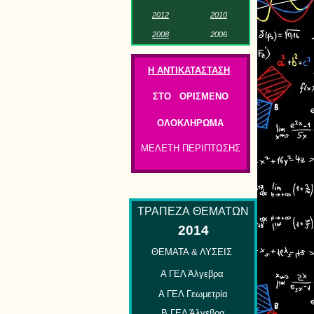
201
2
2
01
0
2
0
0
8
2
00
6
Η ΑΝΤΙΚΑΤΑΣΤΑΣΗ
ΣΤΟ ΟΡΙΣΜΕΝΟ
ΟΛΟΚΛΗΡΩΜΑ
ΜΕΛΕΤΗ ΠΕΡΙΠΤΩΣΗΣ
ΤΡΑΠΕΖΑ
ΘΕΜΑΤΩΝ
2014
ΘΕΜΑΤΑ & ΛΥΣΕΙΣ
Α ΓΕΛ Άλγεβρα
Α ΓΕΛ Γεωμετρία
Β ΓΕΛ Άλγεβρα