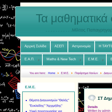
Τα μαθηματικά 
. . . . . . . . . . .Μίλτος Παπαγρηγορ
Αρχική Σελίδα
ΑΣΕΠ
Αστρονομία
Η ΤΑΥΤ
Ε.Α.Π.
Maths & New Tech
Ε.Μ.Ε.
You are here:
Home
Ε.Μ.Ε.
Παράρτημα Χανίων
Διαγω
Χανίων 2007
Ε.Μ.Ε.
ΣΤ Δημ
Θέματα Διαγωνισμών "Θαλής"
"Ευκλείδης" "Αρχιμήδης"
Details
Written by
admin
Υλικό προετοιμασίας για