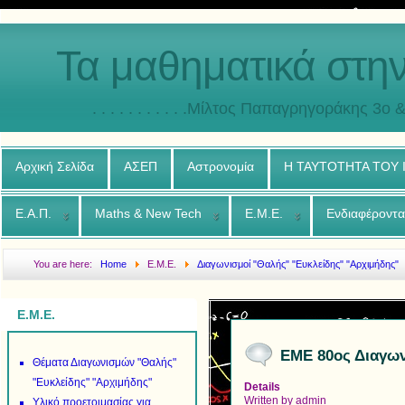
Τα μαθηματικά στη
. . . . . . . . . . .Μίλτος Παπαγρηγοράκης 3o & 4ο
Αρχική Σελίδα
ΑΣΕΠ
Αστρονομία
Η ΤΑΥΤΟΤΗΤΑ ΤΟΥ
Ε.Α.Π.
Maths & New Tech
Ε.Μ.Ε.
Ενδιαφέροντα
You are here:
Home
Ε.Μ.Ε.
Διαγωνισμοί "Θαλής" "Ευκλείδης" "Αρχιμήδης"
Θέματα & Λύσεις
Ε.Μ.Ε.
ΕΜΕ 80ος Διαγων
Θέματα Διαγωνισμών "Θαλής"
"Ευκλείδης" "Αρχιμήδης"
Details
Written by
admin
Υλικό προετοιμασίας για