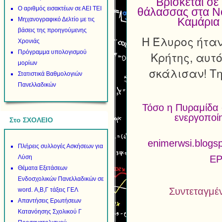
Βρίσκεται σε
Ο αριθμός εισακτέων σε ΑΕΙ ΤΕΙ
θάλασσας στα Ν
Μηχανογραφικό Δελτίο με τις
Καμάρια 
βάσεις της προηγούμενης
Η Έλυρος ήταν
Χρονιάς
Πρόγραμμα υπολογισμού
Κρήτης, αυτό
μορίων
σκάλισαν! Τη
Στατιστικά Βαθμολογιών
Πανελλαδικών
Τόσο η Πυραμίδα 
ενεργοποί
Στο ΣΧΟΛΕΙΟ
enimerwsi.blog
Πλήρεις συλλογές Ασκήσεων για
Λύση
ΕΡ
Θέματα Εξετάσεων
Ενδοσχολικών Πανελλαδικών σε
Συντεταγμέ
word. Α,Β,Γ τάξεις ΓΕΛ
Απαντήσεις Ερωτήσεων
Κατανόησης Σχολικού Γ