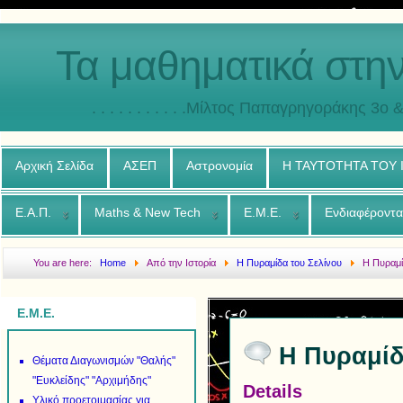
Τα μαθηματικά στη
. . . . . . . . . . .Μίλτος Παπαγρηγοράκης 3o & 4ο
Αρχική Σελίδα
ΑΣΕΠ
Αστρονομία
Η ΤΑΥΤΟΤΗΤΑ ΤΟΥ
Ε.Α.Π.
Maths & New Tech
Ε.Μ.Ε.
Ενδιαφέροντα
You are here:
Home
Από την Ιστορία
Η Πυραμίδα του Σελίνου
Η Πυραμί
Ε.Μ.Ε.
Η Πυραμίδ
Θέματα Διαγωνισμών "Θαλής"
"Ευκλείδης" "Αρχιμήδης"
Details
Υλικό προετοιμασίας για