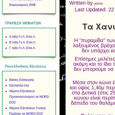
Written by
admin
διαγωνισμούς ΕΜΕ
Last Updated: 2
Τα Χανι
ΤΡΑΠΕΖΑ ΘΕΜΑΤΩΝ
Α τάξη Γε.Λ. Επα.Λ.
Η "πυραμίδα" των
Β τάξη Γε.Λ. Επα.Λ.
λαξευμένος βράχος
Γ τάξη Γε.Λ. Επα.Λ.
δεν υπάρχει κ
Επίσημες μελέτες
ακόμη και το ίδιο
Πανελλαδικές Εξετάσεις
δεν μπορούμε να 
Βάσεις Εισαγωγής
Μέσα στον κώνο έχ
Εξεταστέα ύλη
και ύψος 1,40μ περί
Θέματα Εξετάσεων
στα Δυτικά (στις 2
Προσανατολισμού σε WORD
κώνου είναι περί
δάπεδο του θαλάμου
DOC
Θέματα Εξετάσεων Γενικής
Παιδείας σε WORD DOC