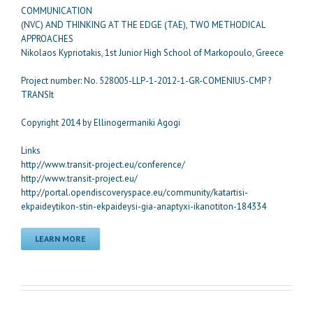
COMMUNICATION
(NVC) AND THINKING AT THE EDGE (TAE), TWO METHODICAL
APPROACHES
Nikolaos Kypriotakis, 1st Junior High School of Markopoulo, Greece
Project number: No. 528005-LLP-1-2012-1-GR-COMENIUS-CMP ?
TRANSIt
Copyright 2014 by Ellinogermaniki Agogi
Links
http://www.transit-project.eu/conference/
http://www.transit-project.eu/
http://portal.opendiscoveryspace.eu/community/katartisi-
ekpaideytikon-stin-ekpaideysi-gia-anaptyxi-ikanotiton-184334
LEARN MORE