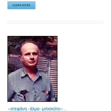
LEARN MORE
«στεφάνη-άλμα-μπισκότο» …