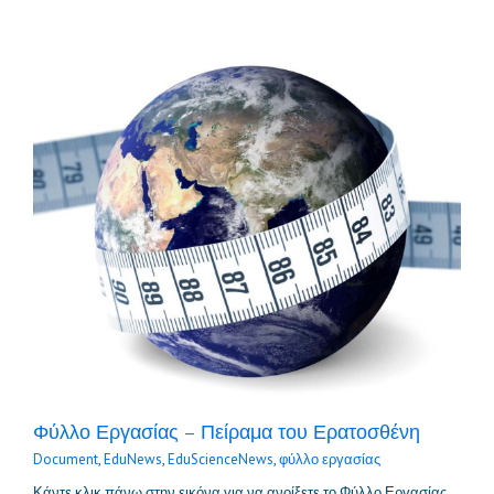
Φύλλο Εργασίας – Πείραμα του Ερατοσθένη
Document
,
EduNews
,
EduScienceNews
,
φύλλο εργασίας
Κάντε κλικ πάνω στην εικόνα για να ανοίξετε το Φύλλο Εργασίας