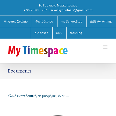
1ο Γυμνάσιο Μαρκόπουλου
+302299025207
|
nikoskypriotakis@gmail.com
Ψηφιακό Σχολείο
Φωτόδεντρο
my SchoolBlog
ΔΔΕ Αν. Αττικής
e-classes
ODS
focusing
Documents
Υλικό εκπαιδευτικό, σε μορφή κειμένου …