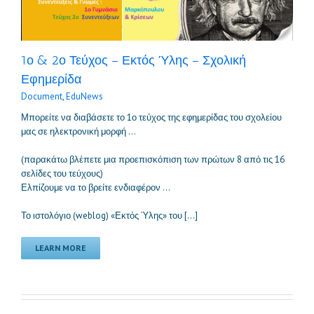
1ο & 2ο Τεύχος – Εκτός Ύλης – Σχολική
Εφημερίδα
Document
,
EduNews
Μπορείτε να διαβάσετε το 1ο τεύχος της εφημερίδας του σχολείου
μας σε ηλεκτρονική μορφή …
(παρακάτω βλέπετε μια προεπισκόπιση των πρώτων 8 από τις 16
σελίδες του τεύχους)
Ελπίζουμε να το βρείτε ενδιαφέρον …
Το ιστολόγιο (weblog) «Εκτός Ύλης» του […]
LEARN MORE