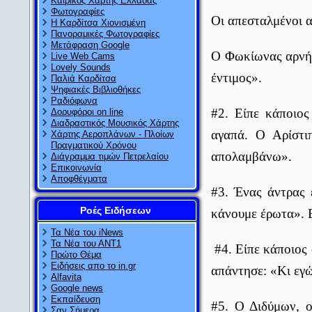
Καιρικός Χάρτης Ελλάδας
Φωτογραφίες
Οι απεσταλμένοι α
Η Καρδίτσα Χιονισμένη
Πανοραμικές Φωτογραφίες
Μετάφραση Google
Ο Φωκίωνας αρνήθη
Live Web Cams
Lovely Sounds
έντιμος».
Παλιά Καρδίτσα
Ψηφιακές Βιβλιοθήκες
Ραδιόφωνα
#2. Είπε κάποιος
Δορυφόροι on line
Διαδραστικός Μουσικός Χάρτης
αγαπά. Ο Αρίστι
Χάρτης Αεροπλάνων - Πλοίων
Πραγματικού Χρόνου
απολαμβάνω».
Διάγραμμα τιμών Πετρελαίου
Επικοινωνία
Αποφθέγματα
#3. Ένας άντρας 
Ροές Ειδήσεων
κάνουμε έρωτα». Ε
Τα Νέα του iNews
Τα Νέα του ΑΝΤ1
#4. Είπε κάποιος
Πρώτο Θέμα
Ειδήσεις απο το in.gr
απάντησε: «Κι εγώ
Alfavita
Google news
Εκπαίδευση
#5. Ο Διδύμων, ο
Σαν Σήμερα