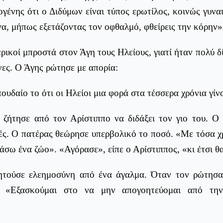
ιογένης ότι ο Διδύμων είναι τύπος ερωτίλος, κοινώς γυναι
, μήπως εξετάζοντας τον οφθαλμό, φθείρεις την κόρην»
ρικοί μπροστά στον Άγη τους Ηλείους, γιατί ήταν πολύ δί
ες. Ο Άγης ρώτησε με απορία:
ουδαίο το ότι οι Ηλείοι μια φορά στα τέσσερα χρόνια γίνο
 ζήτησε από τον Αρίστιππο να διδάξει τον γιο του. Ο
ές. Ο πατέρας θεώρησε υπερβολικό το ποσό. «Με τόσα χρ
σω ένα ζώο». «Αγόρασε», είπε ο Αρίστιππος, «κι έτσι θα
ητούσε ελεημοσύνη από ένα άγαλμα. Όταν τον ρώτησαν
ε: «Εξασκούμαι στο να μην απογοητεύομαι από την