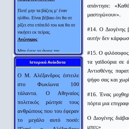
Ποτέ μην τα βάζεις μ' έναν
απάντησε: «Καθ
ηλίθιο. Είναι βέβαιο ότι θα σε
μαστιγώνουν».
ρίξει στο επίπεδό του και θα σε
νικήσει εκ πείρας.
#14. Ο Διογένης β
Ανώνυμος
αυτήν δεν κάρφωσε
Μην έχεις το άγχος της
τελειότητας. Δεν πρόκειται να την
#15. Ο φιλόσοφος
φτάσεις ποτέ.
τα γαϊδούρια σε 
Ιστορικά Ανέκδοτα
Salvador Dali
Ο Μ. Αλέξανδρος έστειλε
Αντισθένης παρα
Αυτός που δεν κάνει λάθη,
στο Φωκίωνα 100
ψήφο σας και χωρί
συνήθως δεν κάνει τίποτα.
τάλαντα. Ο Αθηναίος
Edward John Phelps
#16. Ένας μοχθηρ
πολιτικός ρώτησε τους
Πάντα να συγχωρείς τους
πόρτα μια επιγραφ
ανθρώπους που του έφεραν
εχθρούς σου. Δεν υπάρχει τίποτα
το μεγάλο αυτό ποσό:
χειρότερο για αυτούς.
Ο Διογένης διάβα
“Γιατί ο Αλέξανδρος
Oscar Wilde
μπει;»