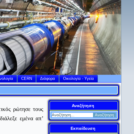
νολογία
CERN
Διάφορα
Οικολογία - Υγεία
Αναζήτηση
ικός ρώτησε τους
διάλεξε εμένα απ’
Εκπαίδευση