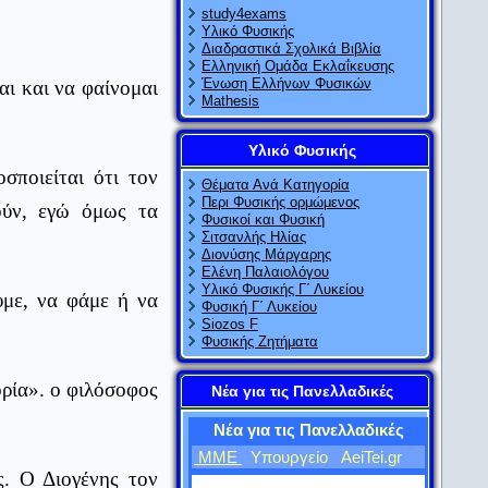
study4exams
Υλικό Φυσικής
Διαδραστικά Σχολικά Βιβλία
Ελληνική Ομάδα Εκλαΐκευσης
Ένωση Ελλήνων Φυσικών
αι και να φαίνομαι
Mathesis
Υλικό Φυσικής
σποιείται ότι τον
Θέματα Ανά Κατηγορία
Περι Φυσικής ορμώμενος
ούν, εγώ όμως τα
Φυσικοί και Φυσική
Σιτσανλής Ηλίας
Διονύσης Μάργαρης
Ελένη Παλαιολόγου
Υλικό Φυσικής Γ΄ Λυκείου
υμε, να φάμε ή να
Φυσική Γ΄ Λυκείου
Siozos F
Φυσικής Ζητήματα
ορία». ο φιλόσοφος
Νέα για τις Πανελλαδικές
Νέα για τις Πανελλαδικές
ΜΜΕ
Υπουργείο
AeiTei.gr
ς. Ο Διογένης τον