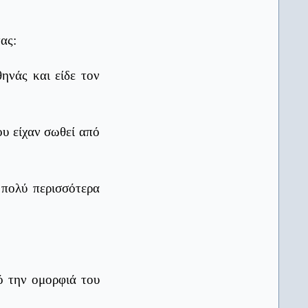
ΤΑ ΝΕΑ gr
13/04/2026
Σχολεία: Αντίστροφη μέτρηση για
τη λήξη των μαθημάτων,
ας:
Πανελλαδικές προ των πυλών
AlfaVita
12/04/2026
ηνάς και είδε τον
Πανελλαδικές εξετάσεις: Άνοδος
των βάσεων στο 61,5% των
τμημάτων – Πού αυξήθηκαν και
πού υποχώρησαν
υ είχαν σωθεί από
AlfaVita
12/04/2026
Πανελλήνιες 2026: Το πρόγραμμα
και οι εγκύκλιοι για ΓΕΛ και ΕΠΑΛ
 πολύ περισσότερα
AlfaVita
12/04/2026
Το άγχος των Πανελλαδικών δεν
είναι μόνο οι εξετάσεις – είναι και
οι προσδοκίες των γονιών
AlfaVita
11/04/2026
Πανελλήνιες 2026: Ο τρόπος
εξέτασης και αξιολόγησης των
πό την ομορφιά του
Ειδικών Μαθημάτων
ΚΟΙΝΗ ΓΝΩΜΗ (Κυκλάδες)