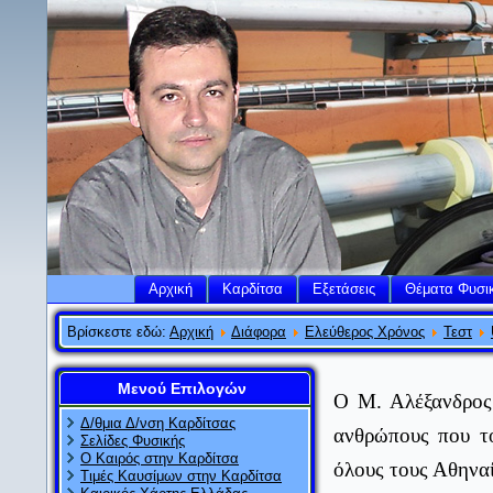
Αρχική
Καρδίτσα
Εξετάσεις
Θέματα Φυσι
Βρίσκεστε εδώ:
Αρχική
Διάφορα
Ελεύθερος Χρόνος
Τεστ
Μενού Επιλογών
Ο Μ. Αλέξανδρος
Δ/θμια Δ/νση Καρδίτσας
ανθρώπους που το
Σελίδες Φυσικής
Ο Καιρός στην Καρδίτσα
όλους τους Αθηναί
Τιμές Καυσίμων στην Καρδίτσα