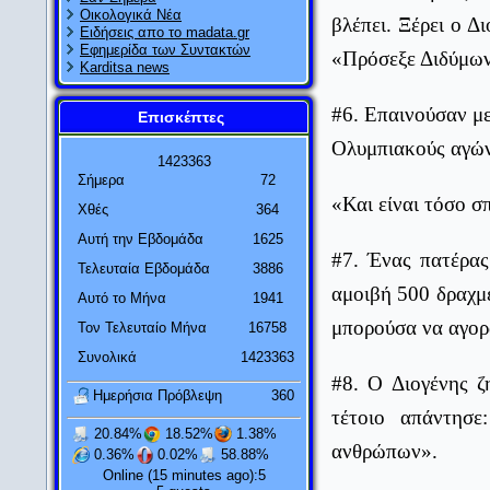
Οικολογικά Νέα
βλέπει. Ξέρει ο Δ
Ειδήσεις απο το madata.gr
Εφημερίδα των Συντακτών
«Πρόσεξε Διδύμωνα
Karditsa news
#6. Επαινούσαν με
Επισκέπτες
Ολυμπιακούς αγών
1
4
2
3
3
6
3
Σήμερα
72
«Και είναι τόσο σπ
Χθές
364
Αυτή την Εβδομάδα
1625
#7. Ένας πατέρας
Τελευταία Εβδομάδα
3886
αμοιβή 500 δραχμ
Αυτό το Μήνα
1941
μπορούσα να αγορά
Τον Τελευταίο Μήνα
16758
Συνολικά
1423363
#8. Ο Διογένης ζ
Ημερήσια Πρόβλεψη
360
τέτοιο απάντησ
20.84%
18.52%
1.38%
ανθρώπων».
0.36%
0.02%
58.88%
Online (15 minutes ago):5