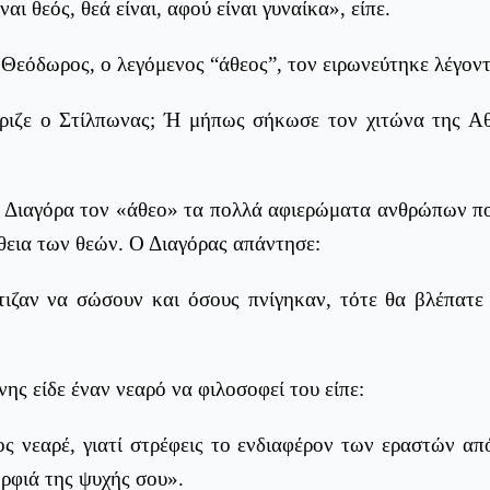
ναι θεός, θεά είναι, αφού είναι γυναίκα», είπε.
Θεόδωρος, ο λεγόμενος “άθεος”, τον ειρωνεύτηκε λέγοντ
ιζε ο Στίλπωνας; Ή μήπως σήκωσε τον χιτώνα της Αθ
ν Διαγόρα τον «άθεο» τα πολλά αφιερώματα ανθρώπων πο
θεια των θεών. Ο Διαγόρας απάντησε:
τιζαν να σώσουν και όσους πνίγηκαν, τότε θα βλέπατε
νης είδε έναν νεαρό να φιλοσοφεί του είπε:
ος νεαρέ, γιατί στρέφεις το ενδιαφέρον των εραστών α
ρφιά της ψυχής σου».