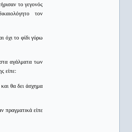
13/04/2026
τήρισαν το γεγονός
Αντίστροφη μέτρηση για τη λήξη
ικαιολόγητο τον
των μαθημάτων και την έναρξη
των Πανελλαδικών
AlfaVita
13/04/2026
Πανελλαδικές - Οι παραδοξότητες
αι όχι το φίδι γύρω
του μηχανογραφικού: Η
χαρτογράφηση του παράλογου
χωρίς Πυξίδα
AlfaVita
13/04/2026
 στα αγάλματα των
Πανελλαδικές εξετάσεις: Ένα
σύστημα που δεν εμπιστεύεται το
ς είπε:
σχολείο
AlfaVita
13/04/2026
 και θα δει άσχημα
Πανελλαδικές: Είναι πράγματι το
φροντιστήριο το «κλειδί» της
επιτυχίας;
naftemporiki.gr
13/04/2026
ν πραγματικά είπε
Στην τελική ευθεία για τις
Πανελλαδικές Εξετάσεις – Πότε
κλείνουν για το καλοκαίρι
Δημοτικά, Γυμνάσια και Λύκεια