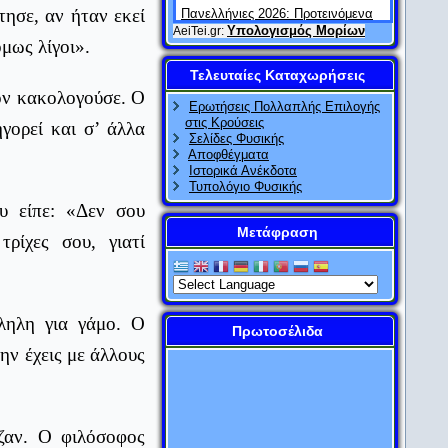
ησε, αν ήταν εκεί
Πανελλήνιες 2026: Προτεινόμενα
θέματα και απαντήσεις στα
Υπολογισμός Μορίων
AeiTei.gr:
μως λίγοι».
Μαθηματικά
Τελευταίες Καταχωρήσεις
AlfaVita
20/04/2026
ον κακολογούσε. Ο
Πανελλαδικές εξετάσεις: Ένας
Ερωτήσεις Πολλαπλής Επιλογής
μήνας πριν – τι αξίζει (και τι όχι)
στις Κρούσεις
γορεί και σ’ άλλα
Σελίδες Φυσικής
AlfaVita
19/04/2026
Αποφθέγματα
Πανελλήνιες 2026: Προτεινόμενα
Ιστορικά Ανέκδοτα
θέματα και απαντήσεις στην
Τυπολόγιο Φυσικής
Οικονομία
υ είπε: «Δεν σου
Μετάφραση
AlfaVita
18/04/2026
ρίχες σου, γιατί
Πανελλαδικές 2026: Προτεινόμενα
θέματα και απαντήσεις στην
Ιστορία
AlfaVita
18/04/2026
ληλη για γάμο. Ο
Πρωτοσέλιδα
Πανελλήνιες 2026: Μέσα στα
ην έχεις με άλλους
Βαθμολογικά Κέντρα – Η
«αθέατη» καρδιά των εξετάσεων
AlfaVita
18/04/2026
Πανελλήνιες: Τα θέματα στην
ζαν. Ο φιλόσοφος
έκθεση την τελευταία 10ετία