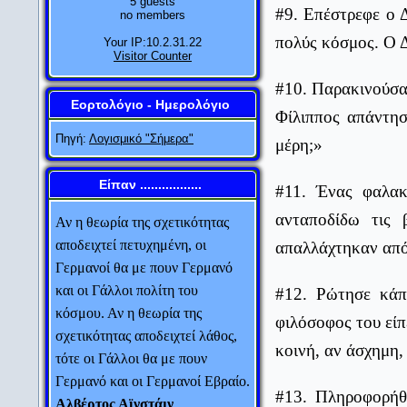
5 guests
#9. Επέστρεφε ο 
no members
πολύς κόσμος. Ο 
Your IP:10.2.31.22
Visitor Counter
#10. Παρακινούσα
Εορτολόγιο - Ημερολόγιο
Φίλιππος απάντησ
Πηγή:
Λογισμικό "Σήμερα"
μέρη;»
Είπαν .................
#11. Ένας φαλακ
Αν η θεωρία της σχετικότητας
αποδειχτεί πετυχημένη, οι
ανταποδίδω τις 
Γερμανοί θα με πουν Γερμανό
απαλλάχτηκαν από
και οι Γάλλοι πολίτη του
κόσμου. Αν η θεωρία της
#12. Ρώτησε κάπ
σχετικότητας αποδειχτεί λάθος,
φιλόσοφος του είπ
τότε οι Γάλλοι θα με πουν
κοινή, αν άσχημη,
Γερμανό και οι Γερμανοί Εβραίο.
Αλβέρτος Αϊνστάιν
#13. Πληροφορήθ