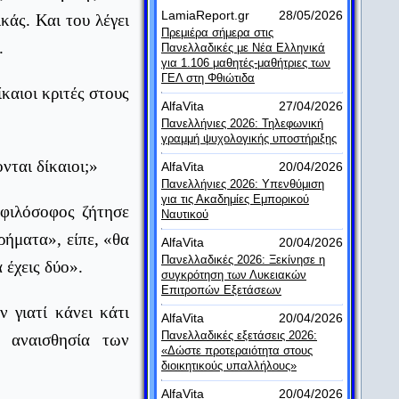
LamiaReport.gr
28/05/2026
κάς. Και του λέγει
Πρεμιέρα σήμερα στις
.
Πανελλαδικές με Νέα Ελληνικά
για 1.106 μαθητές-μαθήτριες των
ΓΕΛ στη Φθιώτιδα
καιοι κριτές στους
AlfaVita
27/04/2026
Πανελλήνιες 2026: Τηλεφωνική
γραμμή ψυχολογικής υποστήριξης
νται δίκαιοι;»
AlfaVita
20/04/2026
Πανελλήνιες 2026: Υπενθύμιση
για τις Ακαδημίες Εμπορικού
 φιλόσοφος ζήτησε
Ναυτικού
ήματα», είπε, «θα
AlfaVita
20/04/2026
Πανελλαδικές 2026: Ξεκίνησε η
 έχεις δύο».
συγκρότηση των Λυκειακών
Επιτροπών Εξετάσεων
 γιατί κάνει κάτι
AlfaVita
20/04/2026
Πανελλαδικές εξετάσεις 2026:
 αναισθησία των
«Δώστε προτεραιότητα στους
διοικητικούς υπαλλήλους»
AlfaVita
20/04/2026