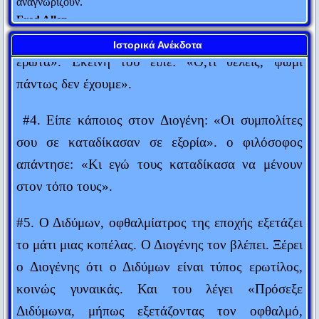
#3. Ένας άντρας είπε στην ερωτομανή γυναίκα
Fred Allen
του: «Τι θέλεις να κάνουμε, να φάμε ή να κάνουμε
Υπάρχουν μόνο δύο τρόποι για να πεις την πλήρη αλήθεια:
Ιστορικά Ανέκδοτα
έρωτα». Εκείνη του είπε: «Ό,τι θέλεις, ψωμί
ανώνυμα και μεταθανάτια.
Thomas Sowell
πάντως δεν έχουμε».
Ό,τι σπείρεις θα θερίσεις.
#4. Είπε κάποιος στον Διογένη: «Οι συμπολίτες
Πράξεις Αποστόλων
σου σε καταδίκασαν σε εξορία». ο φιλόσοφος
Δημοσιογράφος είναι αυτός που, εκ των υστέρων, ξέρει τα
απάντησε: «Κι εγώ τους καταδίκασα να μένουν
πάντα εκ των προτέρων.
στον τόπο τους».
Karl Kraus
H αποταμίευση είναι πολύ ωραίο πράγμα. Ειδικά όταν οι
#5. Ο Διδύμων, οφθαλμίατρος της εποχής εξετάζει
γονείς σου το έχουν κάνει για σένα.
το μάτι μιας κοπέλας. Ο Διογένης τον βλέπει. Ξέρει
Winston Churchill
ο Διογένης ότι ο Διδύμων είναι τύπος ερωτίλος,
Κι όμως κινείται!
κοινώς γυναικάς. Και του λέγει «Πρόσεξε
Γαλιλαίος (εννοώντας τη γη)
Διδύμωνα, μήπως εξετάζοντας τον οφθαλμό,