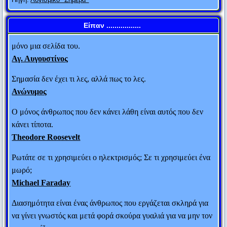
ανθρώπους που του έφεραν το μεγάλο αυτό ποσό:
Άλμπερτ Αϊνστάιν
“Γιατί ο Αλέξανδρος διάλεξε εμένα απ’ όλους τους
Είπαν .................
Ο κόσμος είναι ένα βιβλίο. Όσοι δεν ταξιδεύουν διαβάζουν
Αθηναίους για να μου χαρίσει 100 τάλαντα; “
μόνο μια σελίδα του.
Αγ. Αυγουστίνος
Οι απεσταλμένοι απάντησαν: «Γιατί μόνο εσένα
Σημασία δεν έχει τι λες, αλλά πως το λες.
θεωρεί έντιμο άνθρωπο».
Ανώνυμος
Ο Φωκίωνας αρνήθηκε το δώρο λέγοντας: «Ας μ’
Ο μόνος άνθρωπος που δεν κάνει λάθη είναι αυτός που δεν
κάνει τίποτα.
αφήσει λοιπόν και να είμαι και να φαίνομαι
Theodore Roosevelt
έντιμος».
Ρωτάτε σε τι χρησιμεύει ο ηλεκτρισμός; Σε τι χρησιμεύει ένα
#2. Είπε κάποιος στον Αρίστιππο ότι η Λαΐδα δεν
μωρό;
Michael Faraday
τον αγαπά, αλλά προσποιείται ότι τον αγαπά. Ο
Αρίστιππος απάντησε: «Ούτε το κρασί ή το ψάρι
Διασημότητα είναι ένας άνθρωπος που εργάζεται σκληρά για
με αγαπούν, εγώ όμως τα απολαμβάνω».
να γίνει γνωστός και μετά φορά σκούρα γυαλιά για να μην τον
αναγνωρίζουν.