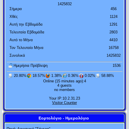
Πολιτική είναι η τέχνη του να μοιράζεις μια πίτα με τέτοιο
1
4
2
5
8
3
2
Σήμερα
456
τρόπο ώστε να πιστεύει ο καθένας ότι έχει πάρει το
Χθές
1124
μεγαλύτερο κομμάτι.
Ludwic Erhard
Αυτή την Εβδομάδα
1291
Τελευταία Εβδομάδα
2803
Ο κύβος ερρίφθη.
Αυτό το Μήνα
4410
Ιούλιος Καίσαρ
Τον Τελευταίο Μήνα
16758
Η εμπειρία είναι μια χτένα που σου δίνει η ζωή αφού όμως
Συνολικά
1425832
έχεις χάσει τα μαλλιά σου.
Ημερήσια Πρόβλεψη
1536
Judith Stern
20.80%
18.57%
1.38%
0.36%
0.02%
58.88%
Πενία τέχνας κατεργάζεται.
Online (15 minutes ago):4
4 guests
Θεόκριτος
no members
Your IP:10.2.31.23
Αυτός που μιλάει δεν ξέρει. Αυτός που ξέρει δεν μιλάει.
Visitor Counter
Λάο Τσε
Δύο πράγματα είναι αιώνια: Το σύμπαν και η ανοησία των
Εορτολόγιο - Ημερολόγιο
Ο Μ. Αλέξανδρος έστειλε στο Φωκίωνα 100
ανθρώπων... Αν και για το σύμπαν, έχω αρχίσει τελευταία να
τάλαντα. Ο Αθηναίος πολιτικός ρώτησε τους
Πηγή:
Λογισμικό "Σήμερα"