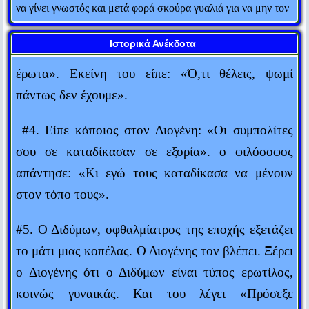
αναγνωρίζουν.
#3. Ένας άντρας είπε στην ερωτομανή γυναίκα
Fred Allen
του: «Τι θέλεις να κάνουμε, να φάμε ή να κάνουμε
Ιστορικά Ανέκδοτα
Υπάρχουν μόνο δύο τρόποι για να πεις την πλήρη αλήθεια:
έρωτα». Εκείνη του είπε: «Ό,τι θέλεις, ψωμί
ανώνυμα και μεταθανάτια.
πάντως δεν έχουμε».
Thomas Sowell
Ό,τι σπείρεις θα θερίσεις.
#4. Είπε κάποιος στον Διογένη: «Οι συμπολίτες
Πράξεις Αποστόλων
σου σε καταδίκασαν σε εξορία». ο φιλόσοφος
Δημοσιογράφος είναι αυτός που, εκ των υστέρων, ξέρει τα
απάντησε: «Κι εγώ τους καταδίκασα να μένουν
πάντα εκ των προτέρων.
στον τόπο τους».
Karl Kraus
#5. Ο Διδύμων, οφθαλμίατρος της εποχής εξετάζει
H αποταμίευση είναι πολύ ωραίο πράγμα. Ειδικά όταν οι
το μάτι μιας κοπέλας. Ο Διογένης τον βλέπει. Ξέρει
γονείς σου το έχουν κάνει για σένα.
Winston Churchill
ο Διογένης ότι ο Διδύμων είναι τύπος ερωτίλος,
κοινώς γυναικάς. Και του λέγει «Πρόσεξε
Κι όμως κινείται!
Γαλιλαίος (εννοώντας τη γη)
Διδύμωνα, μήπως εξετάζοντας τον οφθαλμό,