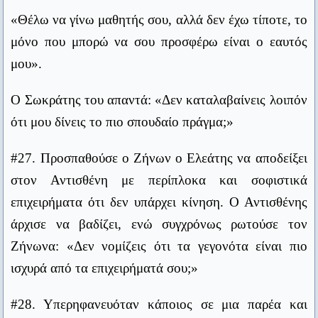
πλοίο ανατράπηκε. Όλοι προσπαθούσαν να σωθούν
«Θέλω να γίνω μαθητής σου, αλλά δεν έχω τίποτε, το
κολυμπώντας, ο Αθηναίος όμως έχανε τον καιρό
Η γλώσσα λανθάνουσα τ' αληθή λέγει.
μόνο που μπορώ να σου προσφέρω είναι ο εαυτός
του καλώντας τη θεά Αθηνά σε βοήθεια. Ένας από
Μένανδρος
μου».
τους ναυαγούς, που κολυμπούσε κοντά του, του
Υπάρχουν δύο ειδών άνθρωποι: οι καλοί και οι κακοί. Οι
είπε:
καλοί κοιμούνται καλύτερα, αλλά οι κακοί φαίνεται ότι
Ο Σωκράτης του απαντά: «Δεν καταλαβαίνεις λοιπόν
περνούν καλύτερα ξύπνιοι.
ότι μου δίνεις το πιο σπουδαίο πράγμα;»
«Συν Αθηνά και χείρα κίνει» (Φώναζε την Αθηνά,
Γούντι Άλεν
μα κούνα και τα χέρια σου).
Καλύτερα να σε φθονούν παρά να σε λυπούνται.
#27. Προσπαθούσε ο Ζήνων ο Ελεάτης να αποδείξει
Πίνδαρος
στον Αντισθένη με περίπλοκα και σοφιστικά
#30. Όταν είδε ο Διογένης κρατικούς ταμίες να
επιχειρήματα ότι δεν υπάρχει κίνηση. Ο Αντισθένης
Οι μεγάλοι είναι μεγάλοι μόνο επειδή εμείς είμαστε
έχουν πιάσει κάποιον που είχε κλέψει ένα
γονατιστοί.
άρχισε να βαδίζει, ενώ συγχρόνως ρωτούσε τον
μπουκάλι, παρατήρησε: «Οι μεγάλοι κλέφτες έχουν
Pierre Joseph Proudhon
Ζήνωνα: «Δεν νομίζεις ότι τα γεγονότα είναι πιο
συλλάβει το μικρό κλέφτη».
Έρως ανίκατε μάχαν.
ισχυρά από τα επιχειρήματά σου;»
Σοφοκλής
#31. Ρώτησε κάποιος το Διογένη ποιας πόλης είναι
#28. Υπερηφανευόταν κάποιος σε μια παρέα και
πολίτης κι αυτός απάντησε: «Είμαι πολίτης του
Ένα ποτήρι με νερό μέχρι τη μέση, ο απαισιόδοξος το βλέπει