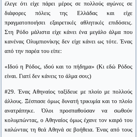
έλεγε ότι είχε πάρει μέρος σε πολλούς αγώνες σε
κόσμου».
μισοάδειο και ο απαισιόδοξος μισογεμάτο.
διάφορες πόλεις της Ελλάδας και είχε
Διεθνής παροιμία
#32. Η Ξανθίππη λέει στο Σωκράτη: «Άδικα σε
πραγματοποιήσει εξαιρετικές αθλητικές επιδόσεις.
Η επανάληψις είναι μήτηρ της μαθήσεως.
καταδίκασαν σε θάνατο».
Στη Ρόδο μάλιστα είχε κάνει ένα μεγάλο άλμα που
Ανώνυμος
κανένας Ολυμπιονίκης δεν είχε κάνει ως τότε. Ένας
Σπεύδε βραδέως.
Κι ο Σωκράτης:
από την παρέα του είπε:
Πυθαγόρας
«Αλίμονο κι αν η καταδίκη μου ήταν δίκαιη».
Έχω δώσει εντολές να με ξυπνούν οποιαδήποτε ώρα σε
«Ιδού η Ρόδος, ιδού και το πήδημα» (Κι εδώ Ρόδος
περίπτωση κρίσης, ακόμη κι αν είμαι σε υπουργικό
είναι. Γιατί δεν κάνεις το άλμα σου;)
#33. Ο Πλάτωνας επέπληξε κάποιον γιατί έπαιζε
συμβούλιο.
κύβους. Εκείνος δικαιολογήθηκε: «Τα ποσά που
Ρόναλντ Ρήγκαν
#29. Ένας Αθηναίος ταξίδευε με πλοίο με πολλούς
παίζω στο παιχνίδι είναι ασήμαντα».
Αξία έχει η συμμετοχή και όχι η νίκη.
άλλους. Ξέσπασε όμως δυνατή τρικυμία και το πλοίο
Πιέρ ντε Κουμπερντέν
ανατράπηκε. Όλοι προσπαθούσαν να σωθούν
Ο Πλάτωνας του παρατήρησε: «Η συνήθεια όμως
κολυμπώντας, ο Αθηναίος όμως έχανε τον καιρό του
Ο πρώτος είναι πρώτος και ο δεύτερος δεν είναι τίποτα.
να παίζεις δεν είναι καθόλου κάτι ασήμαντο».
Αμερικανικό αθλητικό ρητό
καλώντας τη θεά Αθηνά σε βοήθεια. Ένας από τους
#34. Ρώτησαν τον Διογένη: «Γιατί οι αθλητές είναι