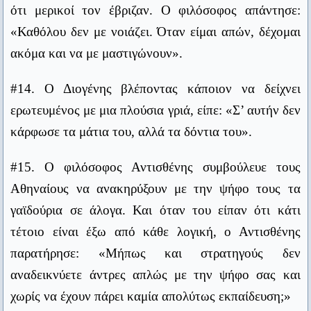
Ρήγας Φεραίος
ότι μερικοί τον έβριζαν. Ο φιλόσοφος απάντησε:
άσχημα λόγια γι’ αυτόν. Ο Σωκράτης απάντησε:
Εκεί που ανοίγει ένα σχολείο, κλείνει μια φυλακή.
«Καθόλου δεν με νοιάζει. Όταν είμαι απών, δέχομαι
Βίκτωρ Ουγκώ
ακόμα και να με μαστιγώνουν».
«Καθόλου παράδοξο. Ποτέ του δεν έμαθε να λέει
Δώσε στον άνθρωπο ένα ψάρι και θα τον χορτάσεις μια φορά.
καλά λόγια».
#14. Ο Διογένης βλέποντας κάποιον να δείχνει
Μάθε τον να πιάνει ψάρια και θα είναι χορτασμένος σε όλη
ερωτευμένος με μια πλούσια γριά, είπε: «Σ’ αυτήν δεν
του τη ζωή.
#19. Σε κάποιον που έλεγε ότι η ζωή είναι άσχημη,
Μαϊμωνίδης
κάρφωσε τα μάτια του, αλλά τα δόντια του».
ο Διογένης ο Κυνικός είπε:
Το ναι και το όχι , αν και είναι οι πιο σύντομοι από όλες τις
«Άσχημη δεν είναι η ζωή. Άσχημη είναι η άσχημη
#15. Ο φιλόσοφος Αντισθένης συμβούλευε τους
λέξεις δια να τις προφέρει κανείς , ωστόσο χρειάζεται να
ζωή»
Αθηναίους να ανακηρύξουν με την ψήφο τους τα
σκεφθεί πολύ προηγουμένως.
Πυθαγόρας
γαϊδούρια σε άλογα. Και όταν του είπαν ότι κάτι
#20. Ρώτησαν τον φιλόσοφο Στίλπωνα, αν υπάρχει
τέτοιο είναι έξω από κάθε λογική, ο Αντισθένης
κάτι πιο ψυχρό από ένα άγαλμα.
Οι ευφυείς άνθρωποι λύνουν τα προβλήματα. Οι ιδιοφυΐες τα
προλαμβάνουν.
παρατήρησε: «Μήπως και στρατηγούς δεν
«Ναι» είπε, «ένας αναίσθητος άνθρωπος».
Άλμπερτ Αϊνστάιν
αναδεικνύετε άντρες απλώς με την ψήφο σας και
χωρίς να έχουν πάρει καμία απολύτως εκπαίδευση;»
Να μη αναβάλλετε για αύριο ό,τι μπορείτε να πράξετε σήμερα.
#21. Ένα φίδι τυλίχθηκε γύρω από το κλειδί μιας