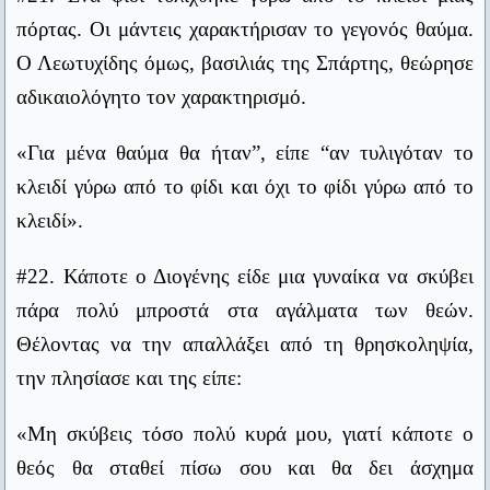
Ανώνυμος
πόρτας. Οι μάντεις χαρακτήρισαν το γεγονός θαύμα.
αφιερώματα ανθρώπων που είχαν σωθεί από
Σήμερα μόνο οι ηλίθιοι κάνουν δικτατορίες με τανκ, τη στιγμή
Ο Λεωτυχίδης όμως, βασιλιάς της Σπάρτης, θεώρησε
ναυάγια με τη βοήθεια των θεών. Ο Διαγόρας
που υπάρχει η τηλεόραση.
αδικαιολόγητο τον χαρακτηρισμό.
απάντησε:
Ουμπέρτο Έκο
«Για μένα θαύμα θα ήταν”, είπε “αν τυλιγόταν το
Πολιτεία που δεν έχει βάση την παιδεία, είναι οικοδομή πάνω
«Αν οι θεοί φρόντιζαν να σώσουν και όσους
στην άμμο.
κλειδί γύρω από το φίδι και όχι το φίδι γύρω από το
πνίγηκαν, τότε θα βλέπατε πολύ περισσότερα
Αδαμάντιος Κοραής
κλειδί».
αφιερώματα».
Ο πολιτικός χρειάζεται την ικανότητα να προβλέπει τι θα
#22. Κάποτε ο Διογένης είδε μια γυναίκα να σκύβει
συμβεί αύριο, την άλλη εβδομάδα, τον άλλο μήνα και του
#25. Όταν ο Διογένης είδε έναν νεαρό να
χρόνου. Και την ικανότητα να εξηγεί μετά γιατί δεν συνέβη.
πάρα πολύ μπροστά στα αγάλματα των θεών.
φιλοσοφεί του είπε:
Ουίνστον Τσόρτσιλ
Θέλοντας να την απαλλάξει από τη θρησκοληψία,
«Σου αξίζει έπαινος νεαρέ, γιατί στρέφεις το
Μία κυβέρνηση, όσο φαύλη και αν είναι, δεν είναι τόσο κακή,
την πλησίασε και της είπε:
ενδιαφέρον των εραστών από την ομορφιά του
όσο η αναρχία.
Αίσωπος
«Μη σκύβεις τόσο πολύ κυρά μου, γιατί κάποτε ο
σώματος στην ομορφιά της ψυχής σου».
θεός θα σταθεί πίσω σου και θα δει άσχημα
Οι άνθρωποι ζουν πια περισσότερα χρόνια, εξέλιξη που