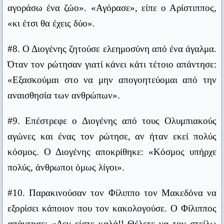
«Καθόλου δεν με νοιάζει. Όταν είμαι απών,
αγοράσω ένα ζώο». «Αγόρασε», είπε ο Αρίστιππος,
Ντισραέλι
δέχομαι ακόμα και να με μαστιγώνουν».
«κι έτσι θα έχεις δύο».
Ο δάσκαλός μας και το σχολείο είχαν τα γνωρίσματα όλων
των διδασκάλων και σχολείων εκείνης της εποχής στον
#14. Ο Διογένης βλέποντας κάποιον να δείχνει
#8. Ο Διογένης ζητούσε ελεημοσύνη από ένα άγαλμα.
ελληνικό χώρο: πρόσφεραν διδασκαλία φτωχή και τη
ερωτευμένος με μια πλούσια γριά, είπε: «Σ’ αυτήν
Όταν τον ρώτησαν γιατί κάνει κάτι τέτοιο απάντησε:
συνόδευαν με ραβδισμό πλουσιοπάροχο.
δεν κάρφωσε τα μάτια του, αλλά τα δόντια του».
«Εξασκούμαι στο να μην απογοητεύομαι από την
Αδαμάντιος Κοραής
αναισθησία των ανθρώπων».
Αργία μήτηρ πάσης κακίας.
#15. Ο φιλόσοφος Αντισθένης συμβούλευε τους
Σόλων
Αθηναίους να ανακηρύξουν με την ψήφο τους τα
#9. Επέστρεφε ο Διογένης από τους Ολυμπιακούς
γαϊδούρια σε άλογα. Και όταν του είπαν ότι κάτι
Πιο πολύ πρέπει να τιμούμε όσους ανατρέφουν και
αγώνες και ένας τον ρώτησε, αν ήταν εκεί πολύς
διαπαιδαγωγούν καλά παιδιά, παρά αυτούς που τα γεννούν.
τέτοιο είναι έξω από κάθε λογική, ο Αντισθένης
κόσμος. Ο Διογένης αποκρίθηκε: «Κόσμος υπήρχε
Πλάτων
παρατήρησε: «Μήπως και στρατηγούς δεν
πολύς, άνθρωποι όμως λίγοι».
Τα πάντα ρει και ουδέν μένει.
αναδεικνύετε άντρες απλώς με την ψήφο σας και
Ηράκλειτος
#10. Παρακινούσαν τον Φίλιππο τον Μακεδόνα να
χωρίς να έχουν πάρει καμία απολύτως
εξορίσει κάποιον που τον κακολογούσε. Ο Φίλιππος
εκπαίδευση;»
Δεν μπορείς να διδάξεις ένα καβούρι να περπατάει ευθεία.
απάντησε: «Δεν είστε καλά!! Θέλετε να τον στείλω
Αριστοφάνης