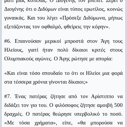
μάτι μιας κοπέλας. Ο Διογένης τον βλέπει. Ξέρει ο
Διογένης ότι ο Διδύμων είναι τύπος ερωτίλος, κοινώς
Μελέτησε το παρελθόν, πριν να σχεδιάσεις κάτι για το
#11. Ένας φαλακρός έβριζε τον Διογένη. Ο
γυναικάς. Και του λέγει «Πρόσεξε Διδύμωνα, μήπως
μέλλον.
φιλόσοφος γύρισε και του είπε: «Δεν σου
Κομφούκιος
εξετάζοντας τον οφθαλμό, φθείρεις την κόρην».
ανταποδίδω τις βρισιές, αλλά θα ήθελα να πω ένα
Το να είσαι δούλος των παθών σου είναι πιο κακό από το να
«μπράβο» στις τρίχες σου, γιατί απαλλάχτηκαν από
#6. Επαινούσαν μερικοί μπροστά στον Άγη τους
είσαι δούλος των τυράννων.
ένα κακορίζικο κεφάλι».
Ηλείους, γιατί ήταν πολύ δίκαιοι κριτές στους
Αίσωπος
Ολυμπιακούς αγώνες. Ο Άγης ρώτησε με απορία:
Μου φτάνει που ξέρω να διαβάζω γιατί έτσι μαθαίνω αυτά που
#12. Ρώτησε κάποιος τον Αντισθένη τι είδους
δεν ξέρω, ενώ όταν γράφεις, γράφεις μόνο αυτά που ξέρεις
γυναίκα θα ήταν κατάλληλη για γάμο. Ο φιλόσοφος
«Και είναι τόσο σπουδαίο το ότι οι Ηλείοι μια φορά
ήδη.
του είπε: «Το πράγμα είναι δύσκολο. Αν
στα τέσσερα χρόνια γίνονται δίκαιοι;»
Ουμπέρτο Έκο
παντρευτείς ωραία, θα την έχεις με άλλους κοινή,
Η νίκη έχει χίλιους πατεράδες, αλλά η ήττα είναι πάντα
#7. Ένας πατέρας ζήτησε από τον Αρίστιππο να
αν άσχημη, θα είναι σαν να σου επέβαλαν ποινή».
ορφανή.
διδάξει τον γιο του. Ο φιλόσοφος ζήτησε αμοιβή 500
Τζον Φιτζέραλντ Κένεντι
#13. Πληροφορήθηκε ο Αριστοτέλης από κάποιον
δραχμές. Ο πατέρας θεώρησε υπερβολικό το ποσό.
Δεν περιφρονούμε όσους έχουν ελαττώματα, αλλά όσους δεν
ότι μερικοί τον έβριζαν. Ο φιλόσοφος απάντησε:
«Με τόσα χρήματα», είπε, «θα μπορούσα να
έχουν καμία αρετή.