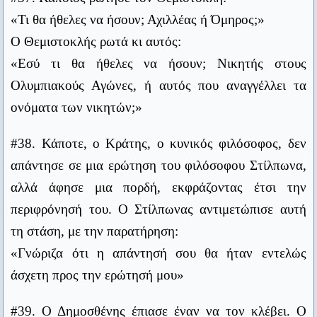
Περισσότεροι προσκυνούν τον ήλιο όταν ανατέλλει παρά όταν
«Τι θα ήθελες να ήσουν; Αχιλλέας ή Όμηρος;»
δύει.
Ο Θεμιστοκλής ρωτά κι αυτός:
Πομπήιος
«Εσύ τι θα ήθελες να ήσουν; Νικητής στους
Οι έσχατοι έσονται πρώτοι και οι πρώτοι έσχατοι.
Ολυμπιακούς Αγώνες, ή αυτός που αναγγέλλει τα
Κατά Λουκάν ΙΓ'
ονόματα των νικητών;»
Καλύτερα πρώτος στο χωριό παρά δεύτερος στη Ρώμη.
#38. Κάποτε, ο Κράτης, ο κυνικός φιλόσοφος, δεν
Ιούλιος Καίσαρ
απάντησε σε μια ερώτηση του φιλόσοφου Στίλπωνα,
Ους ο Θεός συνέζευξεν άνθρωπος μη χωριζέτω.
αλλά άφησε μια πορδή, εκφράζοντας έτσι την
Κατά Ματθαίον ΙΘ'
περιφρόνησή του. Ο Στίλπωνας αντιμετώπισε αυτή
Γελά ο μωρός καν τι μη γελοίον ει.
τη στάση, με την παρατήρηση:
Μένανδρος
«Γνώριζα ότι η απάντησή σου θα ήταν εντελώς
Αν θες να ζήσεις μια ευτυχισμένη ζωή, εξάρτησέ την από ένα
στόχο, όχι από ανθρώπους ή αντικείμενα.
άσχετη προς την ερώτησή μου»
Άλμπερτ Αϊνστάιν
Ο χρόνος δεν υπάρχει, είναι μια ανθρώπινη επινόηση και
#39. Ο Δημοσθένης έπιασε έναν να τον κλέβει. Ο