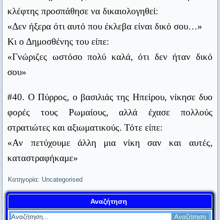
εξυπηρετεί ανθρώπινες ανάγκες.
κλέφτης προσπάθησε να δικαιολογηθεί:
Άλμπερτ Αϊνστάιν
«Δεν ήξερα ότι αυτό που έκλεβα είναι δικό σου…»
Καμιά γυναίκα δεν αντέχει ένα χαρτοπαίκτη σύζυγο, εκτός αν
κερδίζει συνέχεια.
Κι ο Δημοσθένης του είπε:
Thomas Dewar
«Γνώριζες ωστόσο πολύ καλά, ότι δεν ήταν δικό
σου»
Μην κρίνεις έναν άντρα από τα ρούχα του, αλλά από τα ρούχα
της γυναίκας του.
Thomas Dewar
#40. Ο Πύρρος, ο βασιλιάς της Ηπείρου, νίκησε δυο
φορές τους Ρωμαίους, αλλά έχασε πολλούς
Τα «δικαιώματα» των γυναικών είναι καθήκοντα των ανδρών.
στρατιώτες και αξιωματικούς. Τότε είπε:
Karl Kraus
«Αν πετύχουμε άλλη μια νίκη σαν και αυτές,
Η διαφορά μεταξύ ενός εραστή και ενός συζύγου είναι γύρω
καταστραφήκαμε»
στα δεκαπέντε κιλά.
Cindy Gardner
Κατηγορία:
Uncategorised
Το να είσαι πλούσιος δεν σημαίνει να έχεις λεφτά, σημαίνει να
Αναζήτηση
τα ξοδεύεις.
Sacha Guitry