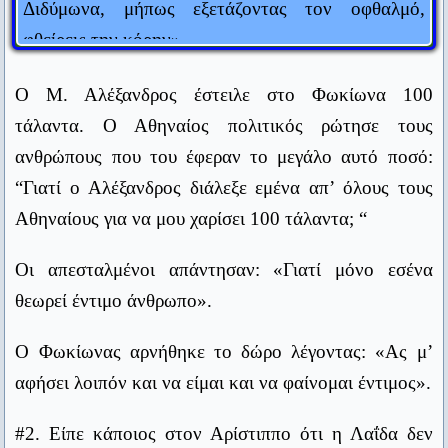
φθείρεις την κόρην».
Μη μου τους κύκλους τάραττε.
Αρχιμήδης
#6. Επαινούσαν μερικοί μπροστά στον Άγη τους
Ο Μ. Αλέξανδρος έστειλε στο Φωκίωνα 100
Δεν υπάρχει τίποτε πιο άνισο από την ίση μεταχείριση των
Ηλείους, γιατί ήταν πολύ δίκαιοι κριτές στους
ανίσων.
τάλαντα. Ο Αθηναίος πολιτικός ρώτησε τους
Ολυμπιακούς αγώνες. Ο Άγης ρώτησε με απορία:
Αριστοτέλης
ανθρώπους που του έφεραν το μεγάλο αυτό ποσό:
“Γιατί ο Αλέξανδρος διάλεξε εμένα απ’ όλους τους
Εύρηκα!
«Και είναι τόσο σπουδαίο το ότι οι Ηλείοι μια
Αρχιμήδης
Αθηναίους για να μου χαρίσει 100 τάλαντα; “
φορά στα τέσσερα χρόνια γίνονται δίκαιοι;»
Περισσότεροι νόμοι, λιγότερη δικαιοσύνη.
Οι απεσταλμένοι απάντησαν: «Γιατί μόνο εσένα
#7. Ένας πατέρας ζήτησε από τον Αρίστιππο να
Κικέρων
θεωρεί έντιμο άνθρωπο».
διδάξει τον γιο του. Ο φιλόσοφος ζήτησε αμοιβή
Τον Μεσαίωνα είχαν τη γκιλοτίνα, το μαστίγιο, τη φάλαγγα.
500 δραχμές. Ο πατέρας θεώρησε υπερβολικό το
Σήμερα, έχουμε ένα πιο αποτελεσματικό όργανο βασανισμού
Ο Φωκίωνας αρνήθηκε το δώρο λέγοντας: «Ας μ’
ποσό. «Με τόσα χρήματα», είπε, «θα μπορούσα να
που ονομάζεται ζυγαριά μπάνιου.
αφήσει λοιπόν και να είμαι και να φαίνομαι έντιμος».
Στίβεν Φίλιπς
αγοράσω ένα ζώο». «Αγόρασε», είπε ο Αρίστιππος,
«κι έτσι θα έχεις δύο».
#2. Είπε κάποιος στον Αρίστιππο ότι η Λαΐδα δεν
Όποιος θέλει, βρίσκει καιρό. Όποιος δεν θέλει, βρίσκει