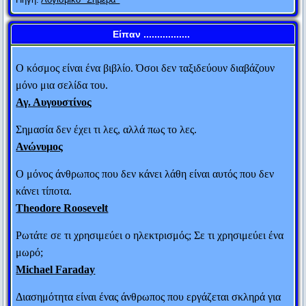
αμφιβάλλω...
ανθρώπους που του έφεραν το μεγάλο αυτό ποσό:
Άλμπερτ Αϊνστάιν
Είπαν .................
“Γιατί ο Αλέξανδρος διάλεξε εμένα απ’ όλους τους
Ο κόσμος είναι ένα βιβλίο. Όσοι δεν ταξιδεύουν διαβάζουν
Αθηναίους για να μου χαρίσει 100 τάλαντα; “
μόνο μια σελίδα του.
Αγ. Αυγουστίνος
Οι απεσταλμένοι απάντησαν: «Γιατί μόνο εσένα
Σημασία δεν έχει τι λες, αλλά πως το λες.
θεωρεί έντιμο άνθρωπο».
Ανώνυμος
Ο Φωκίωνας αρνήθηκε το δώρο λέγοντας: «Ας μ’
Ο μόνος άνθρωπος που δεν κάνει λάθη είναι αυτός που δεν
αφήσει λοιπόν και να είμαι και να φαίνομαι
κάνει τίποτα.
Theodore Roosevelt
έντιμος».
Ρωτάτε σε τι χρησιμεύει ο ηλεκτρισμός; Σε τι χρησιμεύει ένα
#2. Είπε κάποιος στον Αρίστιππο ότι η Λαΐδα δεν
μωρό;
τον αγαπά, αλλά προσποιείται ότι τον αγαπά. Ο
Michael Faraday
Αρίστιππος απάντησε: «Ούτε το κρασί ή το ψάρι
Διασημότητα είναι ένας άνθρωπος που εργάζεται σκληρά για
με αγαπούν, εγώ όμως τα απολαμβάνω».
να γίνει γνωστός και μετά φορά σκούρα γυαλιά για να μην τον