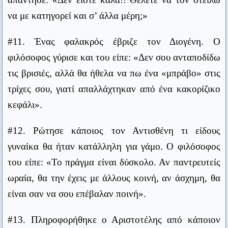
#16. Ένας μοχθηρός άνθρωπος ήθελε να φυλάξει
να με κατηγορεί και σ’ άλλα μέρη;»
Κανείς δεν μπορεί να σε υποτιμήσει χωρίς τη συγκατάθεσή
το σπίτι του από κάθε κακό. Έβαλε στην πόρτα μια
σου.
#11. Ένας φαλακρός έβριζε τον Διογένη. Ο
επιγραφή που έλεγε: “Κανένα κακό να μη μπει στο
Oscar Wilde
φιλόσοφος γύρισε και του είπε: «Δεν σου ανταποδίδω
σπίτι αυτό”.
Ο μέτριος δάσκαλος λέει. Ο καλός δάσκαλος εξηγεί. Ο
τις βρισιές, αλλά θα ήθελα να πω ένα «μπράβο» στις
ανώτερος δάσκαλος επιδεικνύει. Ο μεγάλος δάσκαλος
Ο Διογένης διάβασε την επιγραφή και απόρησε:
τρίχες σου, γιατί απαλλάχτηκαν από ένα κακορίζικο
εμπνέει.
«Μα ο ιδιοκτήτης του σπιτιού από που θα μπει;»
κεφάλι».
Γουίλιαμ Άρθουρ Γουόρντ
Όλα τα πράγματα αρχικά ήταν ίδια μεταξύ τους. Μετά ήρθε ο
#17. Παρακινούσαν το Φίλιππο της Μακεδονίας
#12. Ρώτησε κάποιος τον Αντισθένη τι είδους
νους και ξεχώρισε το ένα από το άλλο.
να εξορίσει κάποιον που τον κακολογούσε. Ο
γυναίκα θα ήταν κατάλληλη για γάμο. Ο φιλόσοφος
Αναξαγόρας
Φίλιππος απάντησε:
του είπε: «Το πράγμα είναι δύσκολο. Αν παντρευτείς
Ο αγράμματος άνθρωπος δεν βλέπει κι ας έχει μάτια.
ωραία, θα την έχεις με άλλους κοινή, αν άσχημη, θα
Μένανδρος
«Δεν είστε καλά! Θέλετε να τον στείλω να με
είναι σαν να σου επέβαλαν ποινή».
κατηγορεί και σ’ άλλα μέρη;»
Καλύτερα μιας ώρας ελεύθερη ζωή παρά σαράντα χρόνια
σκλαβιά και φυλακή.
#13. Πληροφορήθηκε ο Αριστοτέλης από κάποιον
#18. Είπαν στον Σωκράτη ότι κάποιος έλεγε