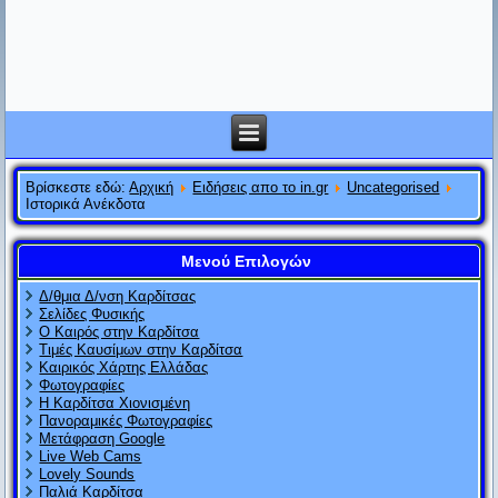
Βρίσκεστε εδώ:
Αρχική
Ειδήσεις απο το in.gr
Uncategorised
Ιστορικά Ανέκδοτα
Μενού Επιλογών
Δ/θμια Δ/νση Καρδίτσας
Σελίδες Φυσικής
Ο Καιρός στην Καρδίτσα
Τιμές Καυσίμων στην Καρδίτσα
Καιρικός Χάρτης Ελλάδας
Φωτογραφίες
Η Καρδίτσα Χιονισμένη
Πανοραμικές Φωτογραφίες
Μετάφραση Google
Live Web Cams
Lovely Sounds
Αν η θεωρία της σχετικότητας αποδειχτεί πετυχημένη, οι
Παλιά Καρδίτσα