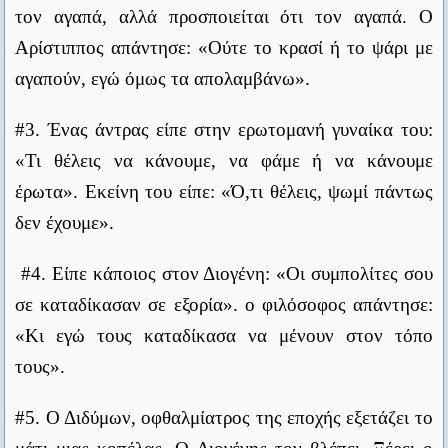
πρόφαση.
τον αγαπά, αλλά προσποιείται ότι τον αγαπά. Ο
#8. Ο Διογένης ζητούσε ελεημοσύνη από ένα
Ανδρέας Λασκαράτος
Αρίστιππος απάντησε: «Ούτε το κρασί ή το ψάρι με
άγαλμα. Όταν τον ρώτησαν γιατί κάνει κάτι τέτοιο
Δηλαδή, θα κάνετε ένα πλοίο να πλεύσει αντίθετα στον άνεμο
αγαπούν, εγώ όμως τα απολαμβάνω».
απάντησε: «Εξασκούμαι στο να μην
και στα ρεύματα, ανάβοντας μια φωτά κάτω από το
απογοητεύομαι από την αναισθησία των
κατάστρωμα; Σας παρακαλώ, δεν θέλω να χάνω το χρόνο μου
#3. Ένας άντρας είπε στην ερωτομανή γυναίκα του:
ακούγοντας τέτοιες ανοησίες.
ανθρώπων».
«Τι θέλεις να κάνουμε, να φάμε ή να κάνουμε
Ναπολέων Βοναπάρτης (αναφερόμενος στην εφεύρεση του
έρωτα». Εκείνη του είπε: «Ό,τι θέλεις, ψωμί πάντως
ατμόπλοιου)
#9. Επέστρεφε ο Διογένης από τους Ολυμπιακούς
δεν έχουμε».
αγώνες και ένας τον ρώτησε, αν ήταν εκεί πολύς
Φόβου τους Δαναούς και δώρα φέροντες.
Βιργίλιος
κόσμος. Ο Διογένης αποκρίθηκε: «Κόσμος υπήρχε
#4. Είπε κάποιος στον Διογένη: «Οι συμπολίτες σου
πολύς, άνθρωποι όμως λίγοι».
σε καταδίκασαν σε εξορία». ο φιλόσοφος απάντησε:
Ο άνδρας δημιουργεί την ζωή του, η γυναίκα δικαιολογεί την
δική της.
«Κι εγώ τους καταδίκασα να μένουν στον τόπο
#10. Παρακινούσαν τον Φίλιππο τον Μακεδόνα να
Αίσωπος
τους».
εξορίσει κάποιον που τον κακολογούσε. Ο
Ο άνθρωπος είναι λιγότερο ο εαυτός του όταν μιλάει ως ο
Φίλιππος απάντησε: «Δεν είστε καλά!! Θέλετε να
#5. Ο Διδύμων, οφθαλμίατρος της εποχής εξετάζει το
εαυτός του. Δώσ' του μια μάσκα και θα σου πει την αλήθεια.
τον στείλω να με κατηγορεί και σ’ άλλα μέρη;»
Όσκαρ Ουάιλντ