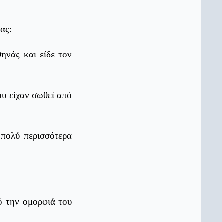
ΤΑ ΝΕΑ gr
13/04/2026
Σχολεία: Αντίστροφη μέτρηση για
τη λήξη των μαθημάτων,
ας:
Πανελλαδικές προ των πυλών
AlfaVita
12/04/2026
ηνάς και είδε τον
Πανελλαδικές εξετάσεις: Άνοδος
των βάσεων στο 61,5% των
τμημάτων – Πού αυξήθηκαν και
πού υποχώρησαν
υ είχαν σωθεί από
AlfaVita
12/04/2026
Πανελλήνιες 2026: Το πρόγραμμα
και οι εγκύκλιοι για ΓΕΛ και ΕΠΑΛ
 πολύ περισσότερα
AlfaVita
12/04/2026
Το άγχος των Πανελλαδικών δεν
είναι μόνο οι εξετάσεις – είναι και
οι προσδοκίες των γονιών
AlfaVita
11/04/2026
Πανελλήνιες 2026: Ο τρόπος
εξέτασης και αξιολόγησης των
πό την ομορφιά του
Ειδικών Μαθημάτων
ΚΟΙΝΗ ΓΝΩΜΗ (Κυκλάδες)