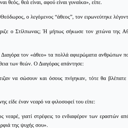
ναι θεός, θεά είναι, αφού είναι γυναίκα», είπε.
Θεόδωρος, ο λεγόμενος “άθεος”, τον ειρωνεύτηκε λέγοντ
ιζε ο Στίλπωνας; Ή μήπως σήκωσε τον χιτώνα της Αθ
ν Διαγόρα τον «άθεο» τα πολλά αφιερώματα ανθρώπων πο
θεια των θεών. Ο Διαγόρας απάντησε:
τιζαν να σώσουν και όσους πνίγηκαν, τότε θα βλέπατε
νης είδε έναν νεαρό να φιλοσοφεί του είπε:
ος νεαρέ, γιατί στρέφεις το ενδιαφέρον των εραστών α
ρφιά της ψυχής σου».