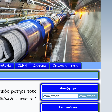
νολογία
CERN
Διάφορα
Οικολογία - Υγεία
Αναζήτηση
ικός ρώτησε τους
διάλεξε εμένα απ’
Εκπαίδευση