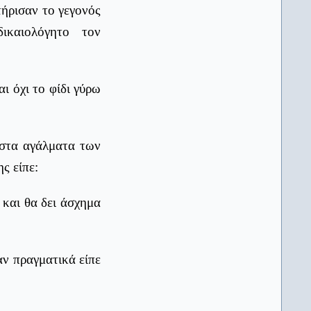
13/04/2026
τήρισαν το γεγονός
Αντίστροφη μέτρηση για τη λήξη
ικαιολόγητο τον
των μαθημάτων και την έναρξη
των Πανελλαδικών
AlfaVita
13/04/2026
Πανελλαδικές - Οι παραδοξότητες
αι όχι το φίδι γύρω
του μηχανογραφικού: Η
χαρτογράφηση του παράλογου
χωρίς Πυξίδα
AlfaVita
13/04/2026
 στα αγάλματα των
Πανελλαδικές εξετάσεις: Ένα
σύστημα που δεν εμπιστεύεται το
ς είπε:
σχολείο
AlfaVita
13/04/2026
 και θα δει άσχημα
Πανελλαδικές: Είναι πράγματι το
φροντιστήριο το «κλειδί» της
επιτυχίας;
naftemporiki.gr
13/04/2026
ν πραγματικά είπε
Στην τελική ευθεία για τις
Πανελλαδικές Εξετάσεις – Πότε
κλείνουν για το καλοκαίρι
Δημοτικά, Γυμνάσια και Λύκεια