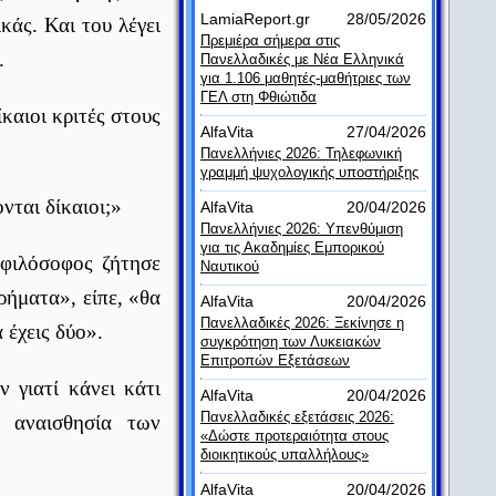
LamiaReport.gr
28/05/2026
κάς. Και του λέγει
Πρεμιέρα σήμερα στις
.
Πανελλαδικές με Νέα Ελληνικά
για 1.106 μαθητές-μαθήτριες των
ΓΕΛ στη Φθιώτιδα
καιοι κριτές στους
AlfaVita
27/04/2026
Πανελλήνιες 2026: Τηλεφωνική
γραμμή ψυχολογικής υποστήριξης
νται δίκαιοι;»
AlfaVita
20/04/2026
Πανελλήνιες 2026: Υπενθύμιση
για τις Ακαδημίες Εμπορικού
 φιλόσοφος ζήτησε
Ναυτικού
ήματα», είπε, «θα
AlfaVita
20/04/2026
Πανελλαδικές 2026: Ξεκίνησε η
 έχεις δύο».
συγκρότηση των Λυκειακών
Επιτροπών Εξετάσεων
 γιατί κάνει κάτι
AlfaVita
20/04/2026
Πανελλαδικές εξετάσεις 2026:
 αναισθησία των
«Δώστε προτεραιότητα στους
διοικητικούς υπαλλήλους»
AlfaVita
20/04/2026