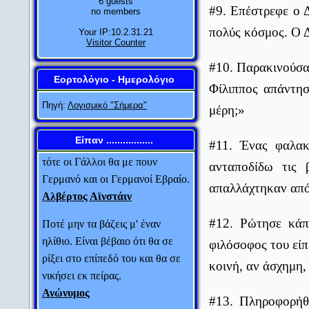
6 guests
#9. Επέστρεφε ο 
no members
πολύς κόσμος. Ο 
Αν η θεωρία της σχετικότητας
Your IP:10.2.31.21
Visitor Counter
αποδειχτεί πετυχημένη, οι
#10. Παρακινούσα
Γερμανοί θα με πουν Γερμανό
Εορτολόγιο - Ημερολόγιο
και οι Γάλλοι πολίτη του
Φίλιππος απάντησ
κόσμου. Αν η θεωρία της
Πηγή:
Λογισμικό "Σήμερα"
μέρη;»
σχετικότητας αποδειχτεί λάθος,
τότε οι Γάλλοι θα με πουν
Είπαν .................
#11. Ένας φαλακ
Γερμανό και οι Γερμανοί Εβραίο.
ανταποδίδω τις 
Αλβέρτος Αϊνστάιν
απαλλάχτηκαν από
Ποτέ μην τα βάζεις μ' έναν
ηλίθιο. Είναι βέβαιο ότι θα σε
#12. Ρώτησε κάπ
ρίξει στο επίπεδό του και θα σε
φιλόσοφος του είπ
νικήσει εκ πείρας.
κοινή, αν άσχημη,
Ανώνυμος
Μην έχεις το άγχος της
#13. Πληροφορήθ