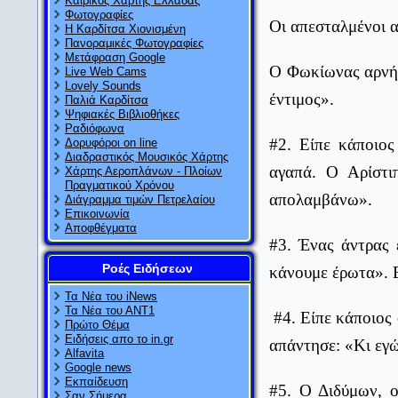
Καιρικός Χάρτης Ελλάδας
Φωτογραφίες
Οι απεσταλμένοι α
Η Καρδίτσα Χιονισμένη
Πανοραμικές Φωτογραφίες
Μετάφραση Google
Ο Φωκίωνας αρνήθη
Live Web Cams
Lovely Sounds
έντιμος».
Παλιά Καρδίτσα
Ψηφιακές Βιβλιοθήκες
Ραδιόφωνα
#2. Είπε κάποιος
Δορυφόροι on line
Διαδραστικός Μουσικός Χάρτης
αγαπά. Ο Αρίστι
Χάρτης Αεροπλάνων - Πλοίων
Πραγματικού Χρόνου
απολαμβάνω».
Διάγραμμα τιμών Πετρελαίου
Επικοινωνία
Αποφθέγματα
#3. Ένας άντρας 
Ροές Ειδήσεων
κάνουμε έρωτα». Ε
Τα Νέα του iNews
Τα Νέα του ΑΝΤ1
#4. Είπε κάποιος
Πρώτο Θέμα
Ειδήσεις απο το in.gr
απάντησε: «Κι εγώ
Alfavita
Google news
Εκπαίδευση
#5. Ο Διδύμων, ο
Σαν Σήμερα