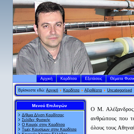
Αρχική
Καρδίτσα
Εξετάσεις
Θέματα Φυσι
Βρίσκεστε εδώ:
Αρχική
Καρδίτσα
Αξιοθέατα
Uncategorised
Μενού Επιλογών
Ο Μ. Αλέξανδρος
Δ/θμια Δ/νση Καρδίτσας
ανθρώπους που το
Σελίδες Φυσικής
Ο Καιρός στην Καρδίτσα
όλους τους Αθηναί
Τιμές Καυσίμων στην Καρδίτσα