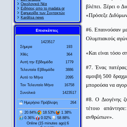
Οικολογικά Νέα
βλέπει. Ξέρει ο Δ
Ειδήσεις απο το madata.gr
Εφημερίδα των Συντακτών
«Πρόσεξε Διδύμωνα
Karditsa news
#6. Επαινούσαν με
Επισκέπτες
Ολυμπιακούς αγών
1
4
2
3
5
1
7
Σήμερα
193
«Και είναι τόσο σπ
Χθές
364
Αυτή την Εβδομάδα
1779
#7. Ένας πατέρας
Τελευταία Εβδομάδα
3886
αμοιβή 500 δραχμ
Αυτό το Μήνα
2095
μπορούσα να αγορά
Τον Τελευταίο Μήνα
16758
Συνολικά
1423517
#8. Ο Διογένης ζ
Ημερήσια Πρόβλεψη
264
τέτοιο απάντησ
20.84%
18.53%
1.38%
ανθρώπων».
0.36%
0.02%
58.88%
Online (15 minutes ago):6