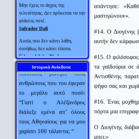
τελειότητας. Δεν πρόκειται να την
απάντησε: «Καθ
φτάσεις ποτέ.
μαστιγώνουν».
Salvador Dali
Αυτός που δεν κάνει λάθη,
#14. Ο Διογένης β
Ο Μ. Αλέξανδρος έστειλε
συνήθως δεν κάνει τίποτα.
αυτήν δεν κάρφωσε
Edward John Phelps
στο Φωκίωνα 100
τάλαντα. Ο Αθηναίος
#15. Ο φιλόσοφος
Πάντα να συγχωρείς τους
πολιτικός ρώτησε τους
εχθρούς σου. Δεν υπάρχει τίποτα
τα γαϊδούρια σε 
Ιστορικά Ανέκδοτα
χειρότερο για αυτούς.
ανθρώπους που του έφεραν
Αντισθένης παρα
Oscar Wilde
το μεγάλο αυτό ποσό:
ψήφο σας και χωρί
Πολιτική είναι η τέχνη του να
“Γιατί ο Αλέξανδρος
μοιράζεις μια πίτα με τέτοιο
#16. Ένας μοχθηρ
διάλεξε εμένα απ’ όλους
τρόπο ώστε να πιστεύει ο
πόρτα μια επιγραφ
τους Αθηναίους για να μου
καθένας ότι έχει πάρει το
χαρίσει 100 τάλαντα; “
μεγαλύτερο κομμάτι.
Ο Διογένης διάβα
Ludwic Erhard
μπει;»
Οι απεσταλμένοι