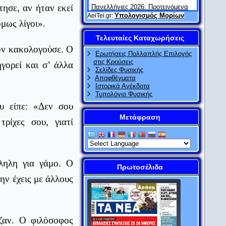
ησε, αν ήταν εκεί
Πανελλήνιες 2026: Προτεινόμενα
θέματα και απαντήσεις στα
Υπολογισμός Μορίων
AeiTei.gr:
μως λίγοι».
Μαθηματικά
Τελευταίες Καταχωρήσεις
AlfaVita
20/04/2026
ον κακολογούσε. Ο
Πανελλαδικές εξετάσεις: Ένας
Ερωτήσεις Πολλαπλής Επιλογής
μήνας πριν – τι αξίζει (και τι όχι)
στις Κρούσεις
γορεί και σ’ άλλα
Σελίδες Φυσικής
AlfaVita
19/04/2026
Αποφθέγματα
Πανελλήνιες 2026: Προτεινόμενα
Ιστορικά Ανέκδοτα
θέματα και απαντήσεις στην
Τυπολόγιο Φυσικής
Οικονομία
υ είπε: «Δεν σου
Μετάφραση
AlfaVita
18/04/2026
ρίχες σου, γιατί
Πανελλαδικές 2026: Προτεινόμενα
θέματα και απαντήσεις στην
Ιστορία
AlfaVita
18/04/2026
ληλη για γάμο. Ο
Πρωτοσέλιδα
Πανελλήνιες 2026: Μέσα στα
ην έχεις με άλλους
Βαθμολογικά Κέντρα – Η
«αθέατη» καρδιά των εξετάσεων
AlfaVita
18/04/2026
Πανελλήνιες: Τα θέματα στην
ζαν. Ο φιλόσοφος
έκθεση την τελευταία 10ετία