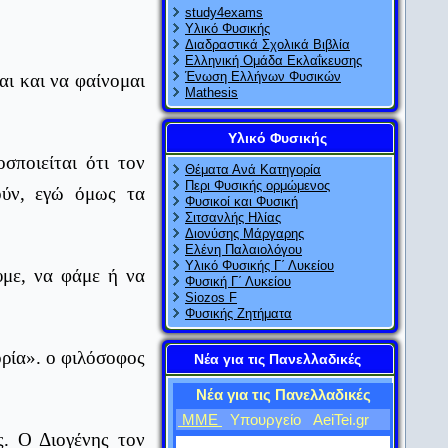
study4exams
Υλικό Φυσικής
Διαδραστικά Σχολικά Βιβλία
Ελληνική Ομάδα Εκλαΐκευσης
Ένωση Ελλήνων Φυσικών
αι και να φαίνομαι
Mathesis
Υλικό Φυσικής
σποιείται ότι τον
Θέματα Ανά Κατηγορία
Περι Φυσικής ορμώμενος
ούν, εγώ όμως τα
Φυσικοί και Φυσική
Σιτσανλής Ηλίας
Διονύσης Μάργαρης
Ελένη Παλαιολόγου
Υλικό Φυσικής Γ΄ Λυκείου
υμε, να φάμε ή να
Φυσική Γ΄ Λυκείου
Siozos F
Φυσικής Ζητήματα
ορία». ο φιλόσοφος
Νέα για τις Πανελλαδικές
Νέα για τις Πανελλαδικές
ΜΜΕ
Υπουργείο
AeiTei.gr
ς. Ο Διογένης τον