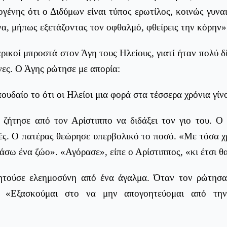
ιογένης ότι ο Διδύμων είναι τύπος ερωτίλος, κοινώς γυναι
, μήπως εξετάζοντας τον οφθαλμό, φθείρεις την κόρην»
ρικοί μπροστά στον Άγη τους Ηλείους, γιατί ήταν πολύ δί
ες. Ο Άγης ρώτησε με απορία:
ουδαίο το ότι οι Ηλείοι μια φορά στα τέσσερα χρόνια γίνο
 ζήτησε από τον Αρίστιππο να διδάξει τον γιο του. Ο
ές. Ο πατέρας θεώρησε υπερβολικό το ποσό. «Με τόσα χρ
σω ένα ζώο». «Αγόρασε», είπε ο Αρίστιππος, «κι έτσι θα
ητούσε ελεημοσύνη από ένα άγαλμα. Όταν τον ρώτησαν
ε: «Εξασκούμαι στο να μην απογοητεύομαι από την