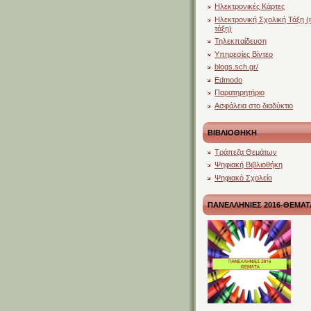
Ηλεκτρονικές Κάρτες
Ηλεκτρονική Σχολική Τάξη (
τάξη)
Τηλεκπαίδευση
Υπηρεσίες Βίντεο
blogs.sch.gr/
Edmodo
Παρατηρητήριο
Ασφάλεια στο διαδύκτιο
ΒΙΒΛΙΟΘΗΚΗ
Τράπεζα Θεμάτων
Ψηφιακή Βιβλιοθήκη
Ψηφιακό Σχολείο
ΠΑΝΕΛΛΗΝΙΕΣ 2016-ΘΕΜΑΤ