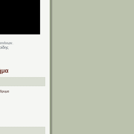
αννίνων.
ρίδης
ήμα
ίδρυμα