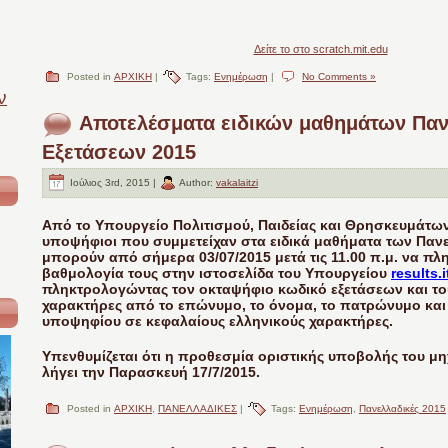
Δείτε το στο scratch.mit.edu
Posted in
ΑΡΧΙΚΗ
|
Tags:
Ενημέρωση
|
No Comments »
ν
Αποτελέσματα ειδικών μαθημάτων Πα
Εξετάσεων 2015
Ιούλιος 3rd, 2015 |
Author:
vakalaitzi
Από το Υπουργείο Πολιτισμού, Παιδείας και Θρησκευμάτων
υποψήφιοι που συμμετείχαν στα ειδικά μαθήματα των Παν
μπορούν από σήμερα 03/07/2015 μετά τις 11.00 π.μ. να π
βαθμολογία τους στην ιστοσελίδα του Υπουργείου
results.
πληκτρολογώντας τον οκταψήφιο κωδικό εξετάσεων και το
χαρακτήρες από το επώνυμο, το όνομα, το πατρώνυμο και
υποψηφίου σε κεφαλαίους ελληνικούς χαρακτήρες.
Υπενθυμίζεται ότι η προθεσμία οριστικής υποβολής του μ
λήγει την Παρασκευή 17/7/2015.
Posted in
ΑΡΧΙΚΗ
,
ΠΑΝΕΛΛΑΔΙΚΕΣ
|
Tags:
Ενημέρωση
,
Πανελλαδικές 2015