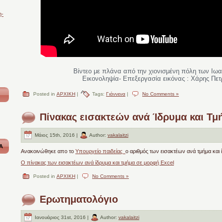
η-
Βίντεο με πλάνα από την χιονισμένη πόλη των Ιω
Εικονοληψία- Επεξεργασία εικόνας : Χάρης Πετ
Posted in
ΑΡΧΙΚΗ
|
Tags:
Γιάννενα
|
No Comments »
Πίνακας εισακτεών ανά Ίδρυμα και Τμ
Μάιος 15th, 2016 |
Author:
vakalaitzi
Α
Ανακοινώθηκε απο το
Υπουργείο παιδείας
ο αριθμός των εισακτέων ανά τμήμα και 
Ο πίνακας των εισακτέων ανά ίδρυμα και τμήμα σε μορφή Excel
Posted in
ΑΡΧΙΚΗ
|
No Comments »
Ερωτηματολόγιο
Ιανουάριος 31st, 2016 |
Author:
vakalaitzi