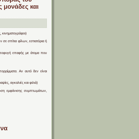
ς μονάδες και
, κινηματογράφοι)
ε σπίτια φίλων, εστιατόρια ή
Αποφυγή επαφής με άτομα που
ορρίμματα. Αν αυτό δεν είναι
ψίες, αγκαλιές και φιλιά)
ωση εμφάνισης συμπτωμάτων,
ινα