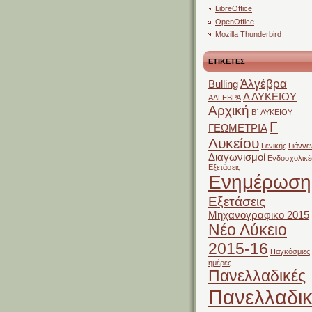
LibreOffice
OpenOffice
Mozilla Thunderbird
ΕΤΙΚΕΤΕΣ
Άλγέβρα
Bulling
Α ΛΥΚΕΙΟΥ
ΑΛΓΕΒΡΑ
Αρχική
Β΄ ΛΥΚΕΙΟΥ
Γ
ΓΕΩΜΕΤΡΙΑ
Λυκείου
Γενικής
Γιάννε
Διαγωνισμοί
Ενδοσχολικέ
Εξετάσεις
Ενημέρωση
Εξετάσεις
Μηχανογραφικο 2015
Νέο Λύκειο
2015-16
Παγκόσμιες
ημέρες
Πανελλαδικές
Πανελλαδικ