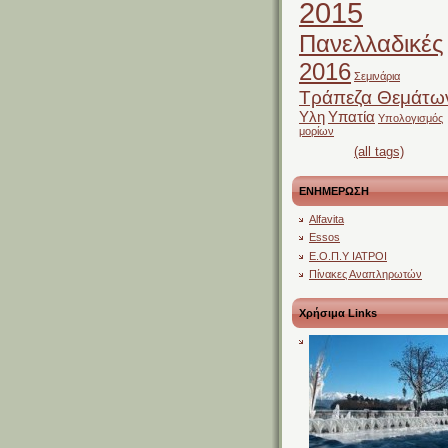
2015
Πανελλαδικές
2016
Σεμινάρια
Τράπεζα Θεμάτω
Υλη
Υπατία
Υπολογισμός
μορίων
(all tags)
ΕΝΗΜΕΡΩΣΗ
Alfavita
Essos
Ε.Ο.Π.Υ ΙΑΤΡΟΙ
Πίνακες Αναπληρωτών
Χρήσιμα Links