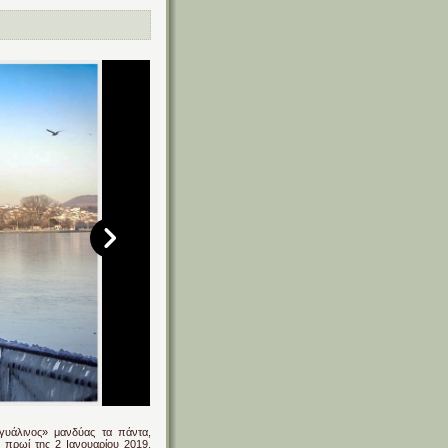
γυάλινος» μανδύας τα πάντα,
 πρωί της 2 Ιανουαρίου 2019,