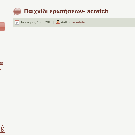
Παιχνίδι ερωτήσεων- scratch
Ιανουάριος 15th, 2016 |
Author:
vakalaitzi
να
ς
ές