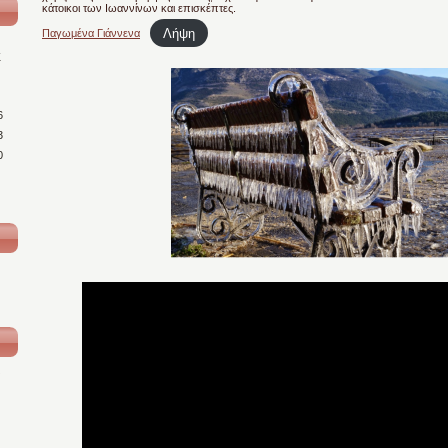
κάτοικοι των Ιωαννίνων και επισκέπτες.
Λήψη
Παγωμένα Γιάννενα
Κ
6
3
0