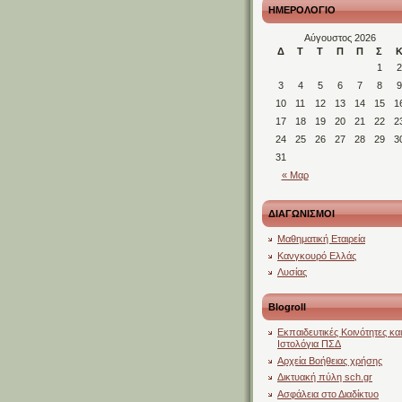
ΗΜΕΡΟΛΟΓΙΟ
Αύγουστος 2026
Δ
Τ
Τ
Π
Π
Σ
1
2
3
4
5
6
7
8
9
10
11
12
13
14
15
1
17
18
19
20
21
22
2
24
25
26
27
28
29
3
31
« Μαρ
ΔΙΑΓΩΝΙΣΜΟΙ
Μαθηματική Εταιρεία
Κανγκουρό Ελλάς
Λυσίας
Blogroll
Εκπαιδευτικές Κοινότητες και
Ιστολόγια ΠΣΔ
Αρχεία Βοήθειας χρήσης
Δικτυακή πύλη sch.gr
Ασφάλεια στο Διαδίκτυο