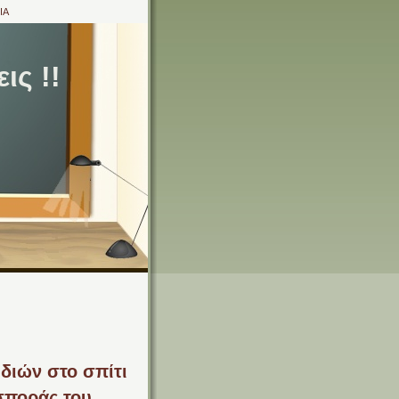
ΙΑ
ις !!
διών στο σπίτι
σποράς του