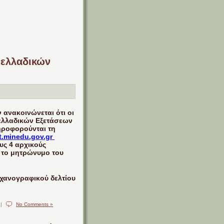
νελλαδικών
 ανακοινώνεται ότι οι
ελλαδικών Εξετάσεων
ληροφορούνται τη
it.minedu.gov.gr
υς 4 αρχικούς
 το μητρώνυμο του
ηχανογραφικού δελτίου
|
No Comments »