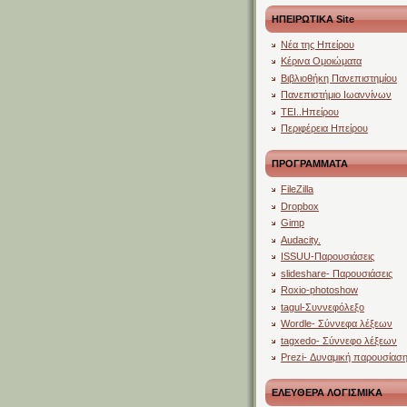
ΗΠΕΙΡΩΤΙΚΑ Site
Νέα της Ηπείρου
Κέρινα Ομοιώματα
Βιβλιοθήκη Πανεπιστημίου
Πανεπιστήμιο Ιωαννίνων
ΤΕΙ..Ηπείρου
Περιφέρεια Ηπείρου
ΠΡΟΓΡΑΜΜΑΤΑ
FileZilla
Dropbox
Gimp
Audacity.
ISSUU-Παρουσιάσεις
slideshare- Παρουσιάσεις
Roxio-photoshow
tagul-Συννεφόλεξο
Wordle- Σύννεφα λέξεων
tagxedo- Σύννεφο λέξεων
Prezi- Δυναμική παρουσίασ
ΕΛΕΥΘΕΡΑ ΛΟΓΙΣΜΙΚΑ