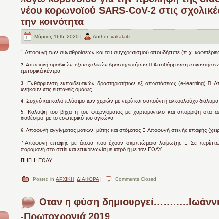
νέου κορωνοϊού SARS-CoV-2 στις σχολικέ
την κοινότητα
Μάρτιος 16th, 2020 |
Author:
vakalaitzi
1.Αποφυγή των συναθροίσεων και του συγχρωτισμού οπουδήποτε (π.χ. καφετέριες
2. Αποφυγή ομαδικών εξωσχολικών δραστηριοτήτων  Αποθάρρυνση συναντήσεων σ
εμπορικά κέντρα
3. Ενθάρρυνση εκπαιδευτικών δραστηριοτήτων εξ αποστάσεως (e-learning)  
ανήκουν στις ευπαθείς ομάδες
4. Συχνό και καλό πλύσιμο των χεριών με νερό και σαπούνι ή αλκοολούχο διάλυμα
5. Κάλυψη του βήχα ή του φτερνίσματος με χαρτομάντιλο και απόρριψη στα απ
διαθέσιμο, με το εσωτερικό του αγκώνα
6. Αποφυγή αγγίγματος ματιών, μύτης και στόματος  Αποφυγή στενής επαφής (χειρα
7.Αποφυγή επαφής με άτομα που έχουν συμπτώματα λοίμωξης  Σε περίπτ
παραμονή στο σπίτι και επικοινωνία με ιατρό ή με τον ΕΟΔΥ.
ΠΗΓΗ: ΕΟΔΥ.
Posted in
ΑΡΧΙΚΗ
,
ΔΙΑΦΟΡΑ
|
Comments Closed
Οταν η φύση δημιουργεί………..Ιωάνν
-Πρωτοχρονιά 2019