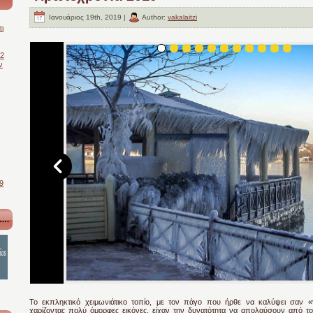
Ιανουάριος 19th, 2019 |
Author:
vakalaitzi
ι
-2
ν
9
….
Το εκπληκτικό χειμωνιάτικο τοπίο, με τον πάγο που ήρθε να καλύψει σαν «
χαρίζοντας πολύ όμορφες εικόνες, είχαν την δυνατότητα να απολαύσουν από το