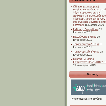
Οδηγίες για παραμονή
εφήβων και παιδιών στο σπίτ
λόγω κορονοϊου για την
πρόληψη της διασποράς του
νέου κορωνοϊού SARS-CoV
στις σχολικές μονάδες και τη
κοινότητα
16 Μαρτίου 2020
Εκθετική- Λογαριθμική
19
Ιανουαρίου 2019
Πολυώνυμα Β Θέμα
19
Ιανουαρίου 2019
Τριγωνομετρία Δ Θέμα
19
Ιανουαρίου 2019
Τριγωνομετρία Β΄Θέμα
19
Ιανουαρίου 2019
Θέματα – Λύσεις &
Επιτυχόντες Θαλή 2018-201
19 Ιανουαρίου 2019
………………Αίσωπος………
Ψηφιακά Διδακτικά σενάρια