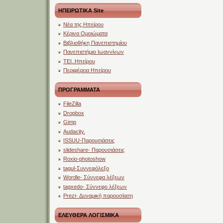
ΗΠΕΙΡΩΤΙΚΑ Site
Νέα της Ηπείρου
Κέρινα Ομοιώματα
Βιβλιοθήκη Πανεπιστημίου
Πανεπιστήμιο Ιωαννίνων
ΤΕΙ..Ηπείρου
Περιφέρεια Ηπείρου
ΠΡΟΓΡΑΜΜΑΤΑ
FileZilla
Dropbox
Gimp
Audacity.
ISSUU-Παρουσιάσεις
slideshare- Παρουσιάσεις
Roxio-photoshow
tagul-Συννεφόλεξο
Wordle- Σύννεφα λέξεων
tagxedo- Σύννεφο λέξεων
Prezi- Δυναμική παρουσίαση
ΕΛΕΥΘΕΡΑ ΛΟΓΙΣΜΙΚΑ