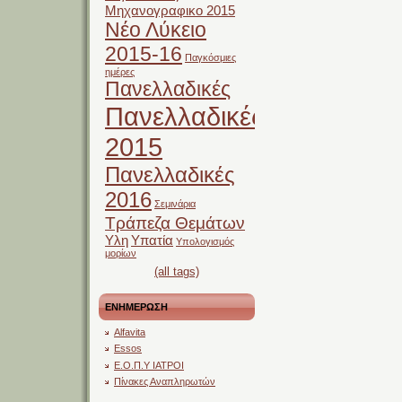
Μηχανογραφικο 2015
Νέο Λύκειο
2015-16
Παγκόσμιες
ημέρες
Πανελλαδικές
Πανελλαδικές
2015
Πανελλαδικές
2016
Σεμινάρια
Τράπεζα Θεμάτων
Υλη
Υπατία
Υπολογισμός
μορίων
(all tags)
ΕΝΗΜΕΡΩΣΗ
Alfavita
Essos
Ε.Ο.Π.Υ ΙΑΤΡΟΙ
Πίνακες Αναπληρωτών