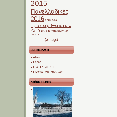
2015
Πανελλαδικές
2016
Σεμινάρια
Τράπεζα Θεμάτων
Υλη
Υπατία
Υπολογισμός
μορίων
(all tags)
ΕΝΗΜΕΡΩΣΗ
Alfavita
Essos
Ε.Ο.Π.Υ ΙΑΤΡΟΙ
Πίνακες Αναπληρωτών
Χρήσιμα Links