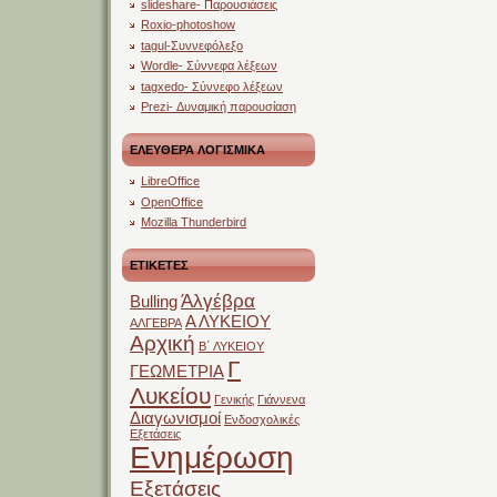
slideshare- Παρουσιάσεις
Roxio-photoshow
tagul-Συννεφόλεξο
Wordle- Σύννεφα λέξεων
tagxedo- Σύννεφο λέξεων
Prezi- Δυναμική παρουσίαση
ΕΛΕΥΘΕΡΑ ΛΟΓΙΣΜΙΚΑ
LibreOffice
OpenOffice
Mozilla Thunderbird
ΕΤΙΚΕΤΕΣ
Άλγέβρα
Bulling
Α ΛΥΚΕΙΟΥ
ΑΛΓΕΒΡΑ
Αρχική
Β΄ ΛΥΚΕΙΟΥ
Γ
ΓΕΩΜΕΤΡΙΑ
Λυκείου
Γενικής
Γιάννενα
Διαγωνισμοί
Ενδοσχολικές
Εξετάσεις
Ενημέρωση
Εξετάσεις