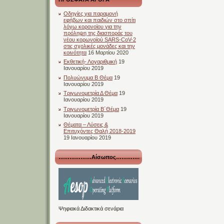
Οδηγίες για παραμονή
εφήβων και παιδιών στο σπίτι
λόγω κορονοϊου για την
πρόληψη της διασποράς του
νέου κορωνοϊού SARS-CoV-2
στις σχολικές μονάδες και την
κοινότητα
16 Μαρτίου 2020
Εκθετική- Λογαριθμική
19
Ιανουαρίου 2019
Πολυώνυμα Β Θέμα
19
Ιανουαρίου 2019
Τριγωνομετρία Δ Θέμα
19
Ιανουαρίου 2019
Τριγωνομετρία Β΄Θέμα
19
Ιανουαρίου 2019
Θέματα – Λύσεις &
Επιτυχόντες Θαλή 2018-2019
19 Ιανουαρίου 2019
………………Αίσωπος………….
Ψηφιακά Διδακτικά σενάρια