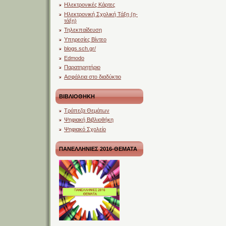
Ηλεκτρονικές Κάρτες
Ηλεκτρονική Σχολική Τάξη (η-
τάξη)
Τηλεκπαίδευση
Υπηρεσίες Βίντεο
blogs.sch.gr/
Edmodo
Παρατηρητήριο
Ασφάλεια στο διαδύκτιο
ΒΙΒΛΙΟΘΗΚΗ
Τράπεζα Θεμάτων
Ψηφιακή Βιβλιοθήκη
Ψηφιακό Σχολείο
ΠΑΝΕΛΛΗΝΙΕΣ 2016-ΘΕΜΑΤΑ