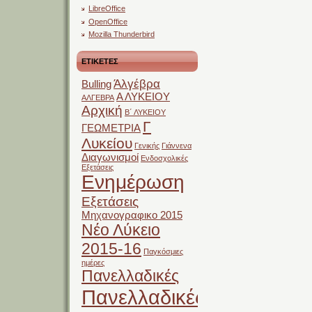
LibreOffice
OpenOffice
Mozilla Thunderbird
ΕΤΙΚΕΤΕΣ
Άλγέβρα
Bulling
Α ΛΥΚΕΙΟΥ
ΑΛΓΕΒΡΑ
Αρχική
Β΄ ΛΥΚΕΙΟΥ
Γ
ΓΕΩΜΕΤΡΙΑ
Λυκείου
Γενικής
Γιάννενα
Διαγωνισμοί
Ενδοσχολικές
Εξετάσεις
Ενημέρωση
Εξετάσεις
Μηχανογραφικο 2015
Νέο Λύκειο
2015-16
Παγκόσμιες
ημέρες
Πανελλαδικές
Πανελλαδικές