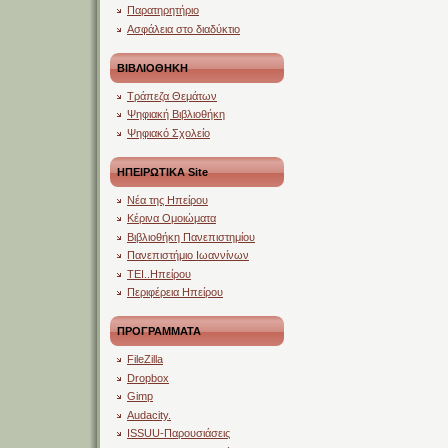
Παρατηρητήριο
Ασφάλεια στο διαδύκτιο
ΒΙΒΛΙΟΘΗΚΗ
Τράπεζα Θεμάτων
Ψηφιακή Βιβλιοθήκη
Ψηφιακό Σχολείο
ΗΠΕΙΡΩΤΙΚΑ Site
Νέα της Ηπείρου
Κέρινα Ομοιώματα
Βιβλιοθήκη Πανεπιστημίου
Πανεπιστήμιο Ιωαννίνων
ΤΕΙ..Ηπείρου
Περιφέρεια Ηπείρου
ΠΡΟΓΡΑΜΜΑΤΑ
FileZilla
Dropbox
Gimp
Audacity.
ISSUU-Παρουσιάσεις