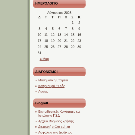
ΗΜΕΡΟΛΟΓΙΟ
Αύγουστος 2026
Δ
Τ
Τ
Π
Π
Σ
Κ
1
2
3
4
5
6
7
8
9
10
11
12
13
14
15
16
17
18
19
20
21
22
23
24
25
26
27
28
29
30
31
« Μαρ
ΔΙΑΓΩΝΙΣΜΟΙ
Μαθηματική Εταιρεία
Κανγκουρό Ελλάς
Λυσίας
Blogroll
Εκπαιδευτικές Κοινότητες και
Ιστολόγια ΠΣΔ
Αρχεία Βοήθειας χρήσης
Δικτυακή πύλη sch.gr
Ασφάλεια στο Διαδίκτυο