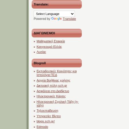
Translate:
Powered by
Translate
ΔΙΑΓΩΝΙΣΜΟΙ
Μαθηματική Εταιρεία
Κανγκουρό Ελλάς
Λυσίας
Blogroll
Εκπαιδευτικές Κοινότητες και
Ιστολόγια ΠΣΔ
Αρχεία Βοήθειας χρήσης
Δικτυακή πύλη sch.gr
Ασφάλεια στο Διαδίκτυο
Ηλεκτρονικές Κάρτες
Ηλεκτρονική Σχολική Τάξη (η-
τάξη)
Τηλεκπαίδευση
Υπηρεσίες Βίντεο
blogs.sch.gr/
Edmodo