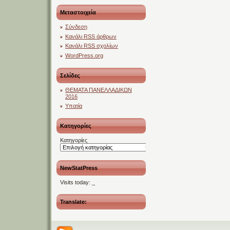
Μεταστοιχεία
Σύνδεση
Κανάλι
RSS
άρθρων
Κανάλι
RSS
σχολίων
WordPress.org
Σελίδες
ΘΕΜΑΤΑ ΠΑΝΕΛΛΑΔΙΚΩΝ
2016
Υπατία
Kατηγορίες
Kατηγορίες
NewStatPress
Visits today:
_
Translate: