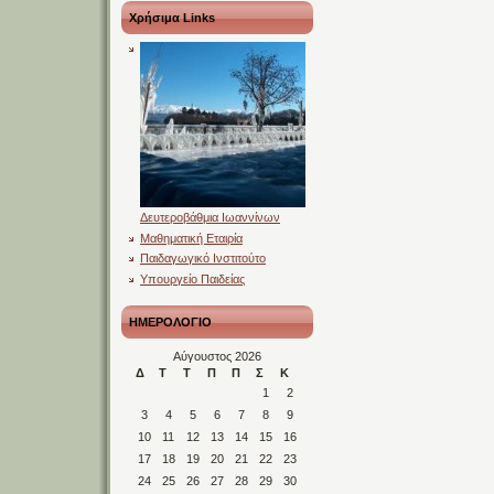
Χρήσιμα Links
Δευτεροβάθμια Ιωαννίνων
Μαθηματική Εταιρία
Παιδαγωγικό Ινστιτούτο
Υπουργείο Παιδείας
ΗΜΕΡΟΛΟΓΙΟ
Αύγουστος 2026
Δ
Τ
Τ
Π
Π
Σ
Κ
1
2
3
4
5
6
7
8
9
10
11
12
13
14
15
16
17
18
19
20
21
22
23
24
25
26
27
28
29
30