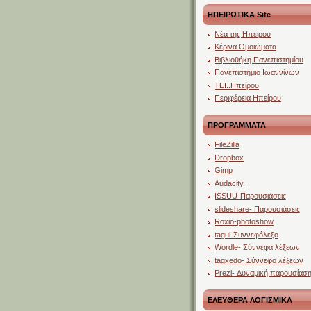
ΗΠΕΙΡΩΤΙΚΑ Site
Νέα της Ηπείρου
Κέρινα Ομοιώματα
Βιβλιοθήκη Πανεπιστημίου
Πανεπιστήμιο Ιωαννίνων
ΤΕΙ..Ηπείρου
Περιφέρεια Ηπείρου
ΠΡΟΓΡΑΜΜΑΤΑ
FileZilla
Dropbox
Gimp
Audacity.
ISSUU-Παρουσιάσεις
slideshare- Παρουσιάσεις
Roxio-photoshow
tagul-Συννεφόλεξο
Wordle- Σύννεφα λέξεων
tagxedo- Σύννεφο λέξεων
Prezi- Δυναμική παρουσίασ
ΕΛΕΥΘΕΡΑ ΛΟΓΙΣΜΙΚΑ