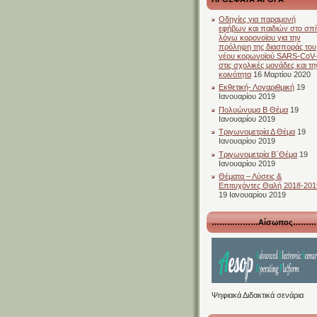
Οδηγίες για παραμονή
εφήβων και παιδιών στο σπίτ
λόγω κορονοϊου για την
πρόληψη της διασποράς του
νέου κορωνοϊού SARS-CoV
στις σχολικές μονάδες και τη
κοινότητα
16 Μαρτίου 2020
Εκθετική- Λογαριθμική
19
Ιανουαρίου 2019
Πολυώνυμα Β Θέμα
19
Ιανουαρίου 2019
Τριγωνομετρία Δ Θέμα
19
Ιανουαρίου 2019
Τριγωνομετρία Β΄Θέμα
19
Ιανουαρίου 2019
Θέματα – Λύσεις &
Επιτυχόντες Θαλή 2018-201
19 Ιανουαρίου 2019
………………Αίσωπος………
Ψηφιακά Διδακτικά σενάρια