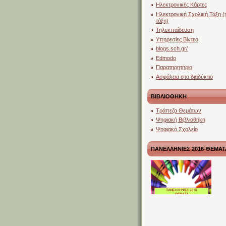
Ηλεκτρονικές Κάρτες
Ηλεκτρονική Σχολική Τάξη (
τάξη)
Τηλεκπαίδευση
Υπηρεσίες Βίντεο
blogs.sch.gr/
Edmodo
Παρατηρητήριο
Ασφάλεια στο διαδύκτιο
ΒΙΒΛΙΟΘΗΚΗ
Τράπεζα Θεμάτων
Ψηφιακή Βιβλιοθήκη
Ψηφιακό Σχολείο
ΠΑΝΕΛΛΗΝΙΕΣ 2016-ΘΕΜΑΤ