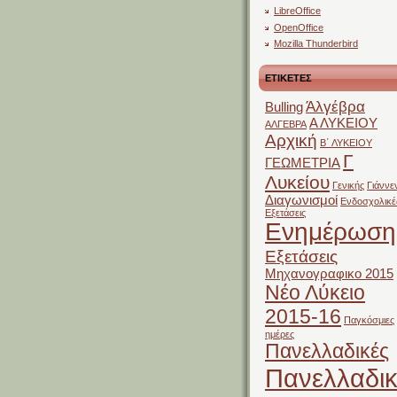
LibreOffice
OpenOffice
Mozilla Thunderbird
ΕΤΙΚΕΤΕΣ
Άλγέβρα
Bulling
Α ΛΥΚΕΙΟΥ
ΑΛΓΕΒΡΑ
Αρχική
Β΄ ΛΥΚΕΙΟΥ
Γ
ΓΕΩΜΕΤΡΙΑ
Λυκείου
Γενικής
Γιάννε
Διαγωνισμοί
Ενδοσχολικέ
Εξετάσεις
Ενημέρωση
Εξετάσεις
Μηχανογραφικο 2015
Νέο Λύκειο
2015-16
Παγκόσμιες
ημέρες
Πανελλαδικές
Πανελλαδικ