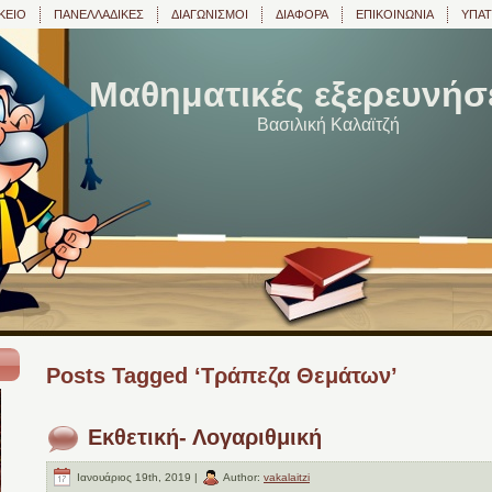
ΚΕΙΟ
ΠΑΝΕΛΛΑΔΙΚΕΣ
ΔΙΑΓΩΝΙΣΜΟΙ
ΔΙΑΦΟΡΑ
ΕΠΙΚΟΙΝΩΝΙΑ
ΥΠΑΤ
Μαθηματικές εξερευνήσε
Βασιλική Καλαϊτζή
Posts Tagged ‘Τράπεζα Θεμάτων’
Εκθετική- Λογαριθμική
Ιανουάριος 19th, 2019 |
Author:
vakalaitzi