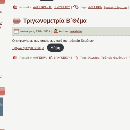
Posted in
ΑΛΓΕΒΡΑ - Β΄
,
Β΄ ΛΥΚΕΙΟΥ
|
Tags:
ΑΛΓΕΒΡΑ
,
Τράπεζα Θεμάτων
|
ι
Τριγωνομετρία Β΄Θέμα
-2
ν
Ιανουάριος 19th, 2019 |
Author:
vakalaitzi
Οι εκφωνήσεις των ασκήσεων από την τράπεζα Θεμάτων
Λήψη
Τριγωνομετρία Β Θέμα
Posted in
ΑΛΓΕΒΡΑ - Β΄
,
Β΄ ΛΥΚΕΙΟΥ
|
Tags:
Άλγέβρα
,
Τράπεζα Θεμάτων
|
9
….