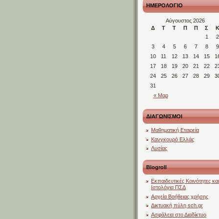
ΗΜΕΡΟΛΟΓΙΟ
Αύγουστος 2026
Δ
Τ
Τ
Π
Π
Σ
1
2
3
4
5
6
7
8
9
10
11
12
13
14
15
1
17
18
19
20
21
22
2
24
25
26
27
28
29
3
31
« Μαρ
ΔΙΑΓΩΝΙΣΜΟΙ
Μαθηματική Εταιρεία
Κανγκουρό Ελλάς
Λυσίας
Blogroll
Εκπαιδευτικές Κοινότητες και
Ιστολόγια ΠΣΔ
Αρχεία Βοήθειας χρήσης
Δικτυακή πύλη sch.gr
Ασφάλεια στο Διαδίκτυο