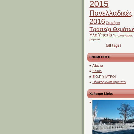
2015
Πανελλαδικές
2016
Σεμινάρια
Τράπεζα Θεμάτω
Υλη
Υπατία
Υπολογισμός
μορίων
(all tags)
ΕΝΗΜΕΡΩΣΗ
Alfavita
Essos
Ε.Ο.Π.Υ ΙΑΤΡΟΙ
Πίνακες Αναπληρωτών
Χρήσιμα Links