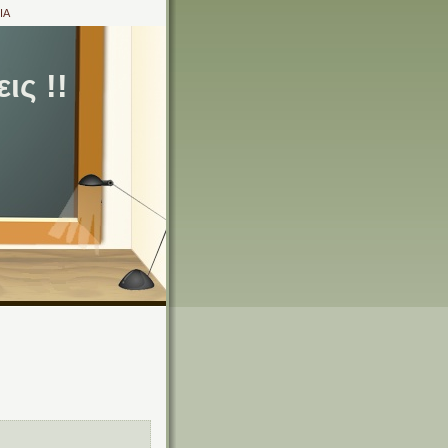
ΙΑ
ις !!