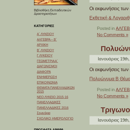
Οι εκφωνήσεις των
Βιβλιοθήκη Εκπαιδευτικών
Δραστηριοτήτων
Εκθετική & Λογαριθ
ΚΑΤΗΓΟΡΙΕΣ
Posted in
ΑΛΓΕΒΡ
Α΄ ΛΥΚΕΙΟΥ
No Comments »
ΑΛΓΕΒΡΑ – Β΄
ΑΡΧΙΚΗ
Πολυών
Β΄ ΛΥΚΕΙΟΥ
Γ ΛΥΚΕΙΟΥ
Ιανουάριος 19th,
ΓΕΩΜΕΤΡΙΑ Α΄
ΔΙΑΓΩΝΙΣΜΟΙ
Οι εκφωνήσεις των
ΔΙΑΦΟΡΑ
ΕΝΗΜΕΡΩΣΗ
Πολυώνυμα Β Θέμ
ΕΠΙΚΟΙΝΩΝΙΑ
ΘΕΜΑΤΑ ΠΑΝΕΛΛΑΔΙΚΩΝ
Posted in
ΑΛΓΕΒΡ
2015
No Comments »
ΝΕΟ ΛΥΚΕΙΟ 2015-16
ΠΑΝΕΛΛΑΔΙΚΕΣ
Τριγωνο
ΠΑΝΕΛΛΑΔΙΚΕΣ 2016
Σεμινάρια
ΣΧΟΛΙΚΟ ΗΜΕΡΟΛΟΓΙΟ
Ιανουάριος 19th,
ΠΡΟΣΦΑΤΑ ΑΡΘΡΑ