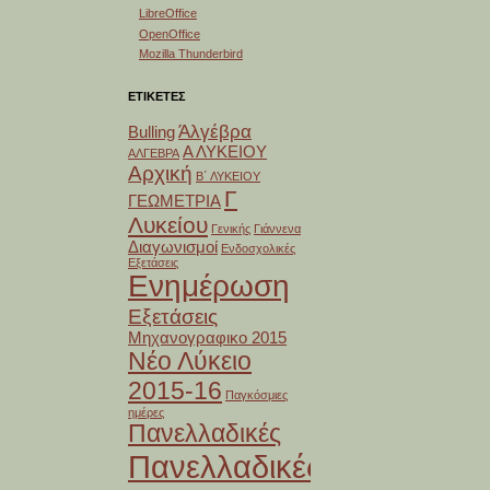
LibreOffice
OpenOffice
Mozilla Thunderbird
ΕΤΙΚΕΤΕΣ
Άλγέβρα
Bulling
Α ΛΥΚΕΙΟΥ
ΑΛΓΕΒΡΑ
Αρχική
Β΄ ΛΥΚΕΙΟΥ
Γ
ΓΕΩΜΕΤΡΙΑ
Λυκείου
Γενικής
Γιάννενα
Διαγωνισμοί
Ενδοσχολικές
Εξετάσεις
Ενημέρωση
Εξετάσεις
Μηχανογραφικο 2015
Νέο Λύκειο
2015-16
Παγκόσμιες
ημέρες
Πανελλαδικές
Πανελλαδικές