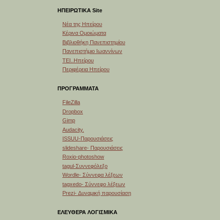
ΗΠΕΙΡΩΤΙΚΑ Site
Νέα της Ηπείρου
Κέρινα Ομοιώματα
Βιβλιοθήκη Πανεπιστημίου
Πανεπιστήμιο Ιωαννίνων
ΤΕΙ..Ηπείρου
Περιφέρεια Ηπείρου
ΠΡΟΓΡΑΜΜΑΤΑ
FileZilla
Dropbox
Gimp
Audacity.
ISSUU-Παρουσιάσεις
slideshare- Παρουσιάσεις
Roxio-photoshow
tagul-Συννεφόλεξο
Wordle- Σύννεφα λέξεων
tagxedo- Σύννεφο λέξεων
Prezi- Δυναμική παρουσίαση
ΕΛΕΥΘΕΡΑ ΛΟΓΙΣΜΙΚΑ