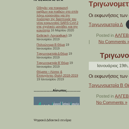
Τριγωνομετ
Οδηγίες για παραμονή
εφήβων και παιδιών στο σπίτι
Οι εκφωνήσεις των
λόγω κορονοϊου για την
πρόληψη της διασποράς του
νέου κορωνοϊού SARS-CoV-2
Τριγωνομετρία Δ
στις σχολικές μονάδες και την
κοινότητα
16 Μαρτίου 2020
Posted in
ΑΛΓΕΒΡ
Εκθετική- Λογαριθμική
19
Ιανουαρίου 2019
|
No Comments 
Πολυώνυμα Β Θέμα
19
Ιανουαρίου 2019
Τριγωνο
Τριγωνομετρία Δ Θέμα
19
Ιανουαρίου 2019
Τριγωνομετρία Β΄Θέμα
19
Ιανουάριος 19th,
Ιανουαρίου 2019
Θέματα – Λύσεις &
Οι εκφωνήσεις των
Επιτυχόντες Θαλή 2018-2019
19 Ιανουαρίου 2019
Τριγωνομετρία Β Θ
………………Αίσωπος………….
Posted in
ΑΛΓΕΒΡ
No Comments »
Ψηφιακά Διδακτικά σενάρια