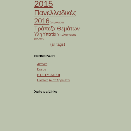
2015
Πανελλαδικές
2016
Σεμινάρια
Τράπεζα Θεμάτων
Υλη
Υπατία
Υπολογισμός
μορίων
(all tags)
ΕΝΗΜΕΡΩΣΗ
Alfavita
Essos
Ε.Ο.Π.Υ ΙΑΤΡΟΙ
Πίνακες Αναπληρωτών
Χρήσιμα Links