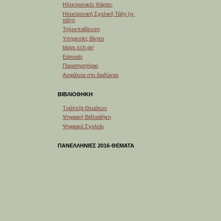
Ηλεκτρονικές Κάρτες
Ηλεκτρονική Σχολική Τάξη (η-
τάξη)
Τηλεκπαίδευση
Υπηρεσίες Βίντεο
blogs.sch.gr/
Edmodo
Παρατηρητήριο
Ασφάλεια στο διαδύκτιο
ΒΙΒΛΙΟΘΗΚΗ
Τράπεζα Θεμάτων
Ψηφιακή Βιβλιοθήκη
Ψηφιακό Σχολείο
ΠΑΝΕΛΛΗΝΙΕΣ 2016-ΘΕΜΑΤΑ