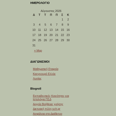
ΗΜΕΡΟΛΟΓΙΟ
Αύγουστος 2026
Δ
Τ
Τ
Π
Π
Σ
Κ
1
2
3
4
5
6
7
8
9
10
11
12
13
14
15
16
17
18
19
20
21
22
23
24
25
26
27
28
29
30
31
« Μαρ
ΔΙΑΓΩΝΙΣΜΟΙ
Μαθηματική Εταιρεία
Κανγκουρό Ελλάς
Λυσίας
Blogroll
Εκπαιδευτικές Κοινότητες και
Ιστολόγια ΠΣΔ
Αρχεία Βοήθειας χρήσης
Δικτυακή πύλη sch.gr
Ασφάλεια στο Διαδίκτυο