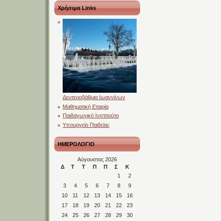
Χρήσιμα Links
Δευτεροβάθμια Ιωαννίνων
Μαθηματική Εταιρία
Παιδαγωγικό Ινστιτούτο
Υπουργείο Παιδείας
ΗΜΕΡΟΛΟΓΙΟ
Αύγουστος 2026
Δ
Τ
Τ
Π
Π
Σ
Κ
1
2
3
4
5
6
7
8
9
10
11
12
13
14
15
16
17
18
19
20
21
22
23
24
25
26
27
28
29
30