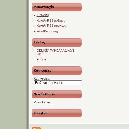
Μεταστοιχεία
Σύνδεση
Κανάλι
RSS
άρθρων
Κανάλι
RSS
σχολίων
WordPress.org
Σελίδες
ΘΕΜΑΤΑ ΠΑΝΕΛΛΑΔΙΚΩΝ
2016
Υπατία
Kατηγορίες
Kατηγορίες
NewStatPress
Visits today:
_
Translate: