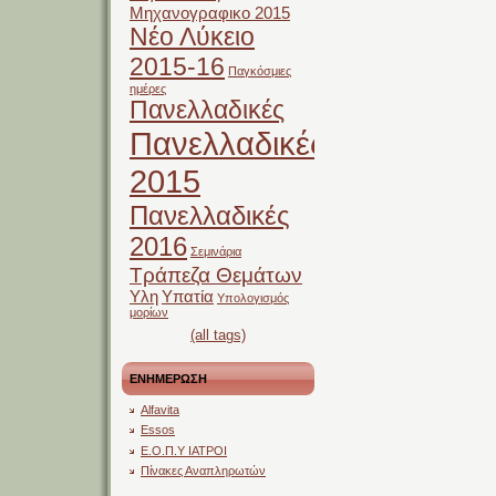
Μηχανογραφικο 2015
Νέο Λύκειο
2015-16
Παγκόσμιες
ημέρες
Πανελλαδικές
Πανελλαδικές
2015
Πανελλαδικές
2016
Σεμινάρια
Τράπεζα Θεμάτων
Υλη
Υπατία
Υπολογισμός
μορίων
(all tags)
ΕΝΗΜΕΡΩΣΗ
Alfavita
Essos
Ε.Ο.Π.Υ ΙΑΤΡΟΙ
Πίνακες Αναπληρωτών