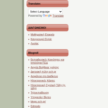
Translate:
Powered by
Translate
ΔΙΑΓΩΝΙΣΜΟΙ
Μαθηματική Εταιρεία
Κανγκουρό Ελλάς
Λυσίας
Blogroll
Εκπαιδευτικές Κοινότητες και
Ιστολόγια ΠΣΔ
Αρχεία Βοήθειας χρήσης
Δικτυακή πύλη sch.gr
Ασφάλεια στο Διαδίκτυο
Ηλεκτρονικές Κάρτες
Ηλεκτρονική Σχολική Τάξη (η-
τάξη)
Τηλεκπαίδευση
Υπηρεσίες Βίντεο
blogs.sch.gr/
Edmodo