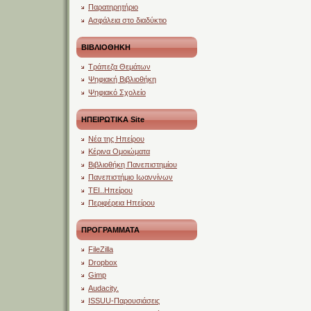
Παρατηρητήριο
Ασφάλεια στο διαδύκτιο
ΒΙΒΛΙΟΘΗΚΗ
Τράπεζα Θεμάτων
Ψηφιακή Βιβλιοθήκη
Ψηφιακό Σχολείο
ΗΠΕΙΡΩΤΙΚΑ Site
Νέα της Ηπείρου
Κέρινα Ομοιώματα
Βιβλιοθήκη Πανεπιστημίου
Πανεπιστήμιο Ιωαννίνων
ΤΕΙ..Ηπείρου
Περιφέρεια Ηπείρου
ΠΡΟΓΡΑΜΜΑΤΑ
FileZilla
Dropbox
Gimp
Audacity.
ISSUU-Παρουσιάσεις