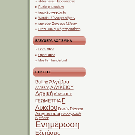
slideshare- Παρουσιάσεις
Roxio-photoshow
tagul-Συννεφόλεξο
Wordle- Σύννεφα λέξεων
tagxedo- Σύννεφο λέξεων
Prezi- Δυναμική παρουσίαση
ΕΛΕΥΘΕΡΑ ΛΟΓΙΣΜΙΚΑ
LibreOffice
OpenOffice
Mozilla Thunderbird
ΕΤΙΚΕΤΕΣ
Άλγέβρα
Bulling
Α ΛΥΚΕΙΟΥ
ΑΛΓΕΒΡΑ
Αρχική
Β΄ ΛΥΚΕΙΟΥ
Γ
ΓΕΩΜΕΤΡΙΑ
Λυκείου
Γενικής
Γιάννενα
Διαγωνισμοί
Ενδοσχολικές
Εξετάσεις
Ενημέρωση
Εξετάσεις