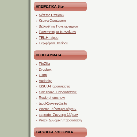
ΗΠΕΙΡΩΤΙΚΑ Site
Νέα της Ηπείρου
Κέρινα Ομοιώματα
Βιβλιοθήκη Πανεπιστημίου
Πανεπιστήμιο Ιωαννίνων
ΤΕΙ..Ηπείρου
Περιφέρεια Ηπείρου
ΠΡΟΓΡΑΜΜΑΤΑ
FileZilla
Dropbox
Gimp
Audacity.
ISSUU-Παρουσιάσεις
slideshare- Παρουσιάσεις
Roxio-photoshow
tagul-Συννεφόλεξο
Wordle- Σύννεφα λέξεων
tagxedo- Σύννεφο λέξεων
Prezi- Δυναμική παρουσίαση
ΕΛΕΥΘΕΡΑ ΛΟΓΙΣΜΙΚΑ