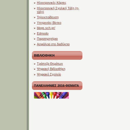
Ηλεκτρονικές Κάρτες
Ηλεκτρονική Σχολική Τάξη (η-
τάξη)
Τηλεκπαίδευση
Υπηρεσίες Βίντεο
blogs.sch.gr/
Edmodo
Παρατηρητήριο
Ασφάλεια στο διαδύκτιο
ΒΙΒΛΙΟΘΗΚΗ
Τράπεζα Θεμάτων
Ψηφιακή Βιβλιοθήκη
Ψηφιακό Σχολείο
ΠΑΝΕΛΛΗΝΙΕΣ 2016-ΘΕΜΑΤΑ