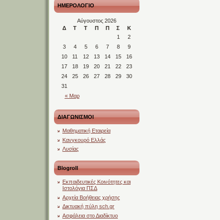
ΗΜΕΡΟΛΟΓΙΟ
Αύγουστος 2026
Δ
Τ
Τ
Π
Π
Σ
Κ
1
2
3
4
5
6
7
8
9
10
11
12
13
14
15
16
17
18
19
20
21
22
23
24
25
26
27
28
29
30
31
« Μαρ
ΔΙΑΓΩΝΙΣΜΟΙ
Μαθηματική Εταιρεία
Κανγκουρό Ελλάς
Λυσίας
Blogroll
Εκπαιδευτικές Κοινότητες και
Ιστολόγια ΠΣΔ
Αρχεία Βοήθειας χρήσης
Δικτυακή πύλη sch.gr
Ασφάλεια στο Διαδίκτυο