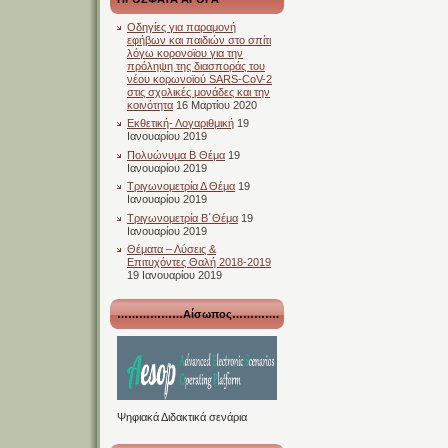
Οδηγίες για παραμονή
εφήβων και παιδιών στο σπίτι
λόγω κορονοϊου για την
πρόληψη της διασποράς του
νέου κορωνοϊού SARS-CoV-2
στις σχολικές μονάδες και την
κοινότητα
16 Μαρτίου 2020
Εκθετική- Λογαριθμική
19
Ιανουαρίου 2019
Πολυώνυμα Β Θέμα
19
Ιανουαρίου 2019
Τριγωνομετρία Δ Θέμα
19
Ιανουαρίου 2019
Τριγωνομετρία Β΄Θέμα
19
Ιανουαρίου 2019
Θέματα – Λύσεις &
Επιτυχόντες Θαλή 2018-2019
19 Ιανουαρίου 2019
………………Αίσωπος………….
Ψηφιακά Διδακτικά σενάρια