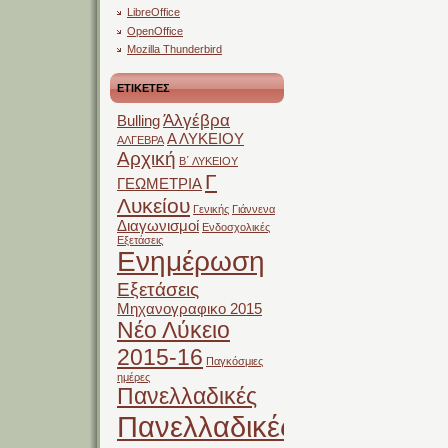
LibreOffice
OpenOffice
Mozilla Thunderbird
ΕΤΙΚΕΤΕΣ
Άλγέβρα
Bulling
Α ΛΥΚΕΙΟΥ
ΑΛΓΕΒΡΑ
Αρχική
Β΄ ΛΥΚΕΙΟΥ
Γ
ΓΕΩΜΕΤΡΙΑ
Λυκείου
Γενικής
Γιάννενα
Διαγωνισμοί
Ενδοσχολικές
Εξετάσεις
Ενημέρωση
Εξετάσεις
Μηχανογραφικο 2015
Νέο Λύκειο
2015-16
Παγκόσμιες
ημέρες
Πανελλαδικές
Πανελλαδικές