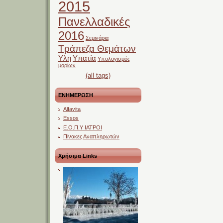
2015
Πανελλαδικές
2016
Σεμινάρια
Τράπεζα Θεμάτων
Υλη
Υπατία
Υπολογισμός
μορίων
(all tags)
ΕΝΗΜΕΡΩΣΗ
Alfavita
Essos
Ε.Ο.Π.Υ ΙΑΤΡΟΙ
Πίνακες Αναπληρωτών
Χρήσιμα Links