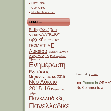
LibreOffice
OpenOffice
Mozilla Thunderbird
ΕΤΙΚΕΤΕΣ
Άλγέβρα
Bulling
Α ΛΥΚΕΙΟΥ
ΑΛΓΕΒΡΑ
Αρχική
Β΄ ΛΥΚΕΙΟΥ
Γ
ΓΕΩΜΕΤΡΙΑ
Λυκείου
Γενικής
Γιάννενα
Διαγωνισμοί
Ενδοσχολικές
Εξετάσεις
Ενημέρωση
Εξετάσεις
Powered by
Issuu
Μηχανογραφικο 2015
Νέο Λύκειο
Posted in
ΘΕΜΑΤ
2015-16
No Comments »
Παγκόσμιες
ημέρες
Πανελλαδικές
Πανελλαδικές