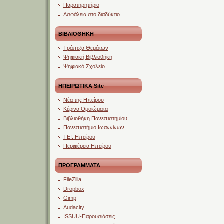
Παρατηρητήριο
Ασφάλεια στο διαδύκτιο
ΒΙΒΛΙΟΘΗΚΗ
Τράπεζα Θεμάτων
Ψηφιακή Βιβλιοθήκη
Ψηφιακό Σχολείο
ΗΠΕΙΡΩΤΙΚΑ Site
Νέα της Ηπείρου
Κέρινα Ομοιώματα
Βιβλιοθήκη Πανεπιστημίου
Πανεπιστήμιο Ιωαννίνων
ΤΕΙ..Ηπείρου
Περιφέρεια Ηπείρου
ΠΡΟΓΡΑΜΜΑΤΑ
FileZilla
Dropbox
Gimp
Audacity.
ISSUU-Παρουσιάσεις