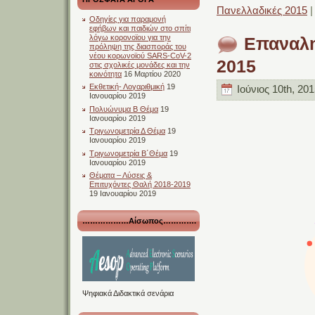
Πανελλαδικές 2015
Οδηγίες για παραμονή
εφήβων και παιδιών στο σπίτι
λόγω κορονοϊου για την
Επαναλη
πρόληψη της διασποράς του
νέου κορωνοϊού SARS-CoV-2
2015
στις σχολικές μονάδες και την
κοινότητα
16 Μαρτίου 2020
Εκθετική- Λογαριθμική
19
Ιούνιος 10th, 201
Ιανουαρίου 2019
Πολυώνυμα Β Θέμα
19
Ιανουαρίου 2019
Τριγωνομετρία Δ Θέμα
19
Ιανουαρίου 2019
Τριγωνομετρία Β΄Θέμα
19
Ιανουαρίου 2019
Θέματα – Λύσεις &
Επιτυχόντες Θαλή 2018-2019
19 Ιανουαρίου 2019
………………Αίσωπος………….
Ψηφιακά Διδακτικά σενάρια