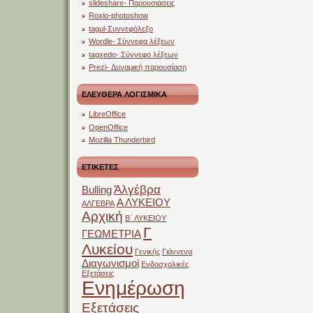
slideshare- Παρουσιάσεις
Roxio-photoshow
tagul-Συννεφόλεξο
Wordle- Σύννεφα λέξεων
tagxedo- Σύννεφο λέξεων
Prezi- Δυναμική παρουσίαση
ΕΛΕΥΘΕΡΑ ΛΟΓΙΣΜΙΚΑ
LibreOffice
OpenOffice
Mozilla Thunderbird
ΕΤΙΚΕΤΕΣ
Άλγέβρα
Bulling
Α ΛΥΚΕΙΟΥ
ΑΛΓΕΒΡΑ
Αρχική
Β΄ ΛΥΚΕΙΟΥ
Γ
ΓΕΩΜΕΤΡΙΑ
Λυκείου
Γενικής
Γιάννενα
Διαγωνισμοί
Ενδοσχολικές
Εξετάσεις
Ενημέρωση
Εξετάσεις