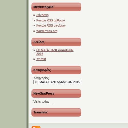
Μεταστοιχεία
Σύνδεση
Κανάλι
RSS
άρθρων
Κανάλι
RSS
σχολίων
WordPress.org
Σελίδες
ΘΕΜΑΤΑ ΠΑΝΕΛΛΑΔΙΚΩΝ
2016
Υπατία
Kατηγορίες
Kατηγορίες
NewStatPress
Visits today:
_
Translate: