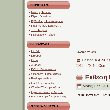
ΗΠΕΙΡΩΤΙΚΑ Site
Νέα της Ηπείρου
Κέρινα Ομοιώματα
Βιβλιοθήκη Πανεπιστημίου
Πανεπιστήμιο Ιωαννίνων
ΤΕΙ..Ηπείρου
Περιφέρεια Ηπείρου
ΠΡΟΓΡΑΜΜΑΤΑ
FileZilla
Powered by
Issuu
Dropbox
Posted in
ΑΡΧΙΚ
Gimp
Audacity.
2015
|
No Comme
ISSUU-Παρουσιάσεις
slideshare- Παρουσιάσεις
Εκθεση 
Roxio-photoshow
tagul-Συννεφόλεξο
Μάιος 18th, 2015
Wordle- Σύννεφα λέξεων
tagxedo- Σύννεφο λέξεων
Τα θέματα των Παν
Prezi- Δυναμική παρουσίαση
ΕΛΕΥΘΕΡΑ ΛΟΓΙΣΜΙΚΑ