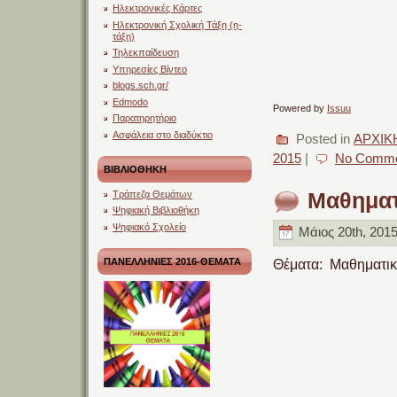
Ηλεκτρονικές Κάρτες
Ηλεκτρονική Σχολική Τάξη (η-
τάξη)
Τηλεκπαίδευση
Υπηρεσίες Βίντεο
blogs.sch.gr/
Edmodo
Powered by
Issuu
Παρατηρητήριο
Ασφάλεια στο διαδύκτιο
Posted in
ΑΡΧΙΚ
2015
|
No Comme
ΒΙΒΛΙΟΘΗΚΗ
Μαθηματ
Τράπεζα Θεμάτων
Ψηφιακή Βιβλιοθήκη
Ψηφιακό Σχολείο
Μάιος 20th, 2015
ΠΑΝΕΛΛΗΝΙΕΣ 2016-ΘΕΜΑΤΑ
Θέματα: Μαθηματικ