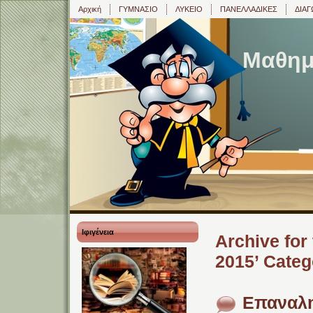
Αρχική
ΓΥΜΝΑΣΙΟ
ΛΥΚΕΙΟ
ΠΑΝΕΛΛΑΔΙΚΕΣ
ΔΙΑΓ
Μαθημα
Ιφιγένεια
Archive f
2015’ Categ
Επαναλη