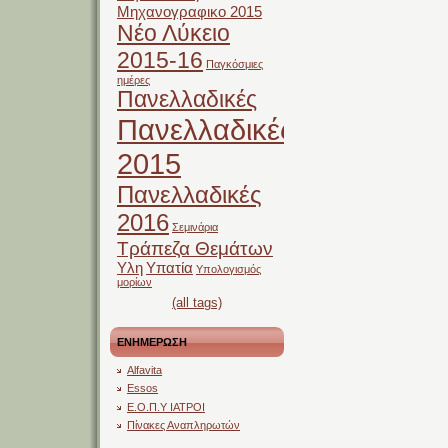
Μηχανογραφικο 2015
Νέο Λύκειο
2015-16
Παγκόσμιες
ημέρες
Πανελλαδικές
Πανελλαδικές
2015
Πανελλαδικές
2016
Σεμινάρια
Τράπεζα Θεμάτων
Υλη
Υπατία
Υπολογισμός
μορίων
(all tags)
ΕΝΗΜΕΡΩΣΗ
Alfavita
Essos
Ε.Ο.Π.Υ ΙΑΤΡΟΙ
Πίνακες Αναπληρωτών