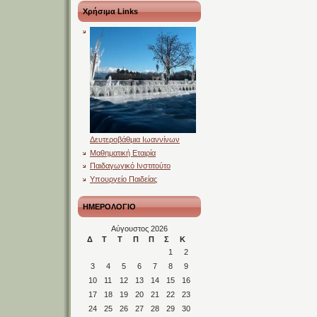
Χρήσιμα Links
Δευτεροβάθμια Ιωαννίνων
Μαθηματική Εταιρία
Παιδαγωγικό Ινστιτούτο
Υπουργείο Παιδείας
ΗΜΕΡΟΛΟΓΙΟ
Αύγουστος 2026
Δ
Τ
Τ
Π
Π
Σ
Κ
1
2
3
4
5
6
7
8
9
10
11
12
13
14
15
16
17
18
19
20
21
22
23
24
25
26
27
28
29
30