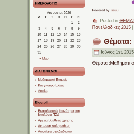
ΗΜΕΡΟΛΟΓΙΟ
Powered by
Issuu
Αύγουστος 2026
Δ
Τ
Τ
Π
Π
Σ
Κ
Posted in
ΘΕΜΑΤ
1
2
Πανελλαδικές 2015
3
4
5
6
7
8
9
10
11
12
13
14
15
16
Θέματα:
17
18
19
20
21
22
23
24
25
26
27
28
29
30
Ιούνιος 1st, 2015
31
« Μαρ
Θέματα :Μαθηματικ
ΔΙΑΓΩΝΙΣΜΟΙ
Μαθηματική Εταιρεία
Κανγκουρό Ελλάς
Λυσίας
Blogroll
Εκπαιδευτικές Κοινότητες και
Ιστολόγια ΠΣΔ
Αρχεία Βοήθειας χρήσης
Δικτυακή πύλη sch.gr
Ασφάλεια στο Διαδίκτυο