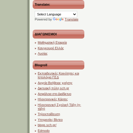
Translate:
Powered by
Translate
ΔΙΑΓΩΝΙΣΜΟΙ
Μαθηματική Εταιρεία
Κανγκουρό Ελλάς
Λυσίας
Blogroll
Εκπαιδευτικές Κοινότητες και
Ιστολόγια ΠΣΔ
Αρχεία Βοήθειας χρήσης
Δικτυακή πύλη sch.gr
Ασφάλεια στο Διαδίκτυο
Ηλεκτρονικές Κάρτες
Ηλεκτρονική Σχολική Τάξη (η-
τάξη)
Τηλεκπαίδευση
Υπηρεσίες Βίντεο
blogs.sch.gr/
Edmodo