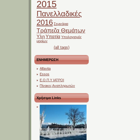
2015
Πανελλαδικές
2016
Σεμινάρια
Τράπεζα Θεμάτων
Υλη
Υπατία
Υπολογισμός
μορίων
(all tags)
ΕΝΗΜΕΡΩΣΗ
Alfavita
Essos
Ε.Ο.Π.Υ ΙΑΤΡΟΙ
Πίνακες Αναπληρωτών
Χρήσιμα Links