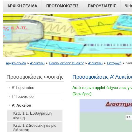
ΑΡΧΙΚΗ ΣΕΛΙΔΑ
ΠΡΟΣΟΜΟΙΏΣΕΙΣ
ΠΑΡΟΥΣΙΆΣΕΙΣ
ΨΗ
Αρχική σελίδα
Α' Λυκείου
Προσομοιώσεις Φυσικής
Α' Λυκείου
Εισαγωγή
Διασ
Προσομοιώσεις Φυσικής
Προσομοιώσεις Α' Λυκείο
Β' Γυμνασίου
Αυτό το java applet δείχνει πως γ
(βερνιέρος).
Γ' Γυμνασίου
Α' Λυκείου
Κεφ. 1.1. Ευθύγραμμη
κίνηση
Κεφ. 1.2 Δυναμική σε μια
διάσταση