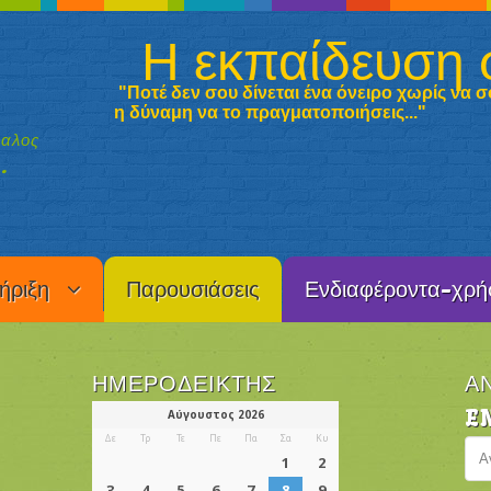
Η εκπαίδευση 
"Ποτέ δεν σου δίνεται ένα όνειρο χωρίς να σο
η δύναμη να
το πραγματοποιήσεις..."
καλος
.
ήριξη
Παρουσιάσεις
Ενδιαφέροντα-χρή
ΗΜΕΡΟΔΕΊΚΤΗΣ
Α
E