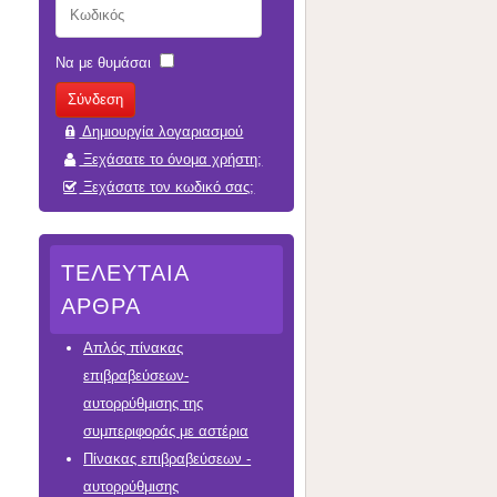
Να με θυμάσαι
Δημιουργία λογαριασμού
Ξεχάσατε το όνομα χρήστη;
Ξεχάσατε τον κωδικό σας;
ΤΕΛΕΥΤΑΊΑ
ΆΡΘΡΑ
Απλός πίνακας
επιβραβεύσεων-
αυτορρύθμισης της
συμπεριφοράς με αστέρια
Πίνακας επιβραβεύσεων -
αυτορρύθμισης