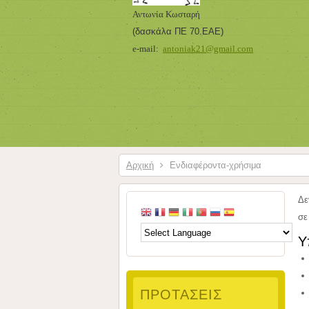
Αντωνία Κωσταρή
(δασκάλα ΠΕ 70.ΕΑΕ
)
e-mail:
antoniak21@gmail.com
Αρχική
Ενδιαφέροντα-χρήσιμα
Δε
σε
Υ
ΠΡΟΤΆΣΕΙΣ