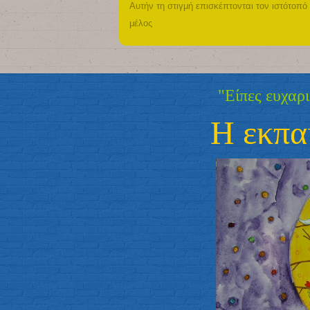
Αυτήν τη στιγμή επισκέπτονται τον ιστότοπό
μέλος
"Είπες ευχαριστώ σ
Η εκπαίδευ