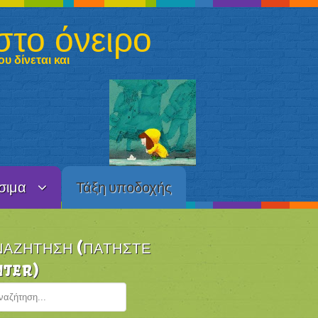
στο όνειρο
υ δίνεται και
σιμα
Τάξη υποδοχής
ΝΑΖΉΤΗΣΗ (ΠΑΤΉΣΤΕ
NTER)