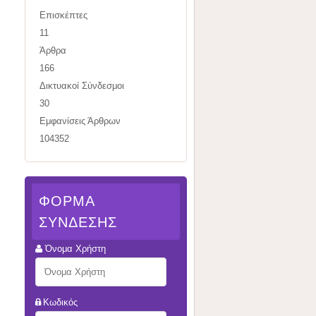
Επισκέπτες
11
Άρθρα
166
Δικτυακοί Σύνδεσμοι
30
Εμφανίσεις Άρθρων
104352
ΦΌΡΜΑ
ΣΎΝΔΕΣΗΣ
Όνομα Χρήστη
Κωδικός