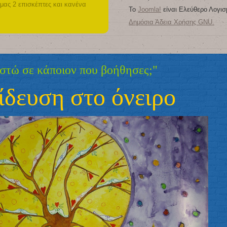
 μας 2 επισκέπτες και κανένα
Το
Joomla!
είναι Ελεύθερο Λογισ
Δημόσια Άδεια Χρήσης GNU.
ε κάποιον που βοήθησες;"
ση στο όνειρο