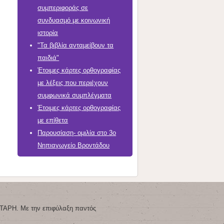
συμπεριφοράς σε
συνδυασμό με κοινωνική
ιστορία
"Τα βιβλία ανταμείβουν τα
παιδιά"
Έτοιμες κάρτες ορθογραφίας
με λέξεις που περιέχουν
συμφωνικά συμπλέγματα
Έτοιμες κάρτες ορθογραφίας
με επίθετα
Παρουσίαση- ομιλία στο 3ο
Νηπιαγωγείο Βροντάδου
ΤΑΡΗ. Με την επιφύλαξη παντός